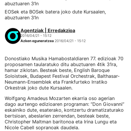
EOSek eta BOSek batera joko dute Kursaalen,
abuztuaren 31n
Agentziak | Erredakzioa
2016/04/21 - 15:12
Azken eguneratzea
2016/04/21 - 15:12
Donostiako Musika Hamabostaldiaren 77. edizioak 70
proposamen taularatuko ditu abuztuaren 4tik 31ra,
hamar ziklotan. Besteak beste, English Baroque
Soloistsek, Budapest Festival Orchestrak, Balthasar-
Neumann-Ensemblek eta Frankfurteko Irratiko
Orkestrak joko dute Kursaalen.
Wolfgang Amadeus Mozarten ekarria oso agerian
dago aurtengo edizioaren programan: “Don Giovanni”
eskainiko dute, esaterako, kontzertu dramatizaturako
bertsioan, abeslarien zerrendan, besteak beste,
Christopher Maltman baritonoa eta Irina Lungu eta
Nicole Cabell sopranoak daudela.