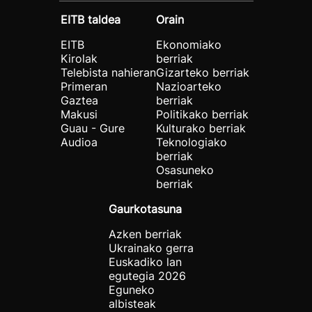
EITB taldea
Orain
EITB
Ekonomiako
Kirolak
berriak
Telebista nahieran
Gizarteko berriak
Primeran
Nazioarteko
Gaztea
berriak
Makusi
Politikako berriak
Guau - Gure
Kulturako berriak
Audioa
Teknologiako
berriak
Osasuneko
berriak
Gaurkotasuna
Azken berriak
Ukrainako gerra
Euskadiko lan
egutegia 2026
Eguneko
albisteak