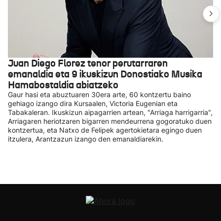
Juan Diego Florez tenor perutarraren
emanaldia eta 9 ikuskizun Donostiako Musika
Hamabostaldia abiatzeko
Gaur hasi eta abuztuaren 30era arte, 60 kontzertu baino
gehiago izango dira Kursaalen, Victoria Eugenian eta
Tabakaleran. Ikuskizun aipagarrien artean, "Arriaga harrigarria",
Arriagaren heriotzaren bigarren mendeurrena gogoratuko duen
kontzertua, eta Natxo de Felipek agertokietara egingo duen
itzulera, Arantzazun izango den emanaldiarekin.