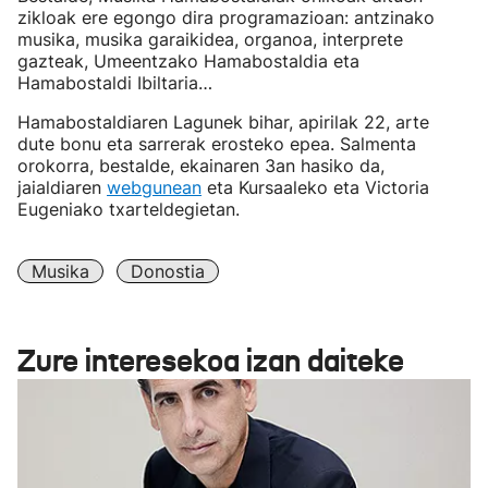
zikloak ere egongo dira programazioan: antzinako
musika, musika garaikidea, organoa, interprete
gazteak, Umeentzako Hamabostaldia eta
Hamabostaldi Ibiltaria…
Hamabostaldiaren Lagunek bihar, apirilak 22, arte
dute bonu eta sarrerak erosteko epea. Salmenta
orokorra, bestalde, ekainaren 3an hasiko da,
jaialdiaren
webgunean
eta Kursaaleko eta Victoria
Eugeniako txarteldegietan.
Musika
Donostia
Zure interesekoa izan daiteke