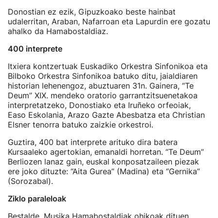
Donostian ez ezik, Gipuzkoako beste hainbat
udalerritan, Araban, Nafarroan eta Lapurdin ere gozatu
ahalko da Hamabostaldiaz.
400 interprete
Itxiera kontzertuak Euskadiko Orkestra Sinfonikoa eta
Bilboko Orkestra Sinfonikoa batuko ditu, jaialdiaren
historian lehenengoz, abuztuaren 31n. Gainera, “Te
Deum” XIX. mendeko oratorio garrantzitsuenetakoa
interpretatzeko, Donostiako eta Iruñeko orfeoiak,
Easo Eskolania, Arazo Gazte Abesbatza eta Christian
Elsner tenorra batuko zaizkie orkestroi.
Guztira, 400 bat interprete arituko dira batera
Kursaaleko agertokian, emanaldi horretan. “Te Deum”
Berliozen lanaz gain, euskal konposatzaileen piezak
ere joko dituzte: “Aita Gurea” (Madina) eta “Gernika”
(Sorozabal).
Ziklo paraleloak
Bestalde, Musika Hamabostaldiak ohikoak dituen