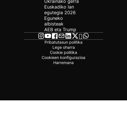
Ukrainako gerra
Euskadiko lan
egutegia 2026
Eguneko
albisteak
AEB eta Trump
Pribatutasun politika
Lege oharra
Cookie politika
Cookieen konfigurazioa
Harremana