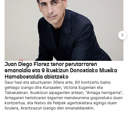
Juan Diego Florez tenor perutarraren
emanaldia eta 9 ikuskizun Donostiako Musika
Hamabostaldia abiatzeko
Gaur hasi eta abuztuaren 30era arte, 60 kontzertu baino
gehiago izango dira Kursaalen, Victoria Eugenian eta
Tabakaleran. Ikuskizun aipagarrien artean, "Arriaga harrigarria",
Arriagaren heriotzaren bigarren mendeurrena gogoratuko duen
kontzertua, eta Natxo de Felipek agertokietara egingo duen
itzulera, Arantzazun izango den emanaldiarekin.