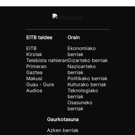
EITB taldea
Orain
EITB
Ekonomiako
Kirolak
berriak
Telebista nahieran
Gizarteko berriak
Primeran
Nazioarteko
Gaztea
berriak
Makusi
Politikako berriak
Guau - Gure
Kulturako berriak
Audioa
Teknologiako
berriak
Osasuneko
berriak
Gaurkotasuna
Azken berriak