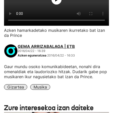
Azken hamarkadetako musikaren ikurretako bat izan
da Prince
GEMA ARRIZABALAGA | ETB
2016/04/22 - 16:39
Azken eguneratzea
2016/04/22 - 16:33
Gaur mundu osoko komunikabideetan, nonahi dira
omenaldiak eta laudoriozko hitzak. Dudarik gabe pop
musikaren ikur nagusietako bat izan da Prince.
Gizartea
Musika
Zure interesekoa izan daiteke