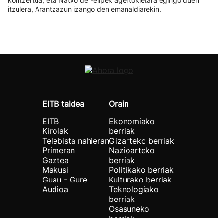
kontzertua, eta Natxo de Felipek agertokietara egingo duen
itzulera, Arantzazun izango den emanaldiarekin.
EITB taldea
Orain
EITB
Ekonomiako
Kirolak
berriak
Telebista nahieran
Gizarteko berriak
Primeran
Nazioarteko
Gaztea
berriak
Makusi
Politikako berriak
Guau - Gure
Kulturako berriak
Audioa
Teknologiako
berriak
Osasuneko