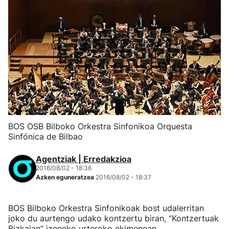
BOS OSB Bilboko Orkestra Sinfonikoa Orquesta
Sinfónica de Bilbao
Agentziak | Erredakzioa
2016/08/02 - 18:36
Azken eguneratzea
2016/08/02 - 18:37
BOS Bilboko Orkestra Sinfonikoak bost udalerritan
joko du aurtengo udako kontzertu biran, “Kontzertuak
Bizkaian” izeneko urteroko ekimenean.