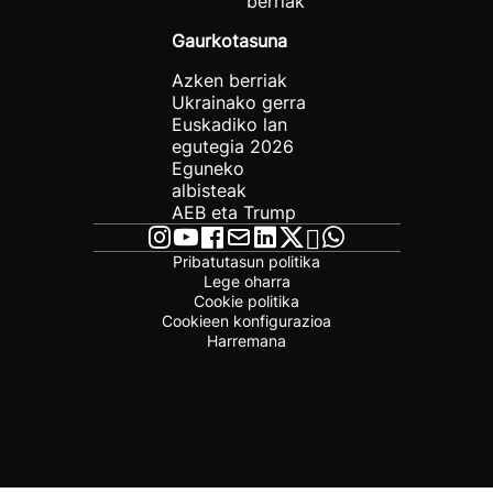
berriak
Gaurkotasuna
Azken berriak
Ukrainako gerra
Euskadiko lan
egutegia 2026
Eguneko
albisteak
AEB eta Trump
Pribatutasun politika
Lege oharra
Cookie politika
Cookieen konfigurazioa
Harremana