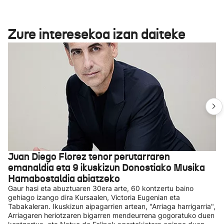
Zure interesekoa izan daiteke
Juan Diego Florez tenor perutarraren
emanaldia eta 9 ikuskizun Donostiako Musika
Hamabostaldia abiatzeko
Gaur hasi eta abuztuaren 30era arte, 60 kontzertu baino
gehiago izango dira Kursaalen, Victoria Eugenian eta
Tabakaleran. Ikuskizun aipagarrien artean, "Arriaga harrigarria",
Arriagaren heriotzaren bigarren mendeurrena gogoratuko duen