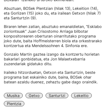
Abuztuan, BOSek Plentzian (hilak 13), Lekeition (14),
eta Gorlizen (15) joko du, eta irailean Getxon (hilak 7)
eta Santurtzin (9).
Biraren lehen zatian, abuztuko emanaldietan, “Esklabo
zoriontsuak” Juan Crisostomo Arriaga bilbotar
konpositorearen oberturan oinarritutako programa
joko dute, baita Hoffmeisterren biola eta orkestrarako
kontzertua eta Mendelssohnen 4. Sinfonia ere.
Gonzalo Martin gaztea izango da kontzertu horietan
bakarlari gonbidatua, eta Jon Malaetxebarria
zuzendariak gidatuko ditu.
Iraileko hitzorduetan, Getxon eta Santurtzin, beste
programa bat eskainiko dute, baina, BOSek ohar
batean azaldu duenez, zehaztu gabe dago oraindik.
Musika
Getxo
Santurtzi
Lekeitio
Plentzia