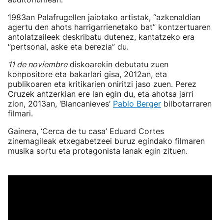
1983an Palafrugellen jaiotako artistak, “azkenaldian
agertu den ahots harrigarrienetako bat” kontzertuaren
antolatzaileek deskribatu dutenez, kantatzeko era
“pertsonal, aske eta berezia” du.
11 de noviembre
diskoarekin debutatu zuen
konpositore eta bakarlari gisa, 2012an, eta
publikoaren eta kritikarien oniritzi jaso zuen. Perez
Cruzek antzerkian ere lan egin du, eta ahotsa jarri
zion, 2013an, ‘Blancanieves’
Pablo Berger
bilbotarraren
filmari.
Gainera, ‘Cerca de tu casa’ Eduard Cortes
zinemagileak etxegabetzeei buruz egindako filmaren
musika sortu eta protagonista lanak egin zituen.