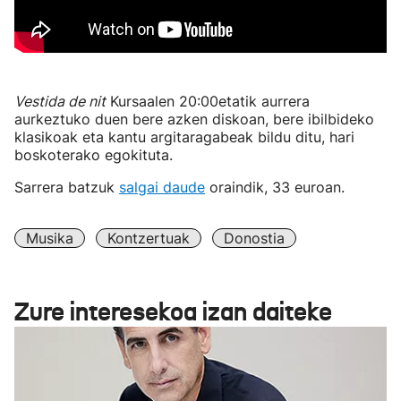
Vestida de nit
Kursaalen 20:00etatik aurrera
aurkeztuko duen bere azken diskoan, bere ibilbideko
klasikoak eta kantu argitaragabeak bildu ditu, hari
boskoterako egokituta.
Sarrera batzuk
salgai daude
oraindik, 33 euroan.
Musika
Kontzertuak
Donostia
Zure interesekoa izan daiteke