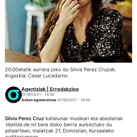
20:00etatik aurrera joko du Silvia Perez Cruzek.
Argazkia: Cesar Lucadarno.
Agentziak | Erredakzioa
2018/05/21 - 14:56
Azken eguneratzea
2018/05/21 - 16:48
Silvia Perez Cruz
kataluniar musikari eta abeslariak
Vestida de nit
bere disko berria aurkeztuko du
asteartean, maiatzak 21, Donostian, Kursaaleko
auditoriumean.