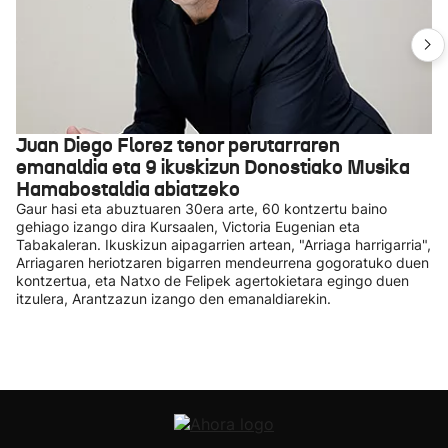
Juan Diego Florez tenor perutarraren
emanaldia eta 9 ikuskizun Donostiako Musika
Hamabostaldia abiatzeko
Gaur hasi eta abuztuaren 30era arte, 60 kontzertu baino
gehiago izango dira Kursaalen, Victoria Eugenian eta
Tabakaleran. Ikuskizun aipagarrien artean, "Arriaga harrigarria",
Arriagaren heriotzaren bigarren mendeurrena gogoratuko duen
kontzertua, eta Natxo de Felipek agertokietara egingo duen
itzulera, Arantzazun izango den emanaldiarekin.