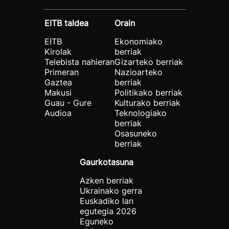
EITB taldea
Orain
EITB
Ekonomiako
Kirolak
berriak
Telebista nahieran
Gizarteko berriak
Primeran
Nazioarteko
Gaztea
berriak
Makusi
Politikako berriak
Guau - Gure
Kulturako berriak
Audioa
Teknologiako
berriak
Osasuneko
berriak
Gaurkotasuna
Azken berriak
Ukrainako gerra
Euskadiko lan
egutegia 2026
Eguneko