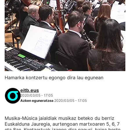
Hamarka kontzertu egongo dira lau egunean
eitb.eus
2020/03/05 - 17:05
Azken eguneratzea
2020/03/05 - 17:05
Musika-Música jaialdiak musikaz beteko du berriz
Euskalduna Jauregia, aurtengoan martxoaren 5, 6, 7
eta 8an. Kontzertuak izango dira nagusi, baina beste