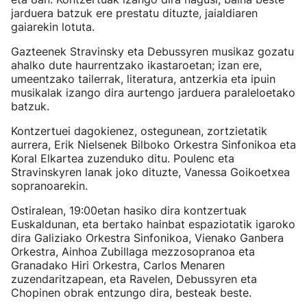
jarduera batzuk ere prestatu dituzte, jaialdiaren
gaiarekin lotuta.
Gazteenek Stravinsky eta Debussyren musikaz gozatu
ahalko dute haurrentzako ikastaroetan; izan ere,
umeentzako tailerrak, literatura, antzerkia eta ipuin
musikalak izango dira aurtengo jarduera paraleloetako
batzuk.
Kontzertuei dagokienez, ostegunean, zortzietatik
aurrera, Erik Nielsenek Bilboko Orkestra Sinfonikoa eta
Koral Elkartea zuzenduko ditu. Poulenc eta
Stravinskyren lanak joko dituzte, Vanessa Goikoetxea
sopranoarekin.
Ostiralean, 19:00etan hasiko dira kontzertuak
Euskaldunan, eta bertako hainbat espaziotatik igaroko
dira Galiziako Orkestra Sinfonikoa, Vienako Ganbera
Orkestra, Ainhoa Zubillaga mezzosopranoa eta
Granadako Hiri Orkestra, Carlos Menaren
zuzendaritzapean, eta Ravelen, Debussyren eta
Chopinen obrak entzungo dira, besteak beste.