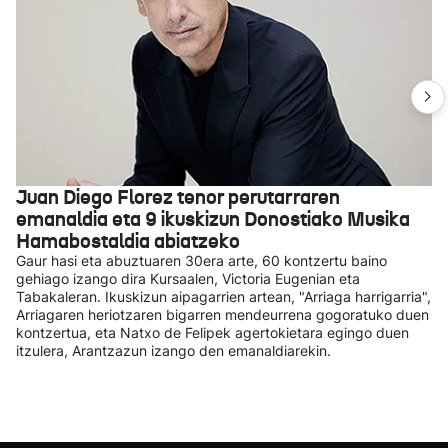
Juan Diego Florez tenor perutarraren
emanaldia eta 9 ikuskizun Donostiako Musika
Hamabostaldia abiatzeko
Gaur hasi eta abuztuaren 30era arte, 60 kontzertu baino
gehiago izango dira Kursaalen, Victoria Eugenian eta
Tabakaleran. Ikuskizun aipagarrien artean, "Arriaga harrigarria",
Arriagaren heriotzaren bigarren mendeurrena gogoratuko duen
kontzertua, eta Natxo de Felipek agertokietara egingo duen
itzulera, Arantzazun izango den emanaldiarekin.