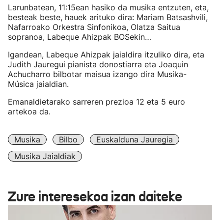
Larunbatean, 11:15ean hasiko da musika entzuten, eta,
besteak beste, hauek arituko dira: Mariam Batsashvili,
Nafarroako Orkestra Sinfonikoa, Olatza Saitua
sopranoa, Labeque Ahizpak BOSekin…
Igandean, Labeque Ahizpak jaialdira itzuliko dira, eta
Judith Jauregui pianista donostiarra eta Joaquin
Achucharro bilbotar maisua izango dira Musika-
Música jaialdian.
Emanaldietarako sarreren prezioa 12 eta 5 euro
artekoa da.
Musika
Bilbo
Euskalduna Jauregia
Musika Jaialdiak
Zure interesekoa izan daiteke