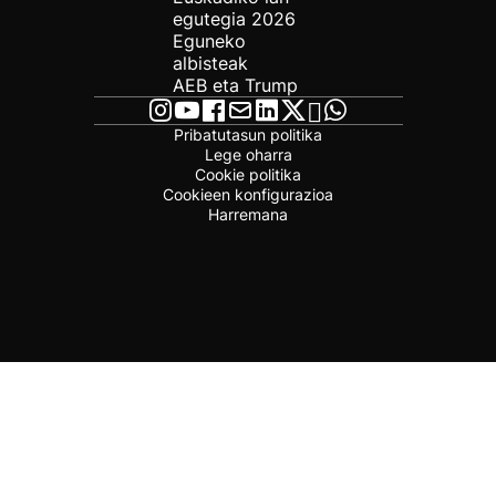
egutegia 2026
Eguneko
albisteak
AEB eta Trump
Pribatutasun politika
Lege oharra
Cookie politika
Cookieen konfigurazioa
Harremana