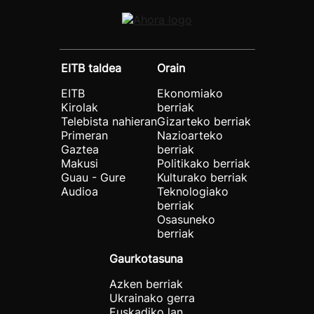
EITB taldea
Orain
EITB
Ekonomiako
Kirolak
berriak
Telebista nahieran
Gizarteko berriak
Primeran
Nazioarteko
Gaztea
berriak
Makusi
Politikako berriak
Guau - Gure
Kulturako berriak
Audioa
Teknologiako
berriak
Osasuneko
berriak
Gaurkotasuna
Azken berriak
Ukrainako gerra
Euskadiko lan