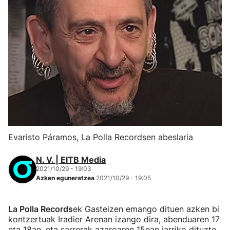
Evaristo Páramos, La Polla Recordsen abeslaria
N. V. | EITB Media
2021/10/29 - 19:03
Azken eguneratzea
2021/10/29 - 19:05
La Polla Records
ek Gasteizen emango dituen azken bi
kontzertuak Iradier Arenan izango dira, abenduaren 17
eta 18an, eta sarrerak azaroaren 15ean jarriko dituzte