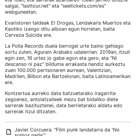
salgai, "lasttour.net" eta "seetickets.com/es"
webguneetan.
Evaristoren taldeak El Drogas, Lendakaris Muertos eta
Kaotiko izango ditu alboan egun horretan, baita
Cerveza Suicida ere.
La Polla Records duela berrogei urte baino gehiago
sortu zuten, Agurain Arabako udalerrian. 2019an, itzuli
egin zen, 16 urtez jo gabe egon eta gero, eta "Ni
descanso ni paz" bilduma arrakasta handiz aurkeztu
zuen 100.000 pertsonaren aurrean, Valentzian,
Madrilen, Bilbon eta Bartzelonan, baita Latinoamerikan
ere.
Kontzertua aurreko data batzuetarako iragarrita
zegoenez, antolatzaileek mezu bat bidaliko diete
sarrerak bazituztenei, data berrietarako aldatu edo
sarrerak itzul ditzaten.
Javier Corcuera: "Film punk landatarra da 'No
somos nada'"