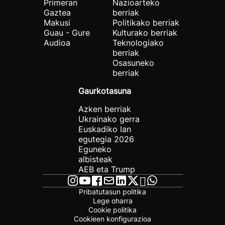
Primeran
Nazioarteko
Gaztea
berriak
Makusi
Politikako berriak
Guau - Gure
Kulturako berriak
Audioa
Teknologiako
berriak
Osasuneko
berriak
Gaurkotasuna
Azken berriak
Ukrainako gerra
Euskadiko lan
egutegia 2026
Eguneko
albisteak
AEB eta Trump
Pribatutasun politika
Lege oharra
Cookie politika
Cookieen konfigurazioa