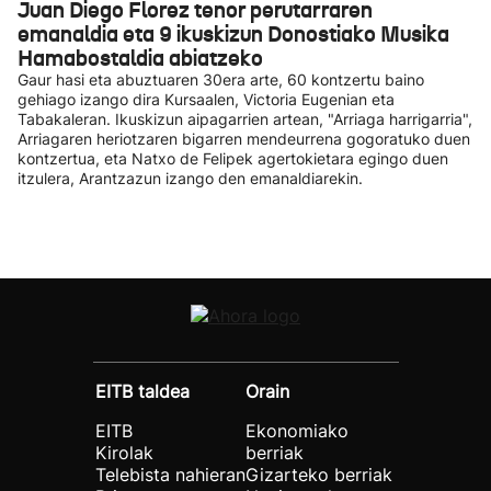
Juan Diego Florez tenor perutarraren
emanaldia eta 9 ikuskizun Donostiako Musika
Hamabostaldia abiatzeko
Gaur hasi eta abuztuaren 30era arte, 60 kontzertu baino
gehiago izango dira Kursaalen, Victoria Eugenian eta
Tabakaleran. Ikuskizun aipagarrien artean, "Arriaga harrigarria",
Arriagaren heriotzaren bigarren mendeurrena gogoratuko duen
kontzertua, eta Natxo de Felipek agertokietara egingo duen
itzulera, Arantzazun izango den emanaldiarekin.
EITB taldea
Orain
EITB
Ekonomiako
Kirolak
berriak
Telebista nahieran
Gizarteko berriak