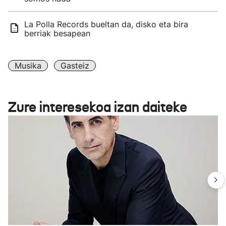
La Polla Records bueltan da, disko eta bira
berriak besapean
Musika
Gasteiz
Zure interesekoa izan daiteke