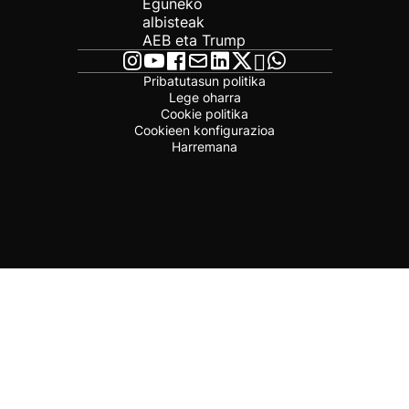
Eguneko
albisteak
AEB eta Trump
Pribatutasun politika
Lege oharra
Cookie politika
Cookieen konfigurazioa
Harremana