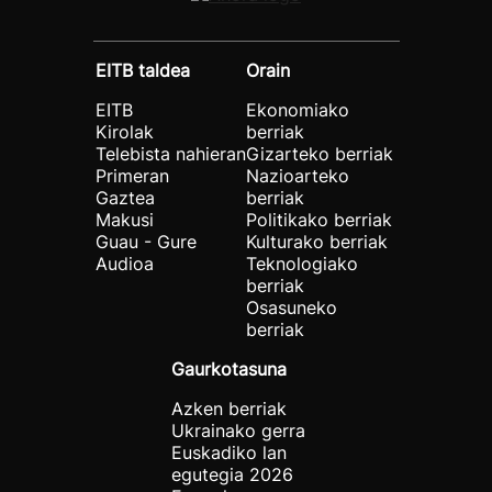
EITB taldea
Orain
EITB
Ekonomiako
Kirolak
berriak
Telebista nahieran
Gizarteko berriak
Primeran
Nazioarteko
Gaztea
berriak
Makusi
Politikako berriak
Guau - Gure
Kulturako berriak
Audioa
Teknologiako
berriak
Osasuneko
berriak
Gaurkotasuna
Azken berriak
Ukrainako gerra
Euskadiko lan
egutegia 2026