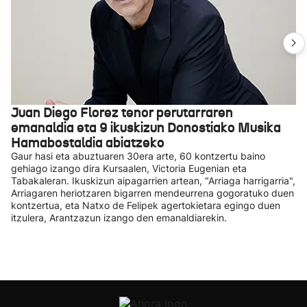
Juan Diego Florez tenor perutarraren
emanaldia eta 9 ikuskizun Donostiako Musika
Hamabostaldia abiatzeko
Gaur hasi eta abuztuaren 30era arte, 60 kontzertu baino
gehiago izango dira Kursaalen, Victoria Eugenian eta
Tabakaleran. Ikuskizun aipagarrien artean, "Arriaga harrigarria",
Arriagaren heriotzaren bigarren mendeurrena gogoratuko duen
kontzertua, eta Natxo de Felipek agertokietara egingo duen
itzulera, Arantzazun izango den emanaldiarekin.