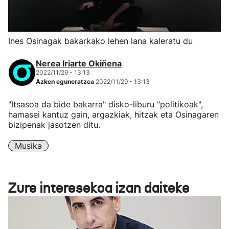
Ines Osinagak bakarkako lehen lana kaleratu du
Nerea Iriarte Okiñena
2022/11/29 - 13:13
Azken eguneratzea
2022/11/29 - 13:13
"Itsasoa da bide bakarra" disko-liburu "politikoak",
hamasei kantuz gain, argazkiak, hitzak eta Osinagaren
bizipenak jasotzen ditu.
Musika
Zure interesekoa izan daiteke