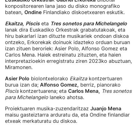
konpositorearen lana jaso du disko monografiko
batean
,
Ondine
Finlandiako diskoetxearen eskutik.
Ekaitza,
Piscis
eta
Tres sonetos para Michelangelo
lanak dira Euskadiko Orkestrak grabatutakoak, eta
hiru bakarlari izan dituzte musikariek ondoan diskoa
ontzeko, Erkorekak doinuok idazteko orduan buruan
izan zituen beroriek: Asier Polo, Alfonso Gomez eta
Carlos Mena. Haiek estreinatu zituzten, eta haien
interpretazioekin erregistratu ziren 2023ko abuztuan,
Miramonen.
Asier Polo
biolontxelorako
Ekaitza
kontzertuaren
burua izan da;
Alfonso Gomez,
berriz, pianorako
Piscis
kontzertuarena; eta
Carlos Mena,
Tres sonetos
para Michelangelo
laneko ahotsa.
Proiektuaren musika-zuzendaritzaz
Juanjo Mena
maisu gasteiztarra arduratu da, eta Ondine finlandiar
etxeak merkaturatu du diskoa.