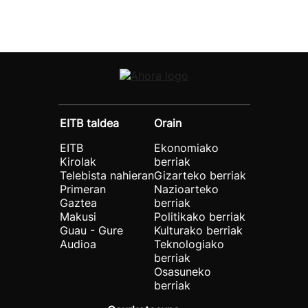
EITB taldea
Orain
EITB
Ekonomiako
Kirolak
berriak
Telebista nahieran
Gizarteko berriak
Primeran
Nazioarteko
Gaztea
berriak
Makusi
Politikako berriak
Guau - Gure
Kulturako berriak
Audioa
Teknologiako
berriak
Osasuneko
berriak