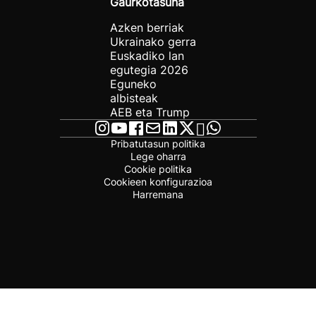
Gaurkotasuna
Azken berriak
Ukrainako gerra
Euskadiko lan
egutegia 2026
Eguneko
albisteak
AEB eta Trump
Pribatutasun politika
Lege oharra
Cookie politika
Cookieen konfigurazioa
Harremana