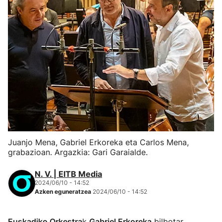
Juanjo Mena, Gabriel Erkoreka eta Carlos Mena,
grabazioan. Argazkia: Gari Garaialde.
N. V. | EITB Media
2024/06/10 - 14:52
Azken eguneratzea
2024/06/10 - 14:52
Euskadiko Orkestra
k
Gabriel Erkoreka
bilbotar