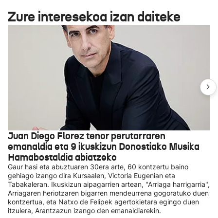
Zure interesekoa izan daiteke
Juan Diego Florez tenor perutarraren
emanaldia eta 9 ikuskizun Donostiako Musika
Hamabostaldia abiatzeko
Gaur hasi eta abuztuaren 30era arte, 60 kontzertu baino
gehiago izango dira Kursaalen, Victoria Eugenian eta
Tabakaleran. Ikuskizun aipagarrien artean, "Arriaga harrigarria",
Arriagaren heriotzaren bigarren mendeurrena gogoratuko duen
kontzertua, eta Natxo de Felipek agertokietara egingo duen
itzulera, Arantzazun izango den emanaldiarekin.