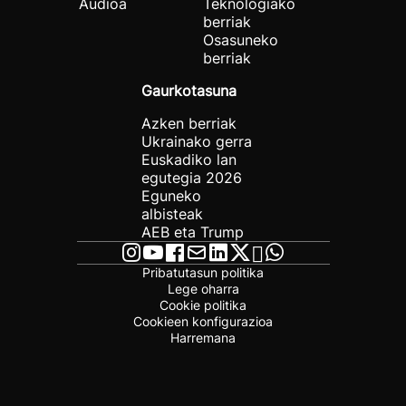
Audioa
Teknologiako
berriak
Osasuneko
berriak
Gaurkotasuna
Azken berriak
Ukrainako gerra
Euskadiko lan
egutegia 2026
Eguneko
albisteak
AEB eta Trump
Pribatutasun politika
Lege oharra
Cookie politika
Cookieen konfigurazioa
Harremana