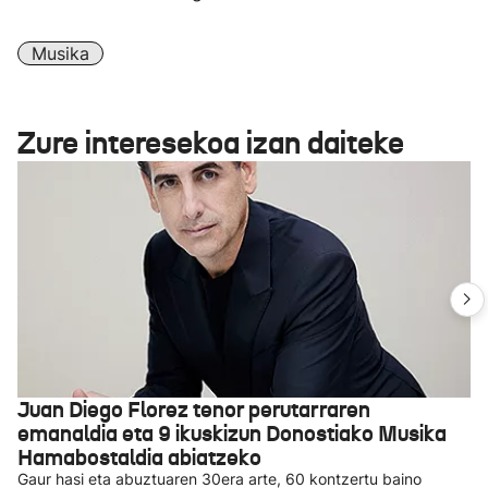
Musika
Zure interesekoa izan daiteke
Juan Diego Florez tenor perutarraren
emanaldia eta 9 ikuskizun Donostiako Musika
Hamabostaldia abiatzeko
Gaur hasi eta abuztuaren 30era arte, 60 kontzertu baino