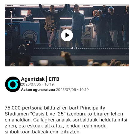
Agentziak | EITB
2025/07/05 - 10:19
Azken eguneratzea
2025/07/05 - 10:19
75.000 pertsona bildu ziren bart Principality
Stadiumen "Oasis Live '25" izenburuko biraren lehen
emanaldian. Gallagher anaiak sorbaldatik helduta iritsi
ziren, eta eskuak altxatuz, jendaurrean modu
sinbolikoan bakeak egin zituzten.