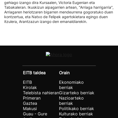
gehiago izango dira Kursaalen, Victoria Eugenian eta
Tabakaleran. Ikuskizun aipagarrien artean, "Arriaga harrigarria",
Arriagaren heriotzaren bigarren mendeurrena gogoratuko duen
kontzertua, eta Natxo de Felipek agertokietara egingo duen
itzulera, Arantzazun izango den emanaldiarekin.
EITB taldea
Orain
EITB
Ekonomiako
Kirolak
berriak
Telebista nahieran
Gizarteko berriak
Primeran
Nazioarteko
Gaztea
berriak
Makusi
Politikako berriak
Guau - Gure
Kulturako berriak