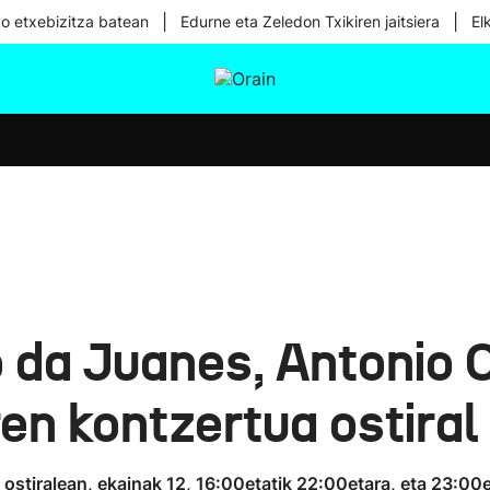
|
|
ko etxebizitza batean
Edurne eta Zeledon Txikiren jaitsiera
El
tura
Ikusmiran
Egural
Osasuna
Teknologia
 da Juanes, Antonio 
en kontzertua ostiral
a ostiralean, ekainak 12, 16:00etatik 22:00etara, eta 23:0