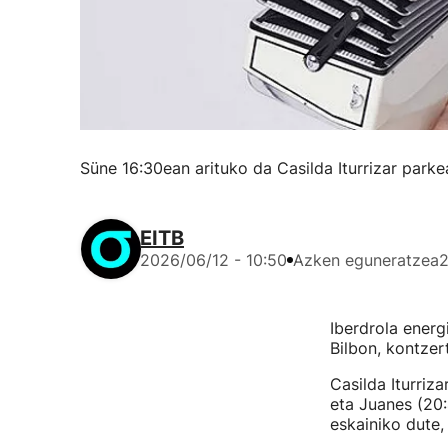
Süne 16:30ean arituko da Casilda Iturrizar parke
EITB
2026/06/12 - 10:50
Azken eguneratzea
2
Iberdrola energ
Bilbon, kontzer
Casilda Iturriz
eta Juanes (20:
eskainiko dute,