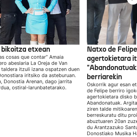
 bikoitza etxean
Natxo de Felip
as cosas que contar” Amaia
agertokietara it
ro abeslaria La Oreja de Van
"Abandonatuak"
taldera itzuli izana ospatzen duen
Donostiara iritsiko da asteburuan.
berriarekin
n, Donostia Arenan, dago jarrita
Oskorrik agur esan et
rdua, ostiral-larunbatetarako.
de Felipe berriro igo
agertokietara disko b
Abandonatuak. Argita
ziren talde mitikoare
berreskuratu ditu pro
abuztuaren 20an zuz
du Arantzazuko Santu
Donostiako Musika H