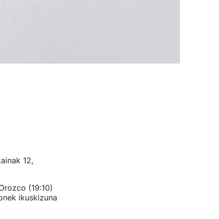
ainak 12,
 Orozco (19:10)
ronek ikuskizuna