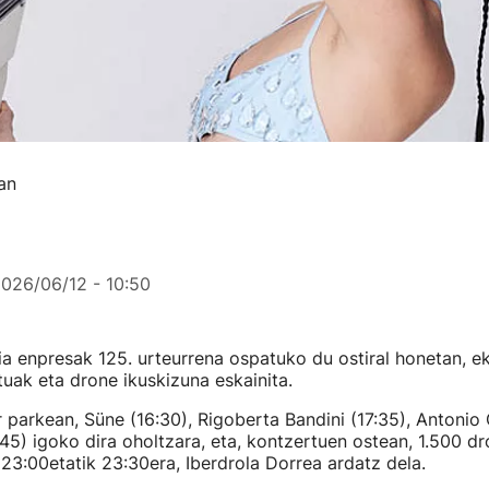
an
026/06/12 - 10:50
ia enpresak 125. urteurrena ospatuko du ostiral honetan, ek
tuak eta drone ikuskizuna eskainita.
ar parkean, Süne (16:30), Rigoberta Bandini (17:35), Antonio
45) igoko dira oholtzara, eta, kontzertuen ostean, 1.500 d
 23:00etatik 23:30era, Iberdrola Dorrea ardatz dela.