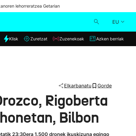
kanoren lehorreratzea Getarian
EU
dia
Klisk
Zuretzat
Zuzenekoak
Azken berriak
Klisk
Zuzenekoak
Zuretzat
Elkarbanatu
Gorde
Orozco, Rigoberta
Azken berriak
 honetan, Bilbon
0etatik 23:30era 1.500 dronek ikuskizuna egingo