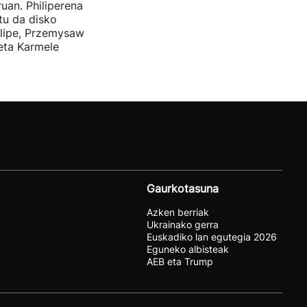
uan. Philiperena
itu da disko
elipe, Przemysaw
 eta Karmele
Gaurkotasuna
Azken berriak
Ukrainako gerra
Euskadiko lan egutegia 2026
Eguneko albisteak
AEB eta Trump