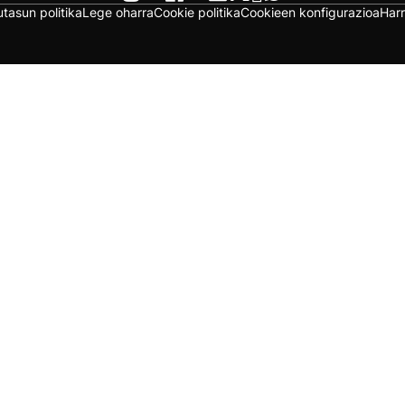
utasun politika
Lege oharra
Cookie politika
Cookieen konfigurazioa
Har