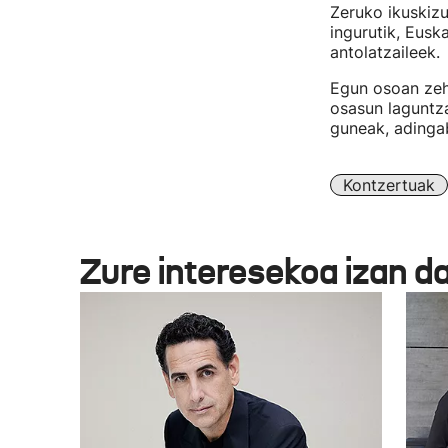
Zeruko ikuskizu
ingurutik, Eusk
antolatzaileek.
Egun osoan zeha
osasun laguntz
guneak, adinga
Kontzertuak
Zure interesekoa izan d