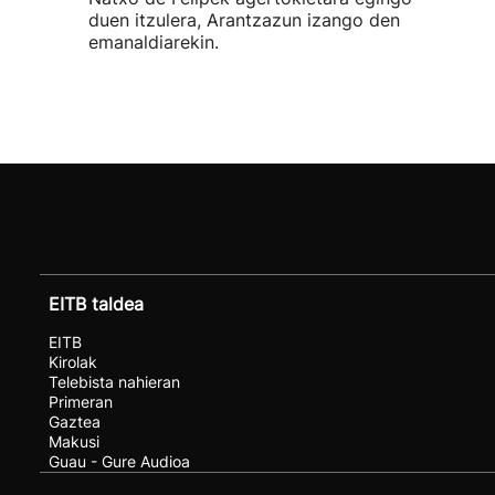
duen itzulera, Arantzazun izango den
emanaldiarekin.
EITB taldea
EITB
Kirolak
Telebista nahieran
Primeran
Gaztea
Makusi
Guau - Gure Audioa