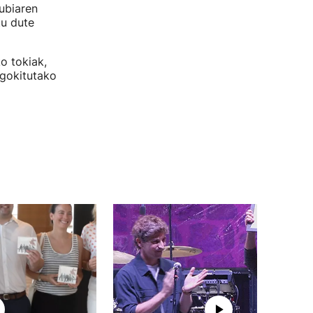
ubiaren
tu dute
o tokiak,
gokitutako