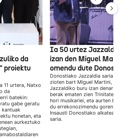
e
Ia 50 urtez Jazzaldiko bur
zuliko da
izan den Miguel Martin
 proiektu
omendu dute Donostian
Donostiako Jazzaldia saria eman
zioten bart Miguel Martini, ia 50 urte
a 11 urtera, Natxo
Jazzaldiko buru izan denari. Orain ar
ko da
berak ematen zien Trinitate Plazan sa
erri batekin:
hori musikariei, eta aurten berak jaso
ratu gabe geratu
du errekonozimendu gorena. Jon
n kantuak
Insausti Donostiako alkateak eman zi
iektu honetan, eta
saria.
enean aurkeztuko
tegian,
amabostaldiaren