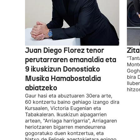
Juan Diego Florez tenor
Zita
perutarraren emanaldia eta
“Tant
Monte
9 ikuskizun Donostiako
Gogh 
Musika Hamabostaldia
bira 
Ilube
abiatzeko
hitzo
Gaur hasi eta abuztuaren 30era arte,
60 kontzertu baino gehiago izango dira
Kursaalen, Victoria Eugenian eta
Tabakaleran. Ikuskizun aipagarrien
artean, "Arriaga harrigarria", Arriagaren
heriotzaren bigarren mendeurrena
gogoratuko duen kontzertua, eta
Natxo de Felipek agertokietara egingo