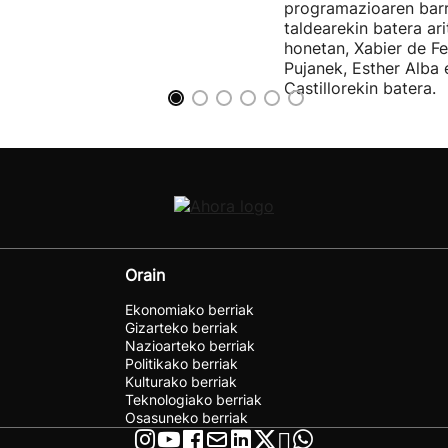
programazioaren barr
taldearekin batera ar
honetan, Xabier de F
Pujanek, Esther Alba
Castillorekin batera.
Orain
Ekonomiako berriak
Gizarteko berriak
Nazioarteko berriak
Politikako berriak
Kulturako berriak
Teknologiako berriak
Osasuneko berriak