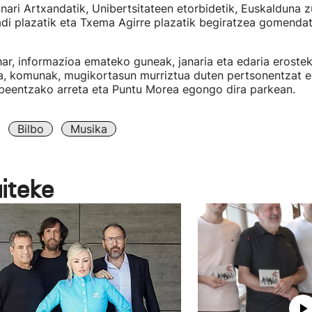
nari Artxandatik, Unibertsitateen etorbidetik, Euskalduna z
adi plazatik eta Txema Agirre plazatik begiratzea gomenda
r, informazioa emateko guneak, janaria eta edaria erostek
a, komunak, mugikortasun murriztua duten pertsonentzat e
beentzako arreta eta Puntu Morea egongo dira parkean.
Bilbo
Musika
aiteke