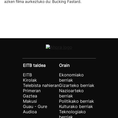
azken filma aurkeztuko du: Bucking Fastard.
EITB taldea
Orain
EITB
Ekonomiako
Kirolak
berriak
Telebista nahieran
Gizarteko berriak
Primeran
Nazioarteko
Gaztea
berriak
Makusi
Politikako berriak
Guau - Gure
Kulturako berriak
Audioa
Teknologiako
berriak