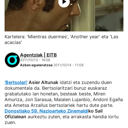
Kartelera: 'Mientras duermes', 'Another year' eta 'Las
acacias'
Agentziak | EITB
2011/10/13 - 16:58
Azken eguneratzea
2011/10/14 - 11:08
'Bertsolari'
Asier Altunak
idatzi eta zuzendu duen
dokumentala da. Bertsolaritzari buruz euskaraz
grabatutako lan honetan, besteak beste, Miren
Amuriza, Jon Sarasua, Maialen Lujanbio, Andoni Egaña
eta Ametsa Arzallus bertsolariek hartu dute parte.
Donostiako 59. Nazioarteko Zinemaldi
ko Sail
Ofizialean
aurkeztu zuten, eta arrakasta handia lortu
zuen.