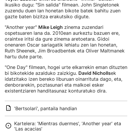
ikusiko dugu: "Sin salida" filmean. John Singletonek
zuzendu duen lan honetan bikote batek bahitu zuen
gazte baten bizitza erakutsiko digute.
"Another year"
Mike Leigh
zinema zuzendari
ospetsuaren lana da. 2010ean aurkeztu bazuen ere,
oraintxe iritsi da gure zinema aretoetara. Gidoi
onenaren Oscar sariagatik lehiatu zen lan honetan,
Ruth Sheenek, Jim Broadbentek eta Oliver Maltmanek
hartu dute parte.
"One Day" filmean, hogei urte elkarrekin eman dituzten
bi bikotekide azalduko zaizkigu.
David Nicholls
ek
idatzitako izen bereko liburuan oinarrituta dago, eta,
denborarekin, poztasunari eta malkoei esker
existentziaren handitasunaz konturatuko dira.
'Bertsolari', pantaila handian
Kartelera: 'Mientras duermes', 'Another year' eta
'Las acacias'