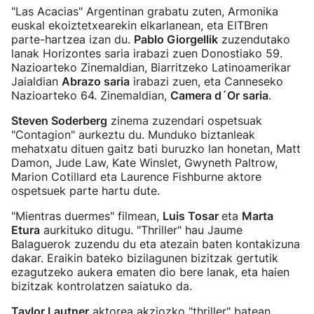
"Las Acacias" Argentinan grabatu zuten, Armonika
euskal ekoiztetxearekin elkarlanean, eta EITBren
parte-hartzea izan du.
Pablo Giorgellik
zuzendutako
lanak Horizontes saria irabazi zuen Donostiako 59.
Nazioarteko Zinemaldian, Biarritzeko Latinoamerikar
Jaialdian
Abrazo saria
irabazi zuen, eta Canneseko
Nazioarteko 64. Zinemaldian,
Camera d´Or saria
.
Steven Soderberg
zinema zuzendari ospetsuak
"Contagion" aurkeztu du. Munduko biztanleak
mehatxatu dituen gaitz bati buruzko lan honetan, Matt
Damon, Jude Law, Kate Winslet, Gwyneth Paltrow,
Marion Cotillard eta Laurence Fishburne aktore
ospetsuek parte hartu dute.
"Mientras duermes" filmean,
Luis Tosar
eta
Marta
Etura
aurkituko ditugu. "Thriller" hau Jaume
Balaguerok zuzendu du eta atezain baten kontakizuna
dakar. Eraikin bateko bizilagunen bizitzak gertutik
ezagutzeko aukera ematen dio bere lanak, eta haien
bizitzak kontrolatzen saiatuko da.
Taylor Lautner
aktorea akziozko "thriller" batean