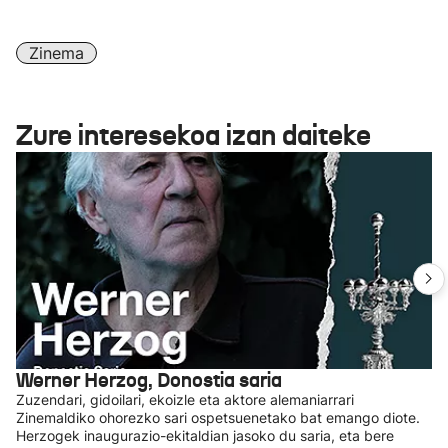
Zinema
Zure interesekoa izan daiteke
Werner Herzog, Donostia saria
Zuzendari, gidoilari, ekoizle eta aktore alemaniarrari
Zinemaldiko ohorezko sari ospetsuenetako bat emango diote.
Herzogek inaugurazio-ekitaldian jasoko du saria, eta bere