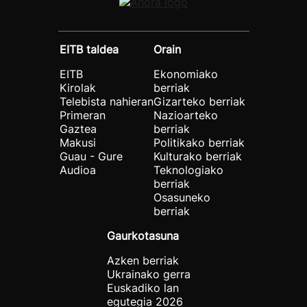
EITB taldea
Orain
EITB
Ekonomiako
Kirolak
berriak
Telebista nahieran
Gizarteko berriak
Primeran
Nazioarteko
Gaztea
berriak
Makusi
Politikako berriak
Guau - Gure
Kulturako berriak
Audioa
Teknologiako
berriak
Osasuneko
berriak
Gaurkotasuna
Azken berriak
Ukrainako gerra
Euskadiko lan
egutegia 2026