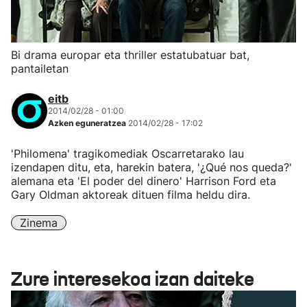
Bi drama europar eta thriller estatubatuar bat,
pantailetan
eitb
2014/02/28 - 01:00
Azken eguneratzea
2014/02/28 - 17:02
'Philomena' tragikomediak Oscarretarako lau
izendapen ditu, eta, harekin batera, '¿Qué nos queda?'
alemana eta 'El poder del dinero' Harrison Ford eta
Gary Oldman aktoreak dituen filma heldu dira.
Zinema
Zure interesekoa izan daiteke