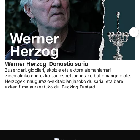
Werner Herzog, Donostia saria
Zuzendari, gidoilari, ekoizle eta aktore alemaniarrari
Zinemaldiko ohorezko sari ospetsuenetako bat emango diote.
Herzogek inaugurazio-ekitaldian jasoko du saria, eta bere
azken filma aurkeztuko du: Bucking Fastard.