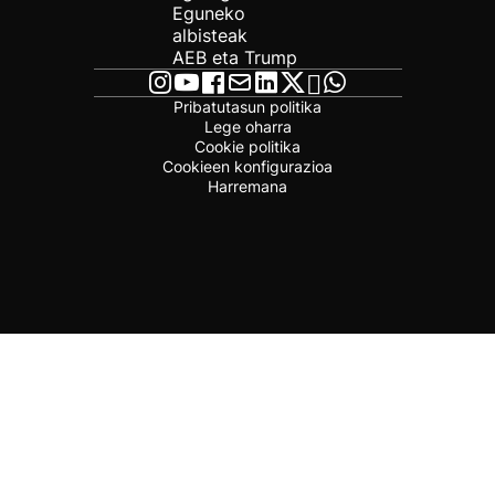
Eguneko
albisteak
AEB eta Trump
Pribatutasun politika
Lege oharra
Cookie politika
Cookieen konfigurazioa
Harremana