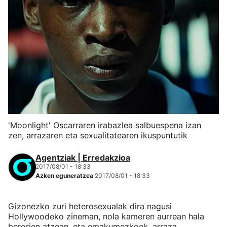
'Moonlight' Oscarraren irabazlea salbuespena izan
zen, arrazaren eta sexualitatearen ikuspuntutik
Agentziak | Erredakzioa
2017/08/01 - 18:33
Azken eguneratzea
2017/08/01 - 18:33
Gizonezko zuri heterosexualak dira nagusi
Hollywoodeko zineman, nola kameren aurrean hala
berorien atzean, eta emakumezkoek, arraza