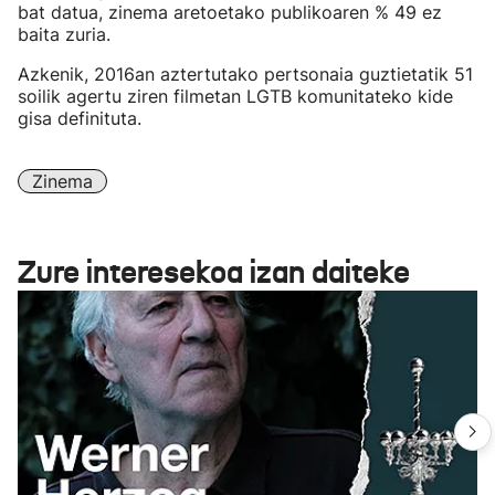
bat datua, zinema aretoetako publikoaren % 49 ez
baita zuria.
Azkenik, 2016an aztertutako pertsonaia guztietatik 51
soilik agertu ziren filmetan LGTB komunitateko kide
gisa definituta.
Zinema
Zure interesekoa izan daiteke