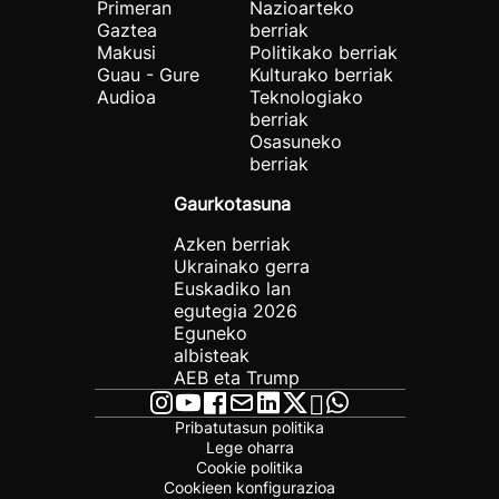
Primeran
Nazioarteko
Gaztea
berriak
Makusi
Politikako berriak
Guau - Gure
Kulturako berriak
Audioa
Teknologiako
berriak
Osasuneko
berriak
Gaurkotasuna
Azken berriak
Ukrainako gerra
Euskadiko lan
egutegia 2026
Eguneko
albisteak
AEB eta Trump
Pribatutasun politika
Lege oharra
Cookie politika
Cookieen konfigurazioa