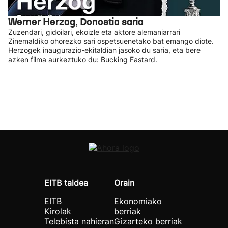
Werner Herzog, Donostia saria
Zuzendari, gidoilari, ekoizle eta aktore alemaniarrari
Zinemaldiko ohorezko sari ospetsuenetako bat emango diote.
Herzogek inaugurazio-ekitaldian jasoko du saria, eta bere
azken filma aurkeztuko du: Bucking Fastard.
EITB taldea
Orain
EITB
Ekonomiako
Kirolak
berriak
Telebista nahieran
Gizarteko berriak