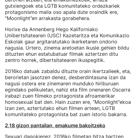
gutxiengoek eta LGTB komunitateko ordezkariek
protagonismo maila oso apala dute oraindik ere,
“Moonlight”en arrakasta gorabehera.
Horixe da Annenberg Hego Kaliforniako
Unibertsitatearen (USC) Kazetaritza eta Komunikazio
Eskolak gaur argitaratutako ikerketaren ondorio
nagusia. Urtero, zinema aretoetan ikusle gehien bildu
dituzten ehun estatubatuar filmak aztertzen ditu
zentro horrek, dibertsitatearen ikuspegitik.
2016ko datuak zabaldu dituzte orain ikertzaileek, eta,
berorietan jasotzen denez, desberdintasuna izan da
nagusi ostera ere zinemaren munduko hiriburuan
egindako pelikuletan, nahiz eta film onenaren Oscarra
irabazi zuen filmeko protagonista afroamerikar
homosexual bat den. Hain zuzen ere, “Moonlight”ekoa
izan zen, aztertutako ehun filmen artean, LGTB
komunitateko protagonista bat zuen istorio bakarra.
2,18 gizon pantailan, emakume bakoitzeko
Sexuari dagokienez, 2016ko filmetan hitza hartzen