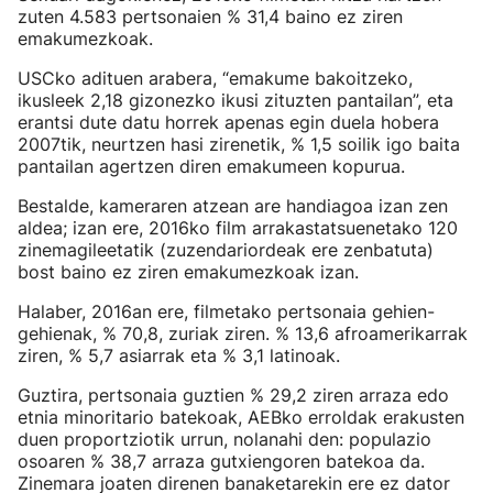
zuten 4.583 pertsonaien % 31,4 baino ez ziren
emakumezkoak.
USCko adituen arabera, “emakume bakoitzeko,
ikusleek 2,18 gizonezko ikusi zituzten pantailan”, eta
erantsi dute datu horrek apenas egin duela hobera
2007tik, neurtzen hasi zirenetik, % 1,5 soilik igo baita
pantailan agertzen diren emakumeen kopurua.
Bestalde, kameraren atzean are handiagoa izan zen
aldea; izan ere, 2016ko film arrakastatsuenetako 120
zinemagileetatik (zuzendariordeak ere zenbatuta)
bost baino ez ziren emakumezkoak izan.
Halaber, 2016an ere, filmetako pertsonaia gehien-
gehienak, % 70,8, zuriak ziren. % 13,6 afroamerikarrak
ziren, % 5,7 asiarrak eta % 3,1 latinoak.
Guztira, pertsonaia guztien % 29,2 ziren arraza edo
etnia minoritario batekoak, AEBko erroldak erakusten
duen proportziotik urrun, nolanahi den: populazio
osoaren % 38,7 arraza gutxiengoren batekoa da.
Zinemara joaten direnen banaketarekin ere ez dator