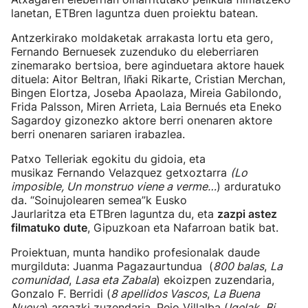
lanetan, ETBren laguntza duen proiektu batean.
Antzerkirako moldaketak arrakasta lortu eta gero,
Fernando Bernuesek zuzenduko du eleberriaren
zinemarako bertsioa, bere aginduetara aktore hauek
dituela: Aitor Beltran, Iñaki Rikarte, Cristian Merchan,
Bingen Elortza, Joseba Apaolaza, Mireia Gabilondo,
Frida Palsson, Miren Arrieta, Laia Bernués eta Eneko
Sagardoy gizonezko aktore berri onenaren aktore
berri onenaren sariaren irabazlea.
Patxo Telleriak egokitu du gidoia, eta
musikaz Fernando Velazquez getxoztarra
(Lo
imposible, Un monstruo viene a verme…
) arduratuko
da. “Soinujolearen semea”k Eusko
Jaurlaritza eta ETBren laguntza du, eta
zazpi astez
filmatuko dute
, Gipuzkoan eta Nafarroan batik bat.
Proiektuan, munta handiko profesionalak daude
murgilduta: Juanma Pagazaurtundua (
800 balas
,
La
comunidad
,
Lasa eta Zabala
) ekoizpen zuzendaria,
Gonzalo F. Berridi (
8 apellidos Vascos
,
La Buena
Nueva
) argazki zuzendaria, Peio Villalba (
Igelak
,
Bi