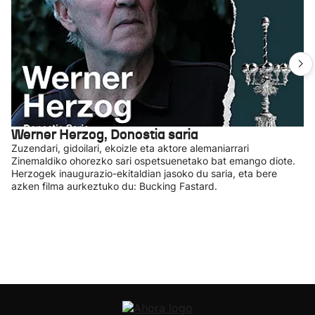
Werner Herzog, Donostia saria
Zuzendari, gidoilari, ekoizle eta aktore alemaniarrari
Zinemaldiko ohorezko sari ospetsuenetako bat emango diote.
Herzogek inaugurazio-ekitaldian jasoko du saria, eta bere
azken filma aurkeztuko du: Bucking Fastard.