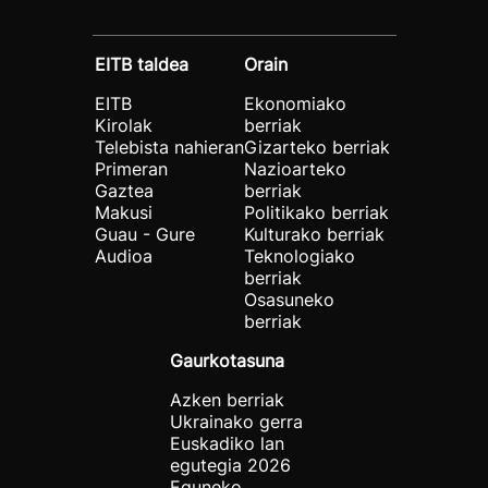
EITB taldea
Orain
EITB
Ekonomiako
Kirolak
berriak
Telebista nahieran
Gizarteko berriak
Primeran
Nazioarteko
Gaztea
berriak
Makusi
Politikako berriak
Guau - Gure
Kulturako berriak
Audioa
Teknologiako
berriak
Osasuneko
berriak
Gaurkotasuna
Azken berriak
Ukrainako gerra
Euskadiko lan
egutegia 2026
Eguneko