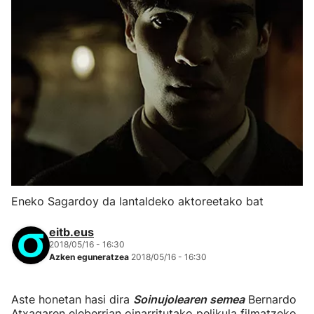
Eneko Sagardoy da lantaldeko aktoreetako bat
eitb.eus
2018/05/16 - 16:30
Azken eguneratzea
2018/05/16 - 16:30
Aste honetan hasi dira
Soinujolearen semea
Bernardo
Atxagaren eleberrian oinarritutako pelikula filmatzeko