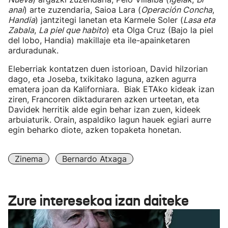
anai
) arte zuzendaria, Saioa Lara (
Operación Concha
,
Handia
) jantzitegi lanetan eta Karmele Soler (
Lasa eta
Zabala
,
La piel que habito
) eta Olga Cruz (Bajo la piel
del lobo, Handia) makillaje eta ile-apainketaren
arduradunak.
Eleberriak kontatzen duen istorioan, David hilzorian
dago, eta Joseba, txikitako laguna, azken agurra
ematera joan da Kaliforniara. Biak ETAko kideak izan
ziren, Francoren diktaduraren azken urteetan, eta
Davidek herritik alde egin behar izan zuen, kideek
arbuiaturik. Orain, aspaldiko lagun hauek egiari aurre
egin beharko diote, azken topaketa honetan.
Zinema
Bernardo Atxaga
Zure interesekoa izan daiteke