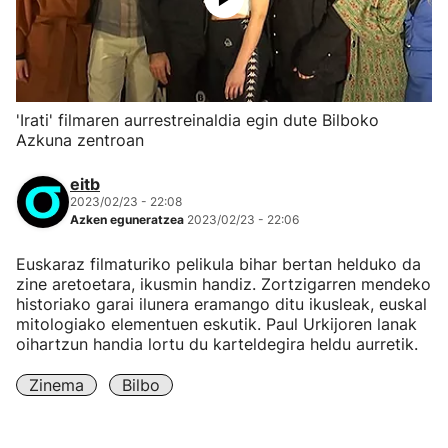
'Irati' filmaren aurrestreinaldia egin dute Bilboko
Azkuna zentroan
eitb
2023/02/23 - 22:08
Azken eguneratzea
2023/02/23 - 22:06
Euskaraz filmaturiko pelikula bihar bertan helduko da
zine aretoetara, ikusmin handiz. Zortzigarren mendeko
historiako garai ilunera eramango ditu ikusleak, euskal
mitologiako elementuen eskutik. Paul Urkijoren lanak
oihartzun handia lortu du karteldegira heldu aurretik.
Zinema
Bilbo