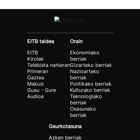
EITB taldea
Orain
EITB
Ekonomiako
Kirolak
berriak
Telebista nahieran
Gizarteko berriak
Primeran
Nazioarteko
Gaztea
berriak
Makusi
Politikako berriak
Guau - Gure
Kulturako berriak
Audioa
Teknologiako
berriak
Osasuneko
berriak
Gaurkotasuna
Azken berriak