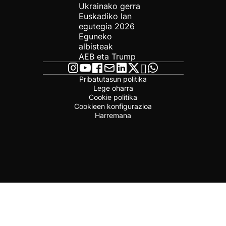
Ukrainako gerra
Euskadiko lan
egutegia 2026
Eguneko
albisteak
AEB eta Trump
Pribatutasun politika
Lege oharra
Cookie politika
Cookieen konfigurazioa
Harremana