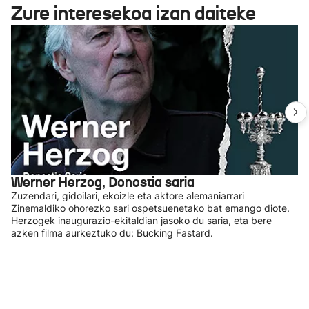
Zure interesekoa izan daiteke
Werner Herzog, Donostia saria
Zuzendari, gidoilari, ekoizle eta aktore alemaniarrari
Zinemaldiko ohorezko sari ospetsuenetako bat emango diote.
Herzogek inaugurazio-ekitaldian jasoko du saria, eta bere
azken filma aurkeztuko du: Bucking Fastard.