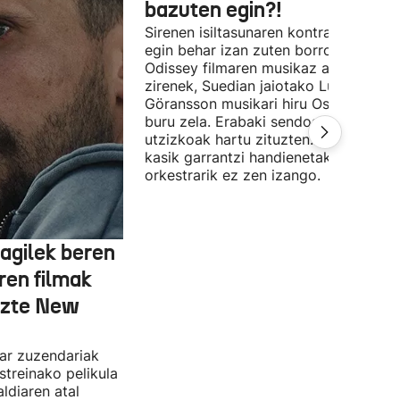
bazuten egin?!
Sirenen isiltasunaren kontra (edo alde
egin behar izan zuten borroka The
Odissey filmaren musikaz arduratu
zirenek, Suedian jaiotako Ludwig
Göransson musikari hiru Oscar saridu
buru zela. Erabaki sendoak, ezin
utzizkoak hartu zituzten. Lehengo et
kasik garrantzi handienetakoa:
orkestrarik ez zen izango.
agilek beren
ren filmak
uzte New
dar zuzendariak
streinako pelikula
ldiaren atal