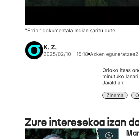
''Errio'' dokumentala Indian saritu dute
K. Z.
2025/02/10 - 15:18
Azken eguneratzea
2
Orioko itsas o
minutuko lanar
Jaialdian.
Zinema
O
Zure interesekoa izan d
Man