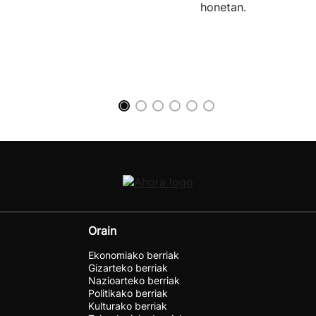
honetan.
Orain
Ekonomiako berriak
Gizarteko berriak
Nazioarteko berriak
Politikako berriak
Kulturako berriak