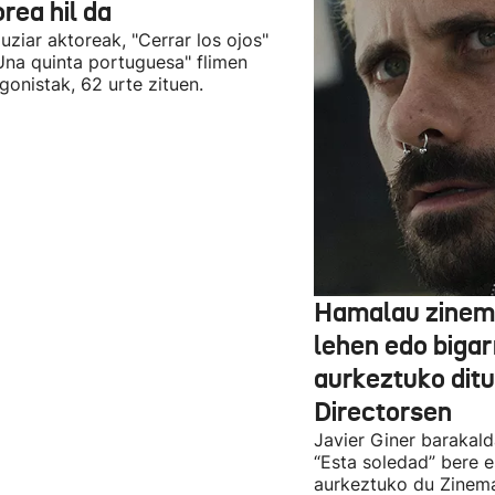
rea hil da
uziar aktoreak, "Cerrar los ojos"
Una quinta portuguesa" flimen
gonistak, 62 urte zituen.
Hamalau zinem
lehen edo bigar
aurkeztuko dit
Directorsen
Javier Giner barakal
“Esta soledad” bere e
aurkeztuko du Zinema