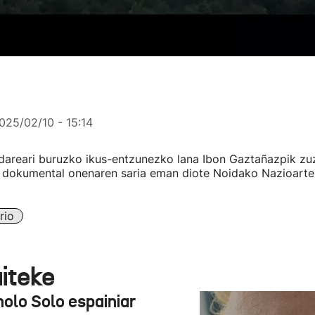
025/02/10 - 15:14
ndareari buruzko ikus-entzunezko lana Ibon Gaztañazpik zu
i dokumental onenaren saria eman diote Noidako Nazioart
rio
aiteke
olo Solo espainiar