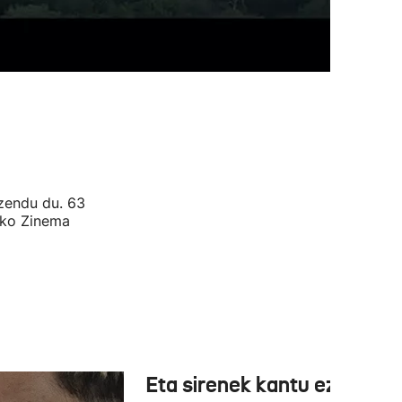
zendu du. 63
eko Zinema
Eta sirenek kantu ez