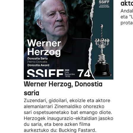
akto
Andal
eta "
prota
Werner Herzog, Donostia
saria
Zuzendari, gidoilari, ekoizle eta aktore
alemaniarrari Zinemaldiko ohorezko
sari ospetsuenetako bat emango diote.
Herzogek inaugurazio-ekitaldian jasoko
du saria, eta bere azken filma
aurkeztuko du: Bucking Fastard.