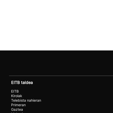
EITB taldea
EITB
Kirolak
Telebista nahieran
Primeran
Gaztea