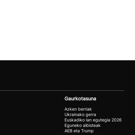
Gaurkotasuna
Azken berriak
Ukrainako gerra
Euskadiko lan egutegia 2026
Eguneko albisteak
AEB eta Trump