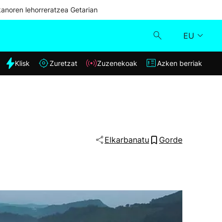
kanoren lehorreratzea Getarian
EU
dia
Klisk
Zuretzat
Zuzenekoak
Azken berriak
Klisk
Zuzenekoak
Zuretzat
Elkarbanatu
Gorde
e
Azken berriak