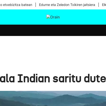
|
|
ko etxebizitza batean
Edurne eta Zeledon Txikiren jaitsiera
El
tura
Ikusmiran
Egural
Osasuna
Teknologia
ala Indian saritu dut