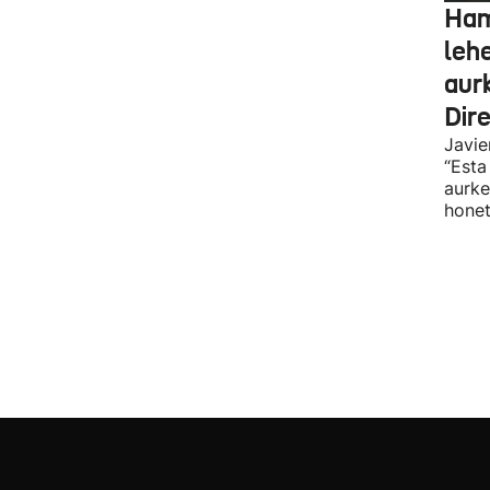
Ham
leh
aur
Dir
Javie
“Esta
aurke
honet