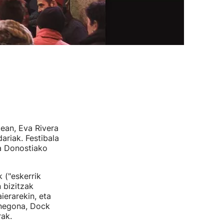
tean, Eva Rivera
riak. Festibala
a Donostiako
 ("eskerrik
 bizitzak
ierarekin, eta
inegona, Dock
rak.