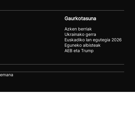
Gaurkotasuna
Azken berriak
Ukrainako gerra
Euskadiko lan egutegia 2026
Eguneko albisteak
AEB eta Trump
remana