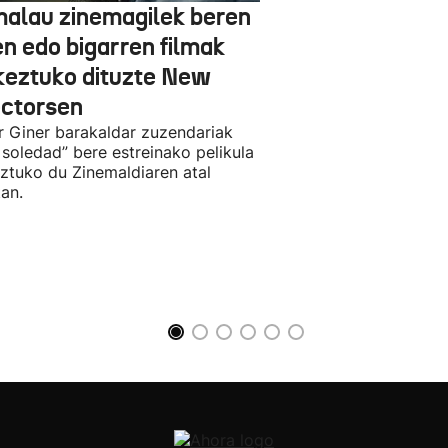
alau zinemagilek beren
en edo bigarren filmak
keztuko dituzte New
ectorsen
r Giner barakaldar zuzendariak
 soledad” bere estreinako pelikula
ztuko du Zinemaldiaren atal
an.