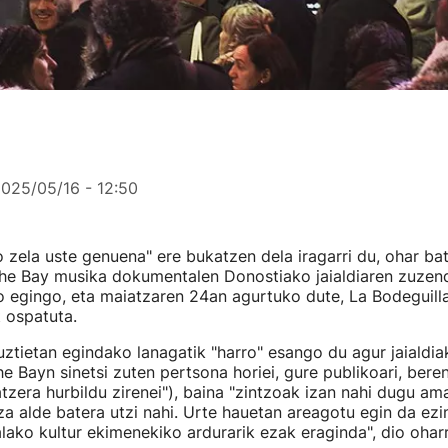
025/05/16 - 12:50
go zela uste genuena" ere bukatzen dela iragarri du, ohar ba
he Bay musika dokumentalen Donostiako jaialdiaren zuzenda
o egingo, eta maiatzaren 24an agurtuko dute, La Bodeguill
t ospatuta.
ztietan egindako lanagatik "harro" esango du agur jaialdiak
e Bayn sinetsi zuten pertsona horiei, gure publikoari, beren
tzera hurbildu zirenei"), baina "zintzoak izan nahi dugu ama
a alde batera utzi nahi. Urte hauetan areagotu egin da ez
lako kultur ekimenekiko ardurarik ezak eraginda", dio ohar