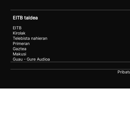
EITB taldea
EITB
Kirolak
Telebista nahieran
Primeran
Gaztea
Makusi
Guau - Gure Audioa
Pribat