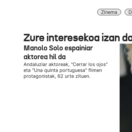
Zinema
D
Zure interesekoa izan d
Manolo Solo espainiar
aktorea hil da
Andaluziar aktoreak, "Cerrar los ojos"
eta "Una quinta portuguesa" flimen
protagonistak, 62 urte zituen.