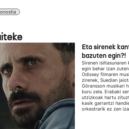
onostia
aiteke
Eta sirenek kan
bazuten egin?!
Sirenen isiltasunaren
egin behar izan zute
Odissey filmaren mus
zirenek, Suedian jai
Göransson musikari h
buru zela. Erabaki se
utzizkoak hartu zituz
kasik garrantzi handi
orkestrarik ez zen iz