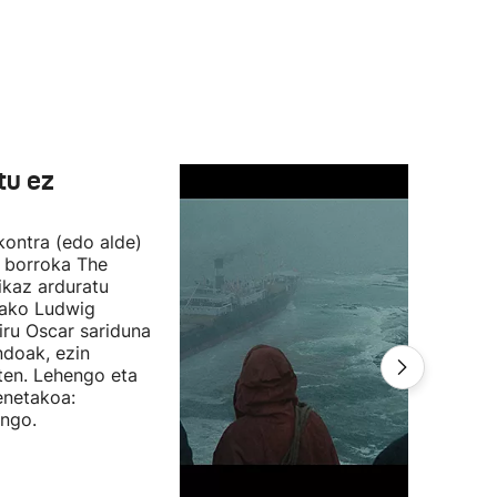
tu ez
 kontra (edo alde)
n borroka The
ikaz arduratu
otako Ludwig
iru Oscar sariduna
ndoak, ezin
ten. Lehengo eta
enetakoa:
ango.