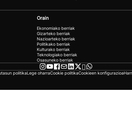
Orain
Ekonomiako berriak
Gizarteko berriak
Nazioarteko berriak
Politikako berriak
Kulturako berriak
Teknologiako berriak
Osasuneko berriak
utasun politika
Lege oharra
Cookie politika
Cookieen konfigurazioa
Har