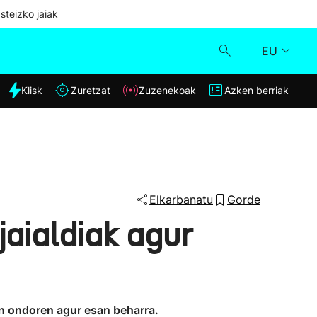
steizko jaiak
EU
dia
Klisk
Zuretzat
Zuzenekoak
Azken berriak
Klisk
Zuzenekoak
Zuretzat
Elkarbanatu
Gorde
aialdiak agur
Azken berriak
en ondoren agur esan beharra.