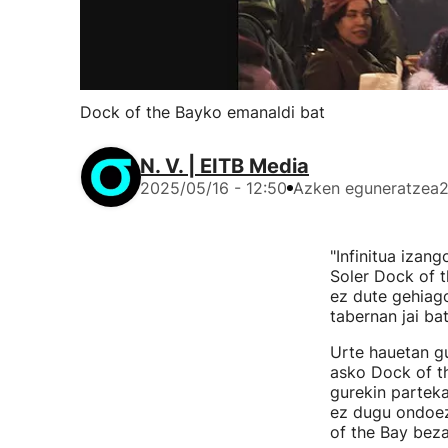
Dock of the Bayko emanaldi bat
N. V. | EITB Media
2025/05/16 - 12:50
Azken eguneratzea
2
"Infinitua izan
Soler Dock of t
ez dute gehiag
tabernan jai ba
Urte hauetan gu
asko Dock of th
gurekin parteka
ez dugu ondoez
of the Bay beza