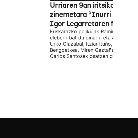
Urriaren 9an iritsiko da
zinemetara “Inurri itsuak”
Igor Legarretaren filma
Euskarazko pelikulak Ramiro Pinillare
eleberri bat du oinarri, eta antzeztald
Urko Olazabal, Itziar Ituño, Josean
Bengoetxea, Miren Gaztañaga eta
Carlos Santosek osatzen dute.