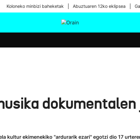
|
|
Koloneko minbizi baheketak
Abuztuaren 12ko eklipsea
Ga
tura
Ikusmiran
Egural
Osasuna
Teknologia
musika dokumentalen j
a kultur ekimenekiko "ardurarik ezari" egotzi dio 17 urter