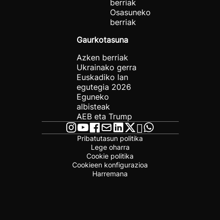
berriak
Osasuneko
berriak
Gaurkotasuna
Azken berriak
Ukrainako gerra
Euskadiko lan
egutegia 2026
Eguneko
albisteak
AEB eta Trump
Pribatutasun politika
Lege oharra
Cookie politika
Cookieen konfigurazioa
Harremana