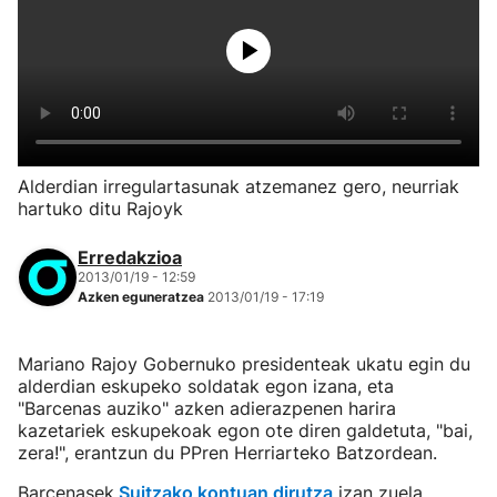
Alderdian irregulartasunak atzemanez gero, neurriak
hartuko ditu Rajoyk
Erredakzioa
2013/01/19 - 12:59
Azken eguneratzea
2013/01/19 - 17:19
Mariano Rajoy Gobernuko presidenteak ukatu egin du
alderdian eskupeko soldatak egon izana, eta
"Barcenas auziko" azken adierazpenen harira
kazetariek eskupekoak egon ote diren galdetuta, "bai,
zera!", erantzun du PPren Herriarteko Batzordean.
Barcenasek
Suitzako kontuan dirutza
izan zuela