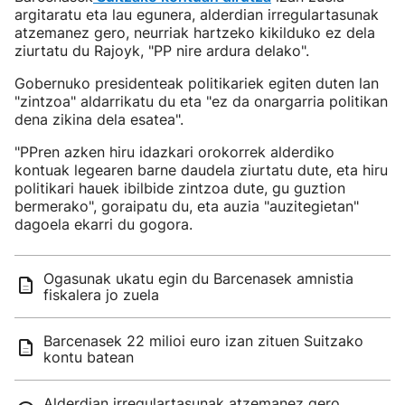
argitaratu eta lau egunera, alderdian irregulartasunak
atzemanez gero, neurriak hartzeko kikilduko ez dela
ziurtatu du Rajoyk, "PP nire ardura delako".
Gobernuko presidenteak politikariek egiten duten lan
"zintzoa" aldarrikatu du eta "ez da onargarria politikan
dena zikina dela esatea".
"PPren azken hiru idazkari orokorrek alderdiko
kontuak legearen barne daudela ziurtatu dute, eta hiru
politikari hauek ibilbide zintzoa dute, gu guztion
bermerako", goraipatu du, eta auzia "auzitegietan"
dagoela ekarri du gogora.
Ogasunak ukatu egin du Barcenasek amnistia
fiskalera jo zuela
Barcenasek 22 milioi euro izan zituen Suitzako
kontu batean
Alderdian irregulartasunak atzemanez gero,