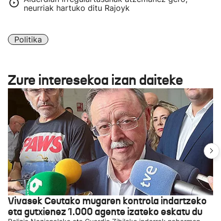
neurriak hartuko ditu Rajoyk
Politika
Zure interesekoa izan daiteke
Vivasek Ceutako mugaren kontrola indartzeko
eta gutxienez 1.000 agente izateko eskatu du