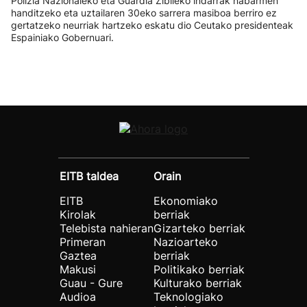
Polizia Nazionaleko eta Guardia Zibileko indarrak nabarmen
handitzeko eta uztailaren 30eko sarrera masiboa berriro ez
gertatzeko neurriak hartzeko eskatu dio Ceutako presidenteak
Espainiako Gobernuari.
EITB taldea
Orain
EITB
Ekonomiako
Kirolak
berriak
Telebista nahieran
Gizarteko berriak
Primeran
Nazioarteko
Gaztea
berriak
Makusi
Politikako berriak
Guau - Gure
Kulturako berriak
Audioa
Teknologiako