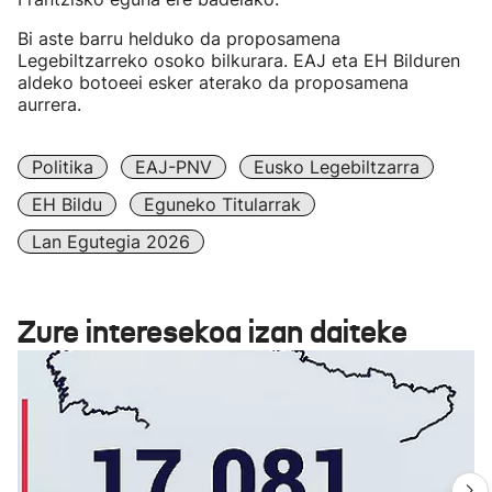
Bi aste barru helduko da proposamena
Legebiltzarreko osoko bilkurara. EAJ eta EH Bilduren
aldeko botoeei esker aterako da proposamena
aurrera.
Politika
EAJ-PNV
Eusko Legebiltzarra
EH Bildu
Eguneko Titularrak
Lan Egutegia 2026
Zure interesekoa izan daiteke