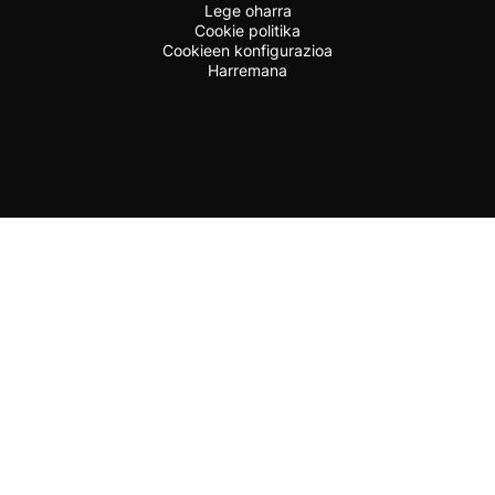
Lege oharra
Cookie politika
Cookieen konfigurazioa
Harremana