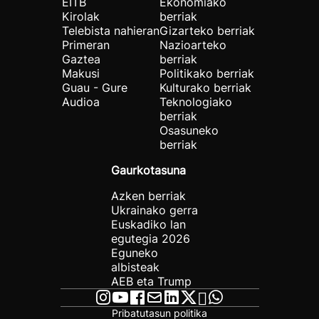
EITB
Ekonomiako
Kirolak
berriak
Telebista nahieran
Gizarteko berriak
Primeran
Nazioarteko
Gaztea
berriak
Makusi
Politikako berriak
Guau - Gure
Kulturako berriak
Audioa
Teknologiako
berriak
Osasuneko
berriak
Gaurkotasuna
Azken berriak
Ukrainako gerra
Euskadiko lan
egutegia 2026
Eguneko
albisteak
AEB eta Trump
Pribatutasun politika