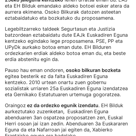
eta EH Bilduk emandako aldeko botoei esker atera da
aurrera ekimena. Osoko Bilkurak datozen asteetan
eztabaidatuko eta bozkatuko du proposamena.
Legebiltzarreko taldeek Segurtasun eta Justizia
batzordean eztabaidatu dute EAJk Euskadiren Eguna
kentzeko egindako lege proposamena. PSE, PP eta
UPyDk aurkako botoa eman dute. EH Bilduren
ordezkarien erdiak aldeko botoa eman du, eta beste
erdia abstenitu egin da.
Pauso hau eman ondoren,
osoko bilkuran bozketa
egitea besterik ez da falta Euskadiren Eguna
kentzeko. 2010 urtean onartu zuen gobernu
sozialistak urriaren 25a Euskadiren Eguna izendatzea
eta Gernikako Estatutuaren urtemuga gogoratzea.
Oraingoz
ez da ordezko egunik izendatu
. EH Bilduk
aurkeztutako zuzenketan, Euskadiren Eguna
abenduaren 3an ospatzea proposatzen zen, Euskal
Herri osoan jai izan zedin. Abenduaren 3a Euskararen
Eguna da eta Nafarroan jai egiten da, Xabierko
Frantzisko eguna ere badelako.