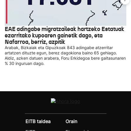
EAE adingabe migratzaileak hartzeko Estatuak
ezarritako kupoaren gainetik dago, eta
Nafarroa, berriz, azpitik
Arabak, Bizkaiak eta Gipuzkoak 843 adingabe atzerritar
artatzen dituzte egun, berez dagokiona baino 65 gehiago.
Aldiz, azken datuen arabera, Foru Erkidegoa bere gaitasunaren
% 30 inguruan dago.
EITB taldea
Orain