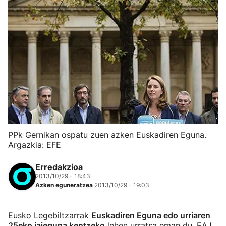
PPk Gernikan ospatu zuen azken Euskadiren Eguna.
Argazkia: EFE
Erredakzioa
2013/10/29 - 18:43
Azken eguneratzea
2013/10/29 - 19:03
Eusko Legebiltzarrak
Euskadiren Eguna edo urriaren
25eko jaieguna kentzeko
lehen urratsa eman du. EAJ