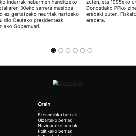
eko indarrak nabarmen handitzeko
zuten, eta 1995eko ur
ztailaren 30eko sarrera masiboa
Donostiako PPko zine
ro ez gertatzeko neurriak hartzeko
erabaki zuten, Fiskal
u dio Ceutako presidenteak
arabera.
niako Gobernuari.
Orain
Ekonomiako berriak
Gizarteko berriak
Nazioarteko berriak
Politikako berriak