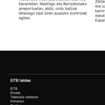
Zibil
Kanarietan. Madrilgo eta Bartzelonako
eta u
aireportuetan, aldiz, ordu batzuk
berri
lehenago hasi ziren ausazko kontrolak
eskat
egiten.
Espai
EITB taldea
EITB
Kirolak
Telebista nahieran
Primeran