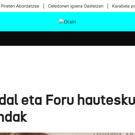
|
|
 Piraten Abordatzea
Celedonen igoera Gasteizen
Karabela p
tura
Ikusmiran
Egural
Osasuna
Teknologia
Udal eta Foru hautesk
ndak