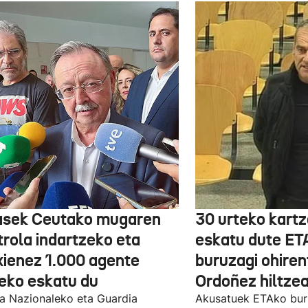
asek Ceutako mugaren
30 urteko kartz
trola indartzeko eta
eskatu dute ET
xienez 1.000 agente
buruzagi ohiren
teko eskatu du
Ordoñez hiltzea
ia Nazionaleko eta Guardia
Akusatuek ETAko bur