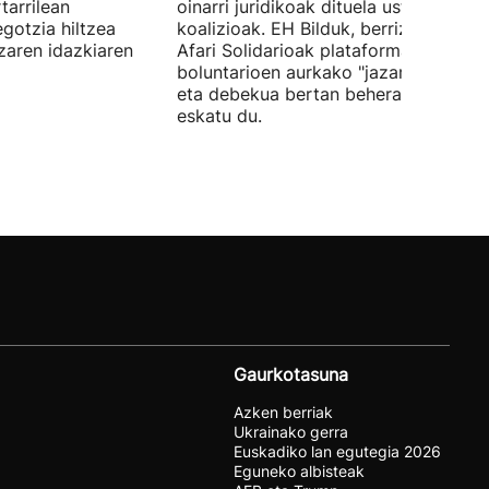
tarrilean
oinarri juridikoak dituela uste du
gotzia hiltzea
koalizioak. EH Bilduk, berriz, Kaleko
tzaren idazkiaren
Afari Solidarioak plataformako
boluntarioen aurkako "jazarpena" sal
eta debekua bertan behera uzteko
eskatu du.
Gaurkotasuna
Azken berriak
Ukrainako gerra
Euskadiko lan egutegia 2026
Eguneko albisteak