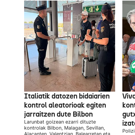
Italiatik datozen bidaiarien
Viv
kontrol aleatorioak egiten
kon
jarraitzen dute Bilbon
gut
Larunbat goizean ezarri dituzte
iza
kontrolak Bilbon, Malagan, Sevillan,
Poliz
Alacanten, Valentzian, Balearretan eta