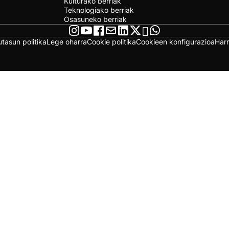
Kulturako berriak
Teknologiako berriak
Osasuneko berriak
utasun politika
Lege oharra
Cookie politika
Cookieen konfigurazioa
Har