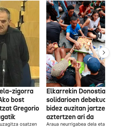
ela-zigorra
Elkarrekin Donostia afari
Ako bost
solidarioen debekua helegi
tzat Gregorio
bidez auzitan jartzea
gatik
aztertzen ari da
uzagitza osatzen
Araua neurrigabea dela eta zalantza