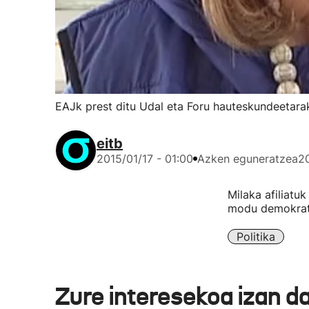
EAJk prest ditu Udal eta Foru hauteskundeetara
eitb
2015/01/17 - 01:00
Azken eguneratzea
20
Milaka afiliatu
modu demokrati
Politika
Zure interesekoa izan d