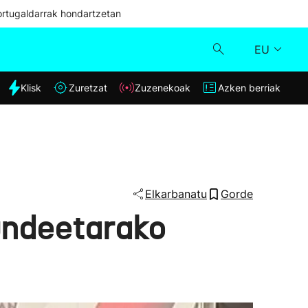
ortugaldarrak hondartzetan
EU
dia
Klisk
Zuretzat
Zuzenekoak
Azken berriak
Klisk
Zuzenekoak
Zuretzat
Elkarbanatu
Gorde
undeetarako
Azken berriak