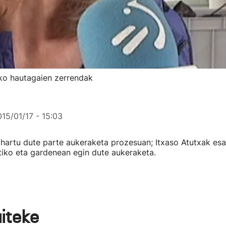
ko hautagaien zerrendak
15/01/17 - 15:03
k hartu dute parte aukeraketa prozesuan; Itxaso Atutxak es
ko eta gardenean egin dute aukeraketa.
aiteke