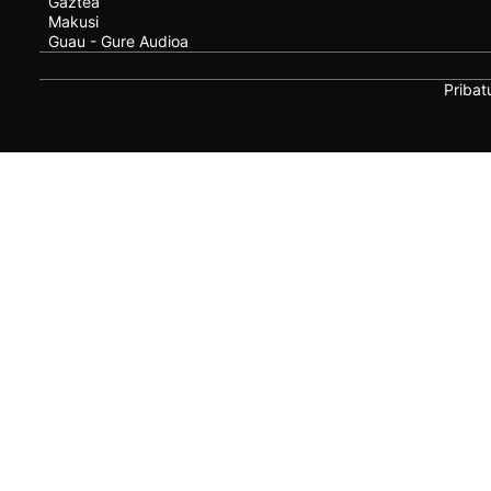
Gaztea
Makusi
Guau - Gure Audioa
Pribat