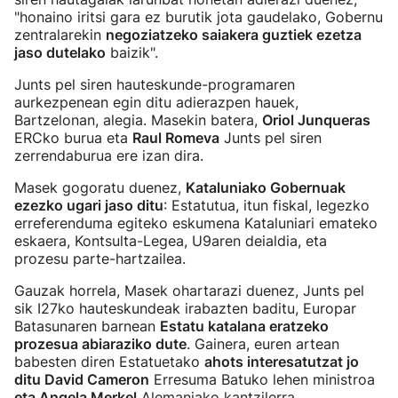
"honaino iritsi gara ez burutik jota gaudelako, Gobernu
zentralarekin
negoziatzeko saiakera guztiek ezetza
jaso dutelako
baizik".
Junts pel siren hauteskunde-programaren
aurkezpenean egin ditu adierazpen hauek,
Bartzelonan, alegia. Masekin batera,
Oriol Junqueras
ERCko burua eta
Raul Romeva
Junts pel siren
zerrendaburua ere izan dira.
Masek gogoratu duenez,
Kataluniako Gobernuak
ezezko ugari jaso ditu
: Estatutua, itun fiskal, legezko
erreferenduma egiteko eskumena Kataluniari emateko
eskaera, Kontsulta-Legea, U9aren deialdia, eta
prozesu parte-hartzailea.
Gauzak horrela, Masek ohartarazi duenez, Junts pel
sik I27ko hauteskundeak irabazten baditu, Europar
Batasunaren barnean
Estatu katalana eratzeko
prozesua abiaraziko dute
. Gainera, euren artean
babesten diren Estatuetako
ahots interesatutzat jo
ditu David Cameron
Erresuma Batuko lehen ministroa
eta Angela Merkel
Alemaniako kantzilerra.