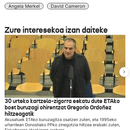
Angela Merkel
David Cameron
Zure interesekoa izan daiteke
30 urteko kartzela-zigorra eskatu dute ETAko
bost buruzagi ohirentzat Gregorio Ordoñez
hiltzeagatik
Akusatuek ETAko buruzagitza osatzen zuten, eta 1995eko
urtarrilean Donostiako PPko zinegotzia hiltzea erabaki zuten,
Fiskaltzaren idazkiaren arabera.