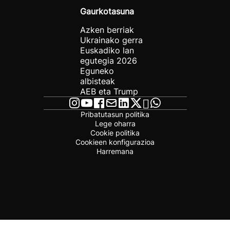
Gaurkotasuna
Azken berriak
Ukrainako gerra
Euskadiko lan
egutegia 2026
Eguneko
albisteak
AEB eta Trump
Pribatutasun politika
Lege oharra
Cookie politika
Cookieen konfigurazioa
Harremana