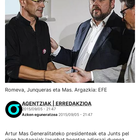
Romeva, Junqueras eta Mas. Argazkia: EFE
AGENTZIAK | ERREDAKZIOA
2015/09/05 - 21:47
Azken eguneratzea
2015/09/05 - 21:47
Artur Mas Generalitateko presidenteak eta Junts pel
siren hautagaiak larunbat honetan adierazi duenez,