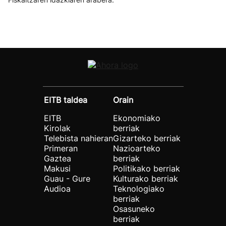
EITB taldea
Orain
EITB
Ekonomiako
Kirolak
berriak
Telebista nahieran
Gizarteko berriak
Primeran
Nazioarteko
Gaztea
berriak
Makusi
Politikako berriak
Guau - Gure
Kulturako berriak
Audioa
Teknologiako
berriak
Osasuneko
berriak