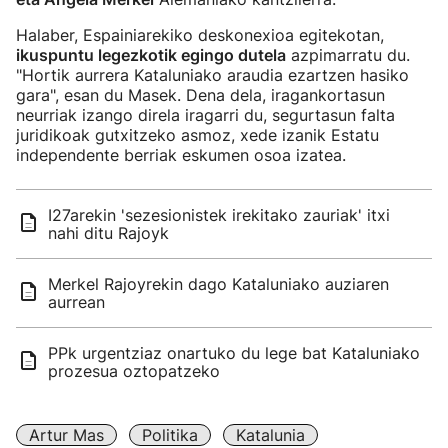
Halaber, Espainiarekiko deskonexioa egitekotan,
ikuspuntu legezkotik egingo dutela
azpimarratu du.
"Hortik aurrera Kataluniako araudia ezartzen hasiko
gara", esan du Masek. Dena dela, iragankortasun
neurriak izango direla iragarri du, segurtasun falta
juridikoak gutxitzeko asmoz, xede izanik Estatu
independente berriak eskumen osoa izatea.
I27arekin 'sezesionistek irekitako zauriak' itxi
nahi ditu Rajoyk
Merkel Rajoyrekin dago Kataluniako auziaren
aurrean
PPk urgentziaz onartuko du lege bat Kataluniako
prozesua oztopatzeko
Artur Mas
Politika
Katalunia