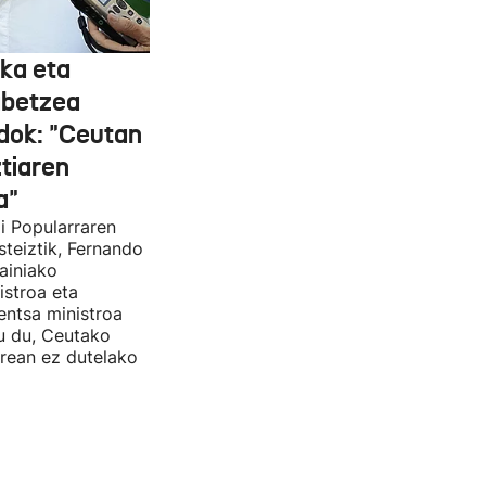
ka eta
abetzea
dok: "Ceutan
tiaren
a"
i Popularraren
steiztik, Fernando
ainiako
stroa eta
entsa ministroa
u du, Ceutako
rrean ez dutelako