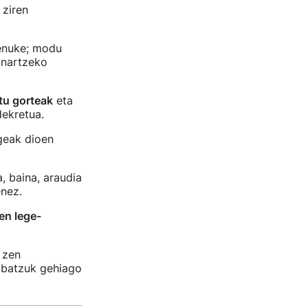
 ziren
enuke; modu
onartzeko
tu gorteak
eta
dekretua.
geak dioen
 baina, araudia
enez.
en lege-
 zen
 batzuk gehiago