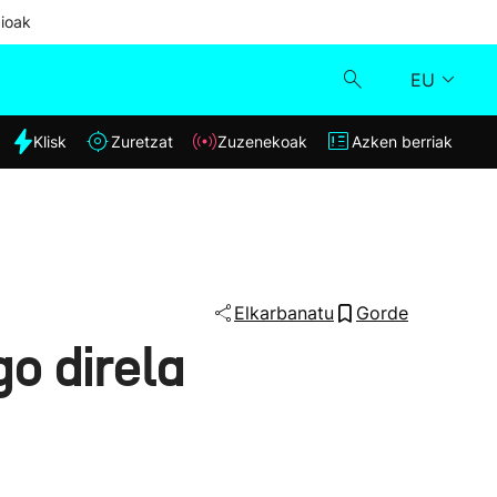
ioak
EU
dia
Klisk
Zuretzat
Zuzenekoak
Azken berriak
Klisk
Zuzenekoak
Zuretzat
Elkarbanatu
Gorde
o direla
Azken berriak