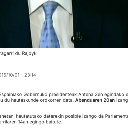
agarri du Rajoyk
015/10/01 - 23:14
Espainiako Gobernuko presidenteak Antena 3en egindako el
tu du hauteskunde orokorren data.
Abenduaren 20an
izango
anetan, hautatutako datarekin posible izango da Parlament
rrilaren 14an egingo baitute.