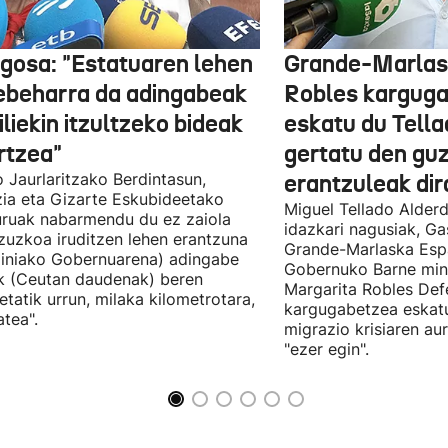
gosa: "Estatuaren lehen
Grande-Marlas
ebeharra da adingabeak
Robles kargug
liekin itzultzeko bideak
eskatu du Tella
rtzea"
gertatu den guz
 Jaurlaritzako Berdintasun,
erantzuleak dir
zia eta Gizarte Eskubideetako
Miguel Tellado Alderd
uruak nabarmendu du ez zaiola
idazkari nagusiak, Ga
zuzkoa iruditzen lehen erantzuna
Grande-Marlaska Esp
iniako Gobernuarena) adingabe
Gobernuko Barne mini
k (Ceutan daudenak) beren
Margarita Robles Def
ietatik urrun, milaka kilometrotara,
kargugabetzea eskat
tea".
migrazio krisiaren au
"ezer egin".