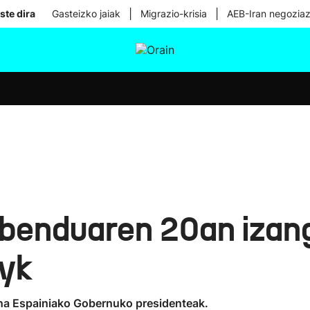
|
|
ste dira
Gasteizko jaiak
Migrazio-krisia
AEB-Iran negoziaz
tura
Ikusmiran
Egural
Osasuna
Teknologia
enduaren 20an izang
oyk
ena Espainiako Gobernuko presidenteak.