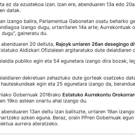
a ez da ezustekoa izan. Izan ere, abenduaren 13a edo 20a
en datak.
an izango balira, Parlamentua Gabonetan osatu beharko g
ndiagoa izango dugu, urtarrilaren 14a arte; Aurrekontuak 
dugu", gaineratu du.
abenduaren 20 deituta,
Rajoyk urriaren 26an desegingo di
tatuko Aldizkari Ofizialean argitaratuko dute deialdiaren 
aldia publiko egin eta 54 egunetara izango dira bozak, le
ialdiaren dekretuan zehaztuko dute gorteak osatzeko data,
, hauteskundeak egin eta 25 egunetara izango da, berandu
iniako Gobernuak 2016rako
Estatuko Aurrekontu Orokorrar
ren 19ko astean onartu ahal izango du.
benduaren 13an deitu izan balituzte, urriaren 19an izango
nartzeko azken eguna. Beraz, orain PPren Gobernuak egun
iektua aurrera ateratzeko.