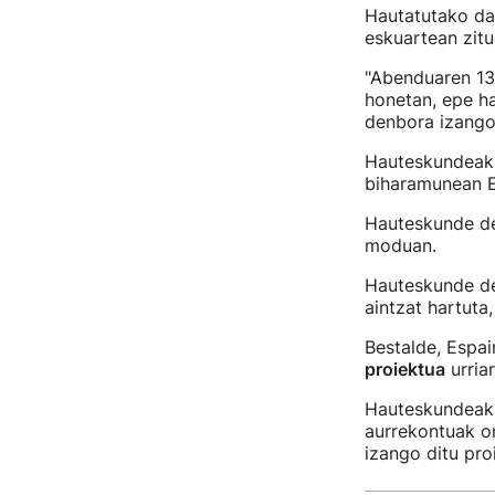
Hautatutako dat
eskuartean zitu
"Abenduaren 13
honetan, epe ha
denbora izango 
Hauteskundeak 
biharamunean Es
Hauteskunde dei
moduan.
Hauteskunde de
aintzat hartuta
Bestalde, Espa
proiektua
urria
Hauteskundeak a
aurrekontuak o
izango ditu pro