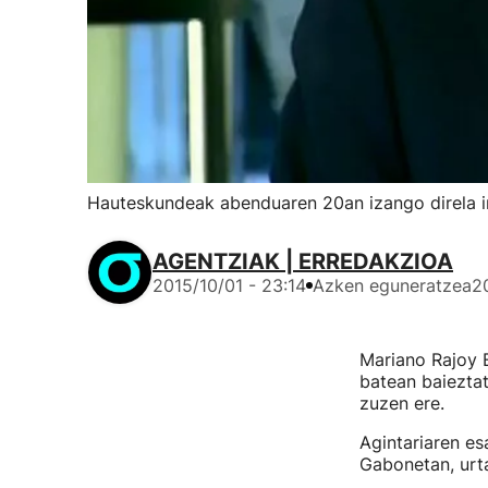
Hauteskundeak abenduaren 20an izango direla ir
AGENTZIAK | ERREDAKZIOA
2015/10/01 - 23:14
Azken eguneratzea
2
Mariano Rajoy 
batean baiezta
zuzen ere.
Agintariaren es
Gabonetan, urta