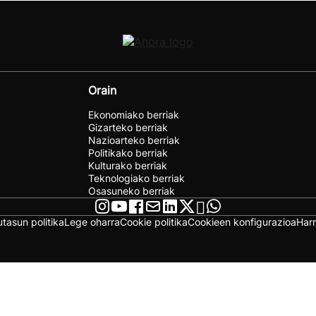
Orain
Ekonomiako berriak
Gizarteko berriak
Nazioarteko berriak
Politikako berriak
Kulturako berriak
Teknologiako berriak
Osasuneko berriak
utasun politika
Lege oharra
Cookie politika
Cookieen konfigurazioa
Har