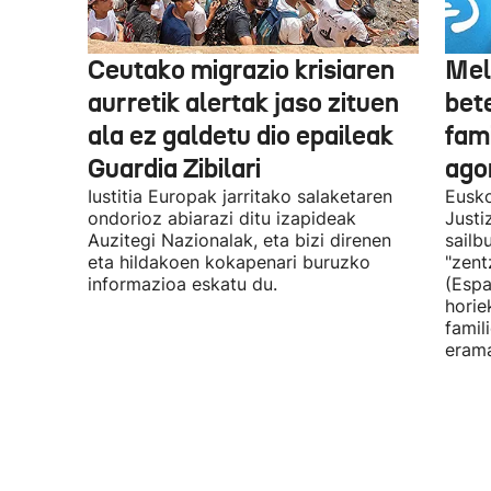
Ceutako migrazio krisiaren
Mel
aurretik alertak jaso zituen
bet
ala ez galdetu dio epaileak
fami
Guardia Zibilari
ago
Iustitia Europak jarritako salaketaren
Eusko
ondorioz abiarazi ditu izapideak
Justi
Auzitegi Nazionalak, eta bizi direnen
sailb
eta hildakoen kokapenari buruzko
"zent
informazioa eskatu du.
(Espa
horie
famil
erama