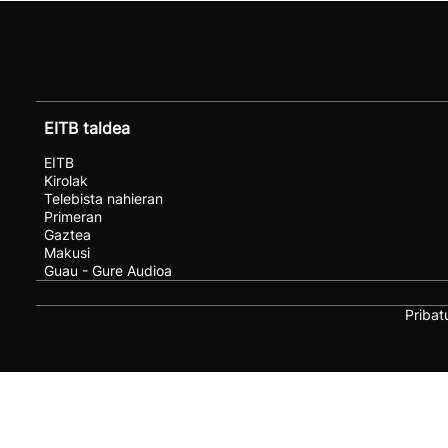
EITB taldea
EITB
Kirolak
Telebista nahieran
Primeran
Gaztea
Makusi
Guau - Gure Audioa
Pribat