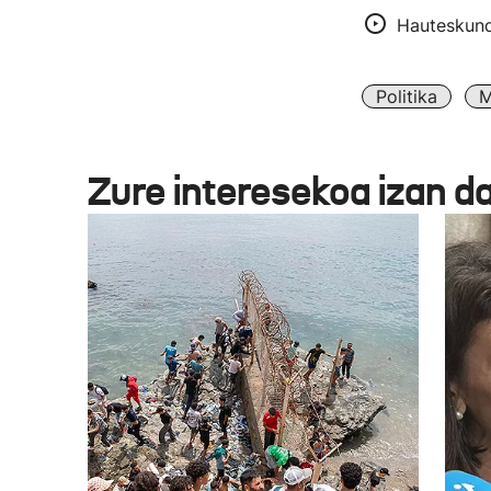
Hauteskund
Politika
M
Zure interesekoa izan d