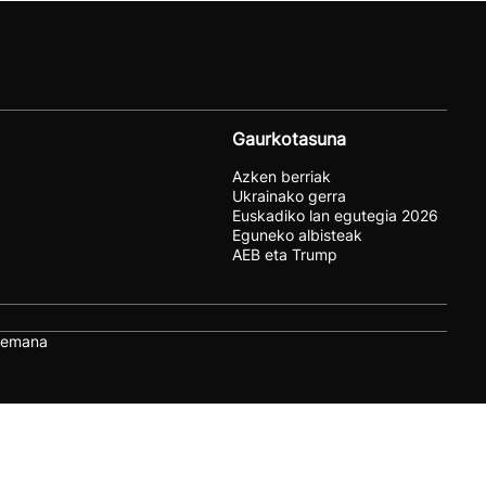
Gaurkotasuna
Azken berriak
Ukrainako gerra
Euskadiko lan egutegia 2026
Eguneko albisteak
AEB eta Trump
remana