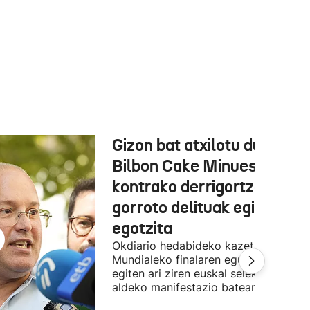
Gizon bat atxilotu dute,
Bilbon Cake Minuesaren
kontrako derrigortze eta
gorroto delituak egitea
egotzita
Okdiario hedabideko kazetaria
Mundialeko finalaren egunean Bilbon
egiten ari ziren euskal selekzioaren
aldeko manifestazio batean zegoen.