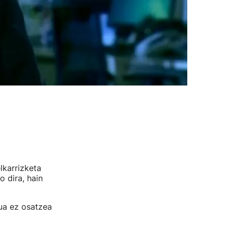
karrizketa
 dira, hain
ua ez osatzea