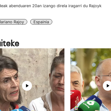
eak abenduaren 20an izango direla iragarri du Rajoyk
ariano Rajoy
Espainia
aiteke