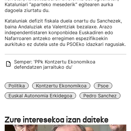
Kataluniari “aparteko mesederik” egitearen aurka
dagoela ziurtatu du.
Kataluniak defizit fiskala duela onartu du Sanchezek,
baina Andaluziak eta Valentziak bezalaxe. Arazo
independentistaren konponbidea Euskadiren edo
Nafarroaren antzeko erregimen espezifikoekin
aurkituko ez dutela uste du PSOEko idazkari nagusiak.
Semper: 'PPk Kontzertu Ekonomikoa
defendatzen jarraituko du'
Politika
Kontzertu Ekonomikoa
Psoe
Euskal Autonomia Erkidegoa
Pedro Sanchez
Zure interesekoa izan daiteke