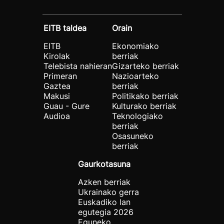
EITB taldea
Orain
EITB
Ekonomiako
Kirolak
berriak
Telebista nahieran
Gizarteko berriak
Primeran
Nazioarteko
Gaztea
berriak
Makusi
Politikako berriak
Guau - Gure
Kulturako berriak
Audioa
Teknologiako
berriak
Osasuneko
berriak
Gaurkotasuna
Azken berriak
Ukrainako gerra
Euskadiko lan
egutegia 2026
Eguneko