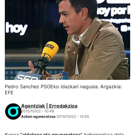
Pedro Sanchez PSOEko idazkari nagusia. Argazkia:
EFE
Agentziak | Erredakzioa
2015/10/02 - 10:49
Azken eguneratzea
2015/10/02 - 10:50
Kupoa
“aldatzea eta eguneratzea”
beharrezkoa dela