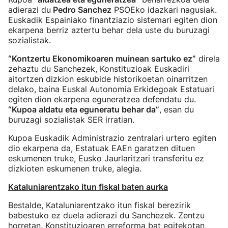
adierazi du
Pedro Sanchez
PSOEko idazkari nagusiak.
Euskadik Espainiako finantziazio sistemari egiten dion
ekarpena berriz aztertu behar dela uste du buruzagi
sozialistak.
“Kontzertu Ekonomikoaren muinean sartuko ez”
direla
zehaztu du Sanchezek, Konstituzioak Euskadiri
aitortzen dizkion eskubide historikoetan oinarritzen
delako, baina Euskal Autonomia Erkidegoak Estatuari
egiten dion ekarpena eguneratzea defendatu du.
“Kupoa aldatu eta eguneratu behar da”
, esan du
buruzagi sozialistak SER irratian.
Kupoa Euskadik Administrazio zentralari urtero egiten
dio ekarpena da, Estatuak EAEn garatzen dituen
eskumenen truke, Eusko Jaurlaritzari transferitu ez
dizkioten eskumenen truke, alegia.
Kataluniarentzako itun fiskal baten aurka
Bestalde, Kataluniarentzako itun fiskal berezirik
babestuko ez duela adierazi du Sanchezek. Zentzu
horretan, Konstituzioaren erreforma bat egitekotan,