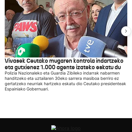
Vivasek Ceutako mugaren kontrola indartzeko
eta gutxienez 1.000 agente izateko eskatu du
Polizia Nazionaleko eta Guardia Zibileko indarrak nabarmen
handitzeko eta uztailaren 30eko sarrera masiboa berriro ez
gertatzeko neurriak hartzeko eskatu dio Ceutako presidenteak
Espainiako Gobernuari.