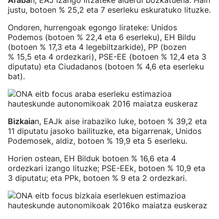
Araba
n, EAJ izango litzateke alderdi bozkatuena. Hain
justu, botoen % 25,2 eta 7 eserleku eskuratuko lituzke.
Ondoren, hurrengoak egongo lirateke: Unidos
Podemos (botoen % 22,4 eta 6 eserleku), EH Bildu
(botoen % 17,3 eta 4 legebiltzarkide), PP (bozen
% 15,5 eta 4 ordezkari), PSE-EE (botoen % 12,4 eta 3
diputatu) eta Ciudadanos (botoen % 4,6 eta eserleku
bat).
Bizkaia
n, EAJk aise irabaziko luke, botoen % 39,2 eta
11 diputatu jasoko bailituzke, eta bigarrenak, Unidos
Podemosek, aldiz, botoen % 19,9 eta 5 eserleku.
Horien ostean, EH Bilduk botoen % 16,6 eta 4
ordezkari izango lituzke; PSE-EEk, botoen % 10,9 eta
3 diputatu; eta PPk, botoen % 9 eta 2 ordezkari.