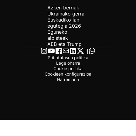
Azken berriak
Ukrainako gerra
Euskadiko lan
egutegia 2026
Eguneko
albisteak
AEB eta Trump
Pribatutasun politika
Lege oharra
Cookie politika
Cookieen konfigurazioa
Harremana