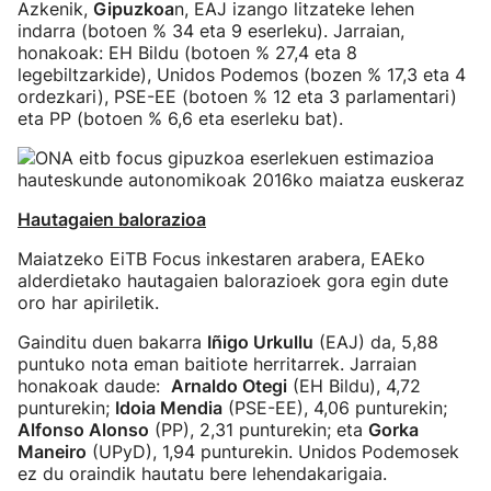
Azkenik,
Gipuzkoa
n, EAJ izango litzateke lehen
indarra (botoen % 34 eta 9 eserleku). Jarraian,
honakoak: EH Bildu (botoen % 27,4 eta 8
legebiltzarkide), Unidos Podemos (bozen % 17,3 eta 4
ordezkari), PSE-EE (botoen % 12 eta 3 parlamentari)
eta PP (botoen % 6,6 eta eserleku bat).
Hautagaien balorazioa
Maiatzeko EiTB Focus inkestaren arabera, EAEko
alderdietako hautagaien balorazioek gora egin dute
oro har apiriletik.
Gainditu duen bakarra
Iñigo Urkullu
(EAJ) da, 5,88
puntuko nota eman baitiote herritarrek. Jarraian
honakoak daude:
Arnaldo Otegi
(EH Bildu), 4,72
punturekin;
Idoia Mendia
(PSE-EE), 4,06 punturekin;
Alfonso Alonso
(PP), 2,31 punturekin; eta
Gorka
Maneiro
(UPyD), 1,94 punturekin. Unidos Podemosek
ez du oraindik hautatu bere lehendakarigaia.