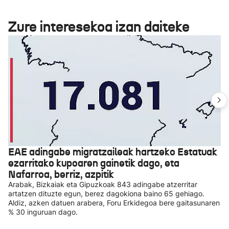
Zure interesekoa izan daiteke
EAE adingabe migratzaileak hartzeko Estatuak
ezarritako kupoaren gainetik dago, eta
Nafarroa, berriz, azpitik
Arabak, Bizkaiak eta Gipuzkoak 843 adingabe atzerritar
artatzen dituzte egun, berez dagokiona baino 65 gehiago.
Aldiz, azken datuen arabera, Foru Erkidegoa bere gaitasunaren
% 30 inguruan dago.