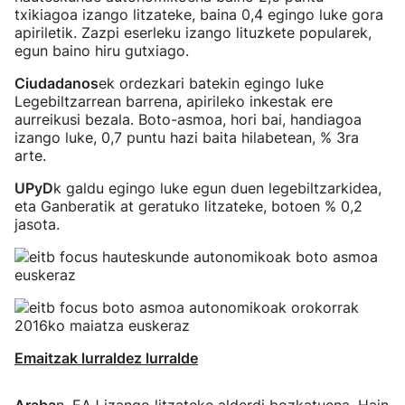
txikiagoa izango litzateke, baina 0,4 egingo luke gora
apiriletik. Zazpi eserleku izango lituzkete popularek,
egun baino hiru gutxiago.
Ciudadanos
ek ordezkari batekin egingo luke
Legebiltzarrean barrena, apirileko inkestak ere
aurreikusi bezala. Boto-asmoa, hori bai, handiagoa
izango luke, 0,7 puntu hazi baita hilabetean, % 3ra
arte.
UPyD
k galdu egingo luke egun duen legebiltzarkidea,
eta Ganberatik at geratuko litzateke, botoen % 0,2
jasota.
Emaitzak lurraldez lurralde