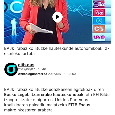
EAJk irabaziko lituzke hauteskunde autonomikoak, 27
eserleku lortuta
eitb.eus
2019/06/07 - 16:46
Azken eguneratzea
2016/05/19 - 23:03
EAJk irabaziko lituzke udazkenean egitekoak diren
Eusko Legebiltzarrerako hauteskundeak
, eta EH Bildu
izango litzateke bigarren, Unidos Podemos
koalizioaren gainetik, maiatzeko
EiTB Focus
makroinkestaren arabera.