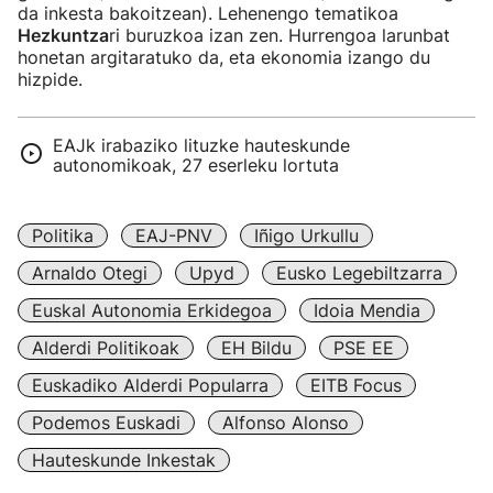
da inkesta bakoitzean). Lehenengo tematikoa
Hezkuntza
ri buruzkoa izan zen. Hurrengoa larunbat
honetan argitaratuko da, eta ekonomia izango du
hizpide.
EAJk irabaziko lituzke hauteskunde
autonomikoak, 27 eserleku lortuta
Politika
EAJ-PNV
Iñigo Urkullu
Arnaldo Otegi
Upyd
Eusko Legebiltzarra
Euskal Autonomia Erkidegoa
Idoia Mendia
Alderdi Politikoak
EH Bildu
PSE EE
Euskadiko Alderdi Popularra
EITB Focus
Podemos Euskadi
Alfonso Alonso
Hauteskunde Inkestak