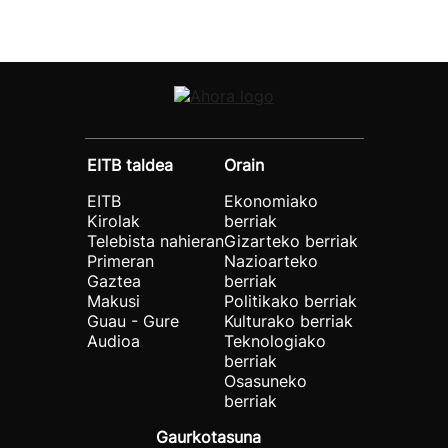
EITB taldea
Orain
EITB
Ekonomiako
Kirolak
berriak
Telebista nahieran
Gizarteko berriak
Primeran
Nazioarteko
Gaztea
berriak
Makusi
Politikako berriak
Guau - Gure
Kulturako berriak
Audioa
Teknologiako
berriak
Osasuneko
berriak
Gaurkotasuna