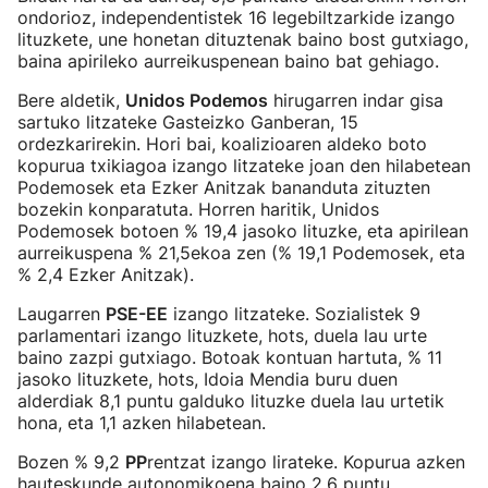
ondorioz, independentistek 16 legebiltzarkide izango
lituzkete, une honetan dituztenak baino bost gutxiago,
baina apirileko aurreikuspenean baino bat gehiago.
Bere aldetik,
Unidos Podemos
hirugarren indar gisa
sartuko litzateke Gasteizko Ganberan, 15
ordezkarirekin. Hori bai, koalizioaren aldeko boto
kopurua txikiagoa izango litzateke joan den hilabetean
Podemosek eta Ezker Anitzak bananduta zituzten
bozekin konparatuta. Horren haritik, Unidos
Podemosek botoen % 19,4 jasoko lituzke, eta apirilean
aurreikuspena % 21,5ekoa zen (% 19,1 Podemosek, eta
% 2,4 Ezker Anitzak).
Laugarren
PSE-EE
izango litzateke. Sozialistek 9
parlamentari izango lituzkete, hots, duela lau urte
baino zazpi gutxiago. Botoak kontuan hartuta, % 11
jasoko lituzkete, hots, Idoia Mendia buru duen
alderdiak 8,1 puntu galduko lituzke duela lau urtetik
hona, eta 1,1 azken hilabetean.
Bozen % 9,2
PP
rentzat izango lirateke. Kopurua azken
hauteskunde autonomikoena baino 2,6 puntu