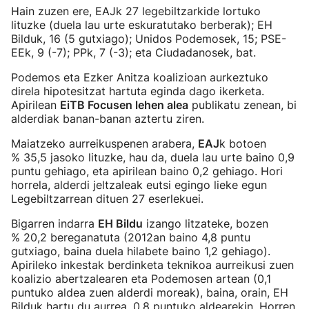
Hain zuzen ere, EAJk 27 legebiltzarkide lortuko
lituzke (duela lau urte eskuratutako berberak); EH
Bilduk, 16 (5 gutxiago); Unidos Podemosek, 15; PSE-
EEk, 9 (-7); PPk, 7 (-3); eta Ciudadanosek, bat.
Podemos eta Ezker Anitza koalizioan aurkeztuko
direla hipotesitzat hartuta eginda dago ikerketa.
Apirilean
EiTB Focusen lehen alea
publikatu zenean, bi
alderdiak banan-banan aztertu ziren.
Maiatzeko aurreikuspenen arabera,
EAJ
k botoen
% 35,5 jasoko lituzke, hau da, duela lau urte baino 0,9
puntu gehiago, eta apirilean baino 0,2 gehiago. Hori
horrela, alderdi jeltzaleak eutsi egingo lieke egun
Legebiltzarrean dituen 27 eserlekuei.
Bigarren indarra
EH Bildu
izango litzateke, bozen
% 20,2 bereganatuta (2012an baino 4,8 puntu
gutxiago, baina duela hilabete baino 1,2 gehiago).
Apirileko inkestak berdinketa teknikoa aurreikusi zuen
koalizio abertzalearen eta Podemosen artean (0,1
puntuko aldea zuen alderdi moreak), baina, orain, EH
Bilduk hartu du aurrea, 0,8 puntuko aldearekin. Horren