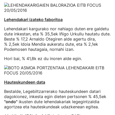
Lehendakari izateko faboritoa
Lehendakari kargurako nor nahiago duten ere galdetu
dute inkestan, eta % 35,5ek Iñigo Urkullu hautatu dute.
Beste % 17,2 Arnaldo Otegiren alde agertu dira,
% 2,5ek Idoia Mendia aukeratu dute, eta % 2,1ek
Podemosen hautagaia, nornahi izan.
Hori bai, % 41,8k ez du inoren alde egin.
Hauteskundeen data
Bestalde, Legebiltzarrerako hauteskundeen datari
dagokionez, inkesta egin dieten pertsonen % 45,5ek
"ondo"
ikusten dute lehendakariak legegintzaldia
agortzea eta hauteskundeak udazkenean egitea.