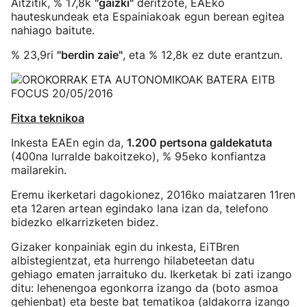
Aitzitik, % 17,8k
"gaizki"
deritzote, EAEko
hauteskundeak eta Espainiakoak egun berean egitea
nahiago baitute.
% 23,9ri
"berdin zaie"
, eta % 12,8k ez dute erantzun.
Fitxa teknikoa
Inkesta EAEn egin da,
1.200 pertsona galdekatuta
(400na lurralde bakoitzeko), % 95eko konfiantza
mailarekin.
Eremu ikerketari dagokionez, 2016ko maiatzaren 11ren
eta 12aren artean egindako lana izan da, telefono
bidezko elkarrizketen bidez.
Gizaker konpainiak egin du inkesta, EiTBren
albistegientzat, eta hurrengo hilabeteetan datu
gehiago ematen jarraituko du. Ikerketak bi zati izango
ditu: lehenengoa egonkorra izango da (boto asmoa
gehienbat) eta beste bat tematikoa (aldakorra izango