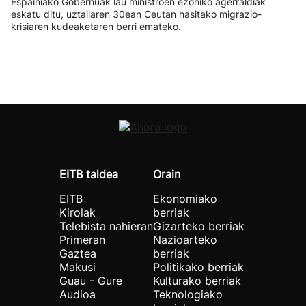
Espainiako Gobernuak lau ministroen ezohiko agerraldiak
eskatu ditu, uztailaren 30ean Ceutan hasitako migrazio-
krisiaren kudeaketaren berri emateko.
EITB taldea
Orain
EITB
Ekonomiako
Kirolak
berriak
Telebista nahieran
Gizarteko berriak
Primeran
Nazioarteko
Gaztea
berriak
Makusi
Politikako berriak
Guau - Gure
Kulturako berriak
Audioa
Teknologiako