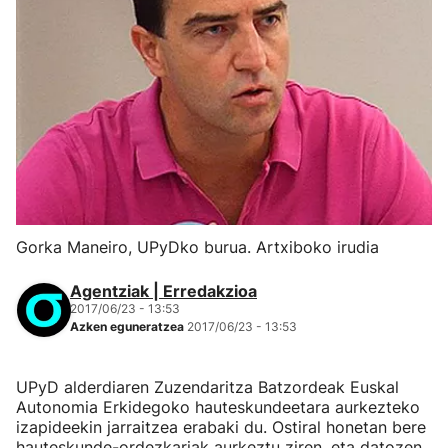
Gorka Maneiro, UPyDko burua. Artxiboko irudia
Agentziak | Erredakzioa
2017/06/23 - 13:53
Azken eguneratzea
2017/06/23 - 13:53
UPyD alderdiaren Zuzendaritza Batzordeak Euskal
Autonomia Erkidegoko hauteskundeetara aurkezteko
izapideekin jarraitzea erabaki du. Ostiral honetan bere
hauteskunde-ordezkariak aurkeztu ziren, eta datozen