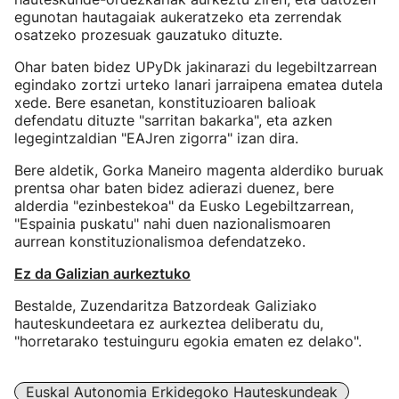
egunotan hautagaiak aukeratzeko eta zerrendak
osatzeko prozesuak gauzatuko dituzte.
Ohar baten bidez UPyDk jakinarazi du legebiltzarrean
egindako zortzi urteko lanari jarraipena ematea dutela
xede. Bere esanetan, konstituzioaren balioak
defendatu dituzte "sarritan bakarka", eta azken
legegintzaldian "EAJren zigorra" izan dira.
Bere aldetik, Gorka Maneiro magenta alderdiko buruak
prentsa ohar baten bidez adierazi duenez, bere
alderdia "ezinbestekoa" da Eusko Legebiltzarrean,
"Espainia puskatu" nahi duen nazionalismoaren
aurrean konstituzionalismoa defendatzeko.
Ez da Galizian aurkeztuko
Bestalde, Zuzendaritza Batzordeak Galiziako
hauteskundeetara ez aurkeztea deliberatu du,
"horretarako testuinguru egokia ematen ez delako".
Euskal Autonomia Erkidegoko Hauteskundeak