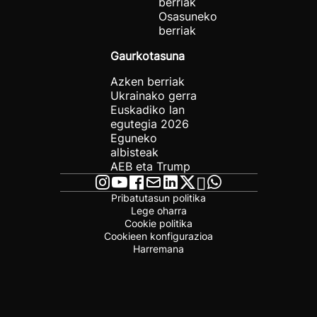
berriak
Osasuneko
berriak
Gaurkotasuna
Azken berriak
Ukrainako gerra
Euskadiko lan
egutegia 2026
Eguneko
albisteak
AEB eta Trump
Pribatutasun politika
Lege oharra
Cookie politika
Cookieen konfigurazioa
Harremana