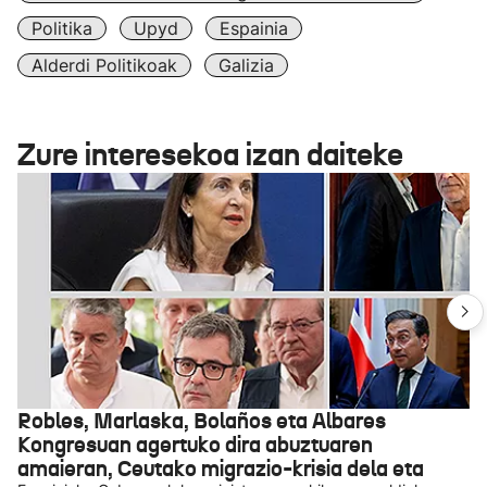
Politika
Upyd
Espainia
Alderdi Politikoak
Galizia
Zure interesekoa izan daiteke
Robles, Marlaska, Bolaños eta Albares
Kongresuan agertuko dira abuztuaren
amaieran, Ceutako migrazio-krisia dela eta