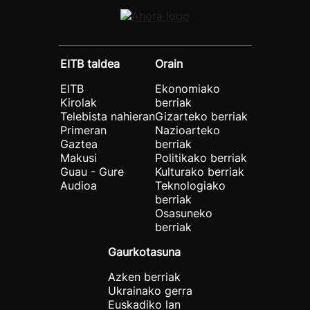
EITB taldea
Orain
EITB
Ekonomiako
Kirolak
berriak
Telebista nahieran
Gizarteko berriak
Primeran
Nazioarteko
Gaztea
berriak
Makusi
Politikako berriak
Guau - Gure
Kulturako berriak
Audioa
Teknologiako
berriak
Osasuneko
berriak
Gaurkotasuna
Azken berriak
Ukrainako gerra
Euskadiko lan