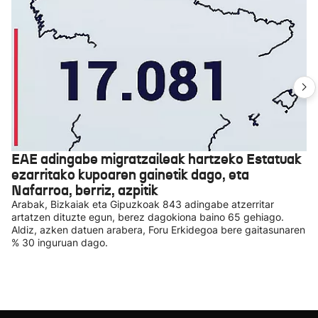
EAE adingabe migratzaileak hartzeko Estatuak
ezarritako kupoaren gainetik dago, eta
Nafarroa, berriz, azpitik
Arabak, Bizkaiak eta Gipuzkoak 843 adingabe atzerritar
artatzen dituzte egun, berez dagokiona baino 65 gehiago.
Aldiz, azken datuen arabera, Foru Erkidegoa bere gaitasunaren
% 30 inguruan dago.