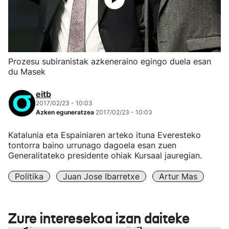
Prozesu subiranistak azkeneraino egingo duela esan
du Masek
eitb
2017/02/23 - 10:03
Azken eguneratzea
2017/02/23 - 10:03
Katalunia eta Espainiaren arteko ituna Everesteko
tontorra baino urrunago dagoela esan zuen
Generalitateko presidente ohiak Kursaal jauregian.
Politika
Juan Jose Ibarretxe
Artur Mas
Zure interesekoa izan daiteke