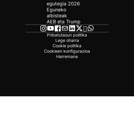
egutegia 2026
Eguneko
albisteak
AEB eta Trump
Pribatutasun politika
Lege oharra
Cookie politika
Cookieen konfigurazioa
Harremana