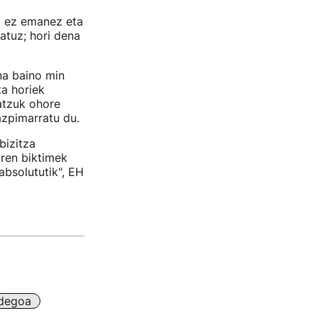
a ez emanez eta
tuz; hori dena
na baino min
ta horiek
atzuk ohore
azpimarratu du.
bizitza
aren biktimek
absolututik", EH
idegoa