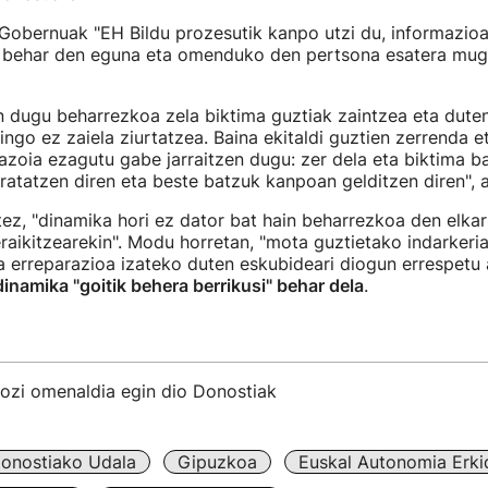
 Gobernuak "EH Bildu prozesutik kanpo utzi du, informazio
 behar den eguna eta omenduko den pertsona esatera muga
n dugu beharrezkoa zela biktima guztiak zaintzea eta dute
ngo ez zaiela ziurtatzea. Baina ekitaldi guztien zerrenda e
azoia ezagutu gabe jarraitzen dugu: zer dela eta biktima b
ratatzen diren eta beste batzuk kanpoan gelditzen diren", 
tez, "dinamika hori ez dator bat hain beharrezkoa den elkar
aikitzearekin". Modu horretan, "mota guztietako indarkeri
eta erreparazioa izateko duten eskubideari diogun errespetu 
dinamika "goitik behera berrikusi" behar dela
.
ozi omenaldia egin dio Donostiak
onostiako Udala
Gipuzkoa
Euskal Autonomia Erk