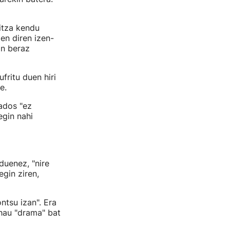
itza kendu
en diren izen-
an beraz
fritu duen hiri
re.
 ados "ez
egin nahi
duenez, "nire
gin ziren,
ntsu izan". Era
 hau "drama" bat