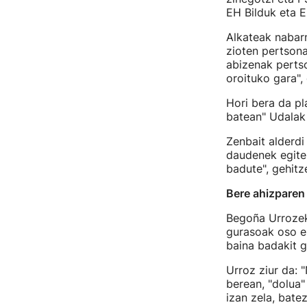
EH Bilduk eta E
Alkateak nabar
zioten pertsona
abizenak perts
oroituko gara", 
Hori bera da pl
batean" Udalak 
Zenbait alderdi
daudenek egiten
badute", gehitz
Bere ahizparen
Begoña Urrozek,
gurasoak oso es
baina badakit go
Urroz ziur da: 
berean, "dolua"
izan zela, batez