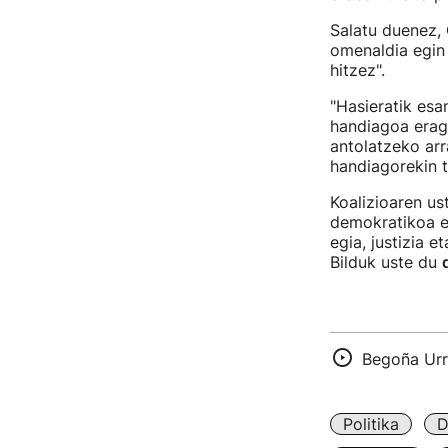
Salatu duenez,
omenaldia egin
hitzez".
"Hasieratik esa
handiagoa eragi
antolatzeko arr
handiagorekin t
Koalizioaren us
demokratikoa er
egia, justizia 
Bilduk uste du
Begoña Urr
Politika
D