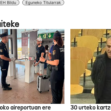
EH Bildu
Eguneko Titularrak
aiteke
boko aireportuan ere
30 urteko kartz