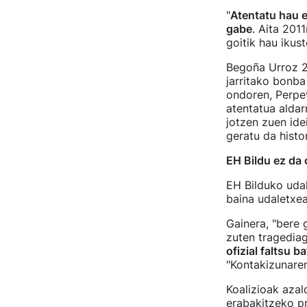
"
Atentatu hau e
gabe
. Aita 201
goitik hau ikus
Begoña Urroz 22
jarritako bonba
ondoren, Perpet
atentatua aldar
jotzen zuen ide
geratu da histor
EH Bildu ez da
EH Bilduko udal
baina udaletxea
Gainera, "bere 
zuten tragediaga
ofizial faltsu 
"Kontakizunaren 
Koalizioak azal
erabakitzeko p