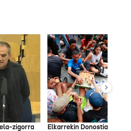
ela-zigorra
Elkarrekin Donostia afari