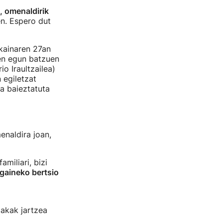
, omenaldirik
en. Espero dut
kainaren 27an
zen egun batzuen
o Iraultzailea)
 egiletzat
za baieztatuta
enaldira joan,
miliari, bizi
 gaineko bertsio
lakak jartzea