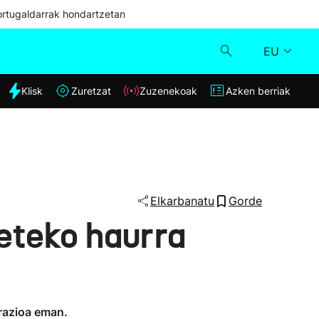
ortugaldarrak hondartzetan
EU
dia
Klisk
Zuretzat
Zuzenekoak
Azken berriak
Klisk
Zuzenekoak
Zuretzat
Elkarbanatu
Gorde
eteko haurra
Azken berriak
arazioa eman.