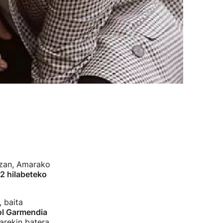
azan, Amarako
22 hilabeteko
, baita
ol Garmendia
rekin batera.