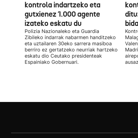
kontrola indartzeko eta
kont
gutxienez 1.000 agente
ditu
izateko eskatu du
bida
Polizia Nazionaleko eta Guardia
Kontr
Zibileko indarrak nabarmen handitzeko
Malag
eta uztailaren 30eko sarrera masiboa
Valen
berriro ez gertatzeko neurriak hartzeko
Madri
eskatu dio Ceutako presidenteak
airep
Espainiako Gobernuari.
ausaz