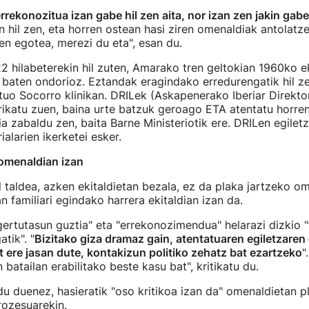
rrekonozitua izan gabe hil zen aita, nor izan zen jakin gabe
1n hil zen, eta horren ostean hasi ziren omenaldiak antolatz
ten egotea, merezi du eta", esan du.
 hilabeterekin hil zuten, Amarako tren geltokian 1960ko e
 baten ondorioz. Eztandak eragindako erredurengatik hil 
uo Socorro klinikan. DRILek (Askapenerako Iberiar Direktori
rikatu zuen, baina urte batzuk geroago ETA atentatu horren
ia zabaldu zen, baita Barne Ministeriotik ere. DRILen egilet
ialarien ikerketei esker.
 omenaldian izan
 taldea, azken ekitaldietan bezala, ez da plaka jartzeko om
n familiari egindako harrera ekitaldian izan da.
gertutasun guztia" eta "errekonozimendua" helarazi dizkio "fa
tik". "
Bizitako giza dramaz gain, atentatuaren egiletzaren
bat ere jasan dute, kontakizun politiko zehatz bat ezartzeko
".
batailan erabilitako beste kasu bat", kritikatu du.
du duenez, hasieratik "oso kritikoa izan da" omenaldietan p
rozesuarekin.