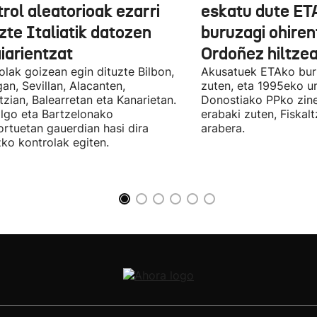
rol aleatorioak ezarri
eskatu dute ET
zte Italiatik datozen
buruzagi ohiren
iarientzat
Ordoñez hiltzea
olak goizean egin dituzte Bilbon,
Akusatuek ETAko bur
an, Sevillan, Alacanten,
zuten, eta 1995eko ur
tzian, Balearretan eta Kanarietan.
Donostiako PPko zine
lgo eta Bartzelonako
erabaki zuten, Fiskal
ortuetan gauerdian hasi dira
arabera.
ko kontrolak egiten.