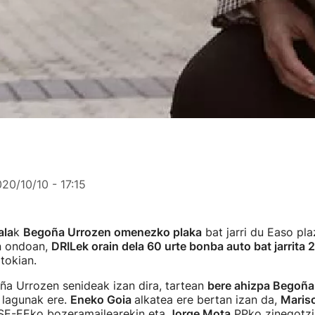
20/10/10 - 17:15
ala
k
Begoña Urrozen omenezko plaka
bat jarri du Easo pl
en ondoan,
DRILek orain dela 60 urte bonba auto bat jarrita 
tokian.
ña Urrozen senideak izan dira, tartean
bere ahizpa Begoña
 lagunak ere.
Eneko Goia
alkatea ere bertan izan da,
Maris
PSE-EEko bozeramailearekin eta
Jorge Mota
PPko zinegotzia