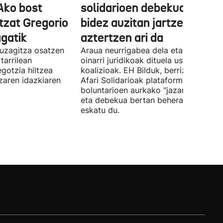
Ako bost
solidarioen debekua helegi
tzat Gregorio
bidez auzitan jartzea
gatik
aztertzen ari da
uzagitza osatzen
Araua neurrigabea dela eta zalantza
tarrilean
oinarri juridikoak dituela uste du
gotzia hiltzea
koalizioak. EH Bilduk, berriz, Kaleko
tzaren idazkiaren
Afari Solidarioak plataformako
boluntarioen aurkako "jazarpena" sal
eta debekua bertan behera uzteko
eskatu du.