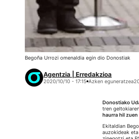
Begoña Urrozi omenaldia egin dio Donostiak
Agentzia | Erredakzioa
2020/10/10 - 17:15
Azken eguneratzea
20
Donostiako Ud
tren geltokiar
haurra hil zuen
Ekitaldian Bego
auzokideak eta
zinegotzi eta 