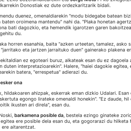
lkarrekin Donostiak ez dute ordezkaritzarik bidali.
mendu duenez, omenaldiarekin "modu bidegabe batean biz
 baten oroimena mantendu" nahi da. "Plaka honetan agertz
ona bati dagozkio, eta hemendik igarotzen garen bakoitze
gehitu du.
aka horren esanahia, baita "azken urteetan, tamalez, asko su
"jarritako eta jartzen jarraituko duen" gainerako plakena e
 ekitaldian ez egoteari buruz, alkateak esan du ez dagoela
 duten interpretazioarekin". Halere, "haiei dagokie egitea, 
earekin batera, "errespetua" adierazi du.
 esker ona
 hildakoaren ahizpak, eskerrak eman dizkio Udalari. Esan 
kertuta egongo lirateke omenaldi honekin". "Ez daude, hil e
itik ikusten ari direla", esan du.
"Noski,
barkamena posible da
, bestela ezingo ginateke zorio
 egitea ere posible dela esan du, eta gogorarazi du hilketa
 ere aitarentzat.