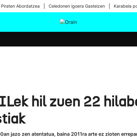
|
|
 Piraten Abordatzea
Celedonen igoera Gasteizen
Karabela p
tura
Ikusmiran
Egural
Osasuna
Teknologia
Lek hil zuen 22 hilab
tiak
0an jazo zen atentatua, baina 2011ra arte ez zioten errep