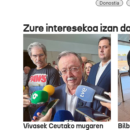
Donostia
Zure interesekoa izan d
Vivasek Ceutako mugaren
Bil