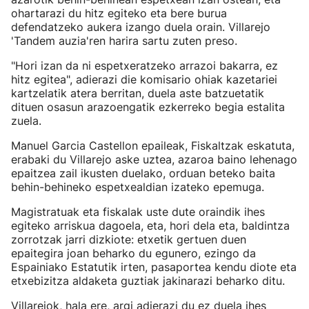
ohartarazi du hitz egiteko eta bere burua
defendatzeko aukera izango duela orain. Villarejo
'Tandem auzia'ren harira sartu zuten preso.
"Hori izan da ni espetxeratzeko arrazoi bakarra, ez
hitz egitea", adierazi die komisario ohiak kazetariei
kartzelatik atera berritan, duela aste batzuetatik
dituen osasun arazoengatik ezkerreko begia estalita
zuela.
Manuel Garcia Castellon epaileak, Fiskaltzak eskatuta,
erabaki du Villarejo aske uztea, azaroa baino lehenago
epaitzea zail ikusten duelako, orduan beteko baita
behin-behineko espetxealdian izateko epemuga.
Magistratuak eta fiskalak uste dute oraindik ihes
egiteko arriskua dagoela, eta, hori dela eta, baldintza
zorrotzak jarri dizkiote: etxetik gertuen duen
epaitegira joan beharko du egunero, ezingo da
Espainiako Estatutik irten, pasaportea kendu diote eta
etxebizitza aldaketa guztiak jakinarazi beharko ditu.
Villarejok, hala ere, argi adierazi du ez duela ihes