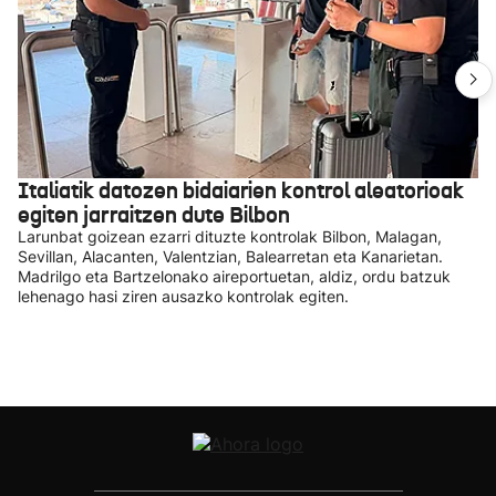
Italiatik datozen bidaiarien kontrol aleatorioak
egiten jarraitzen dute Bilbon
Larunbat goizean ezarri dituzte kontrolak Bilbon, Malagan,
Sevillan, Alacanten, Valentzian, Balearretan eta Kanarietan.
Madrilgo eta Bartzelonako aireportuetan, aldiz, ordu batzuk
lehenago hasi ziren ausazko kontrolak egiten.