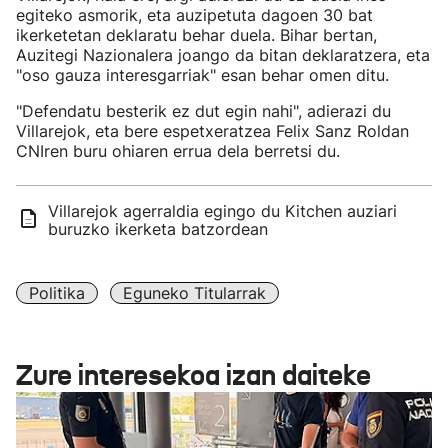
egiteko asmorik, eta auzipetuta dagoen 30 bat
ikerketetan deklaratu behar duela. Bihar bertan,
Auzitegi Nazionalera joango da bitan deklaratzera, eta
"oso gauza interesgarriak" esan behar omen ditu.
"Defendatu besterik ez dut egin nahi", adierazi du
Villarejok, eta bere espetxeratzea Felix Sanz Roldan
CNIren buru ohiaren errua dela berretsi du.
Villarejok agerraldia egingo du Kitchen auziari
buruzko ikerketa batzordean
Politika
Eguneko Titularrak
Zure interesekoa izan daiteke