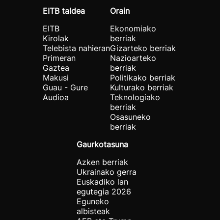
EITB taldea
Orain
EITB
Ekonomiako
Kirolak
berriak
Telebista nahieran
Gizarteko berriak
Primeran
Nazioarteko
Gaztea
berriak
Makusi
Politikako berriak
Guau - Gure
Kulturako berriak
Audioa
Teknologiako
berriak
Osasuneko
berriak
Gaurkotasuna
Azken berriak
Ukrainako gerra
Euskadiko lan
egutegia 2026
Eguneko
albisteak