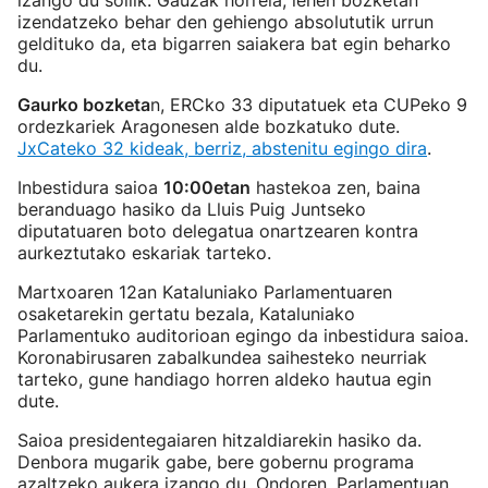
izango du soilik. Gauzak horrela, lehen bozketan
izendatzeko behar den gehiengo absolututik urrun
geldituko da, eta bigarren saiakera bat egin beharko
du.
Gaurko bozketa
n, ERCko 33 diputatuek eta CUPeko 9
ordezkariek Aragonesen alde bozkatuko dute.
JxCateko 32 kideak, berriz, abstenitu egingo dira
.
Inbestidura saioa
10:00etan
hastekoa zen, baina
beranduago hasiko da Lluis Puig Juntseko
diputatuaren boto delegatua onartzearen kontra
aurkeztutako eskariak tarteko.
Martxoaren 12an Kataluniako Parlamentuaren
osaketarekin gertatu bezala, Kataluniako
Parlamentuko auditorioan egingo da inbestidura saioa.
Koronabirusaren zabalkundea saihesteko neurriak
tarteko, gune handiago horren aldeko hautua egin
dute.
Saioa presidentegaiaren hitzaldiarekin hasiko da.
Denbora mugarik gabe, bere gobernu programa
azaltzeko aukera izango du. Ondoren, Parlamentuan