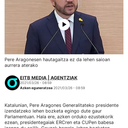
Pere Aragonesen hautagaitza ez da lehen saioan
aurrera aterako
EITB MEDIA | AGENTZIAK
2021/03/26 - 08:59
Azken eguneratzea
2021/03/26 - 08:59
Katalunian, Pere Aragones Generalitateko presidente
izendatzeko lehen bozketa egingo dute gaur
Parlamentuan. Hala ere, azken orduko ezustekorik
ezean, presidentegaiak ERCren eta CUPen babesa