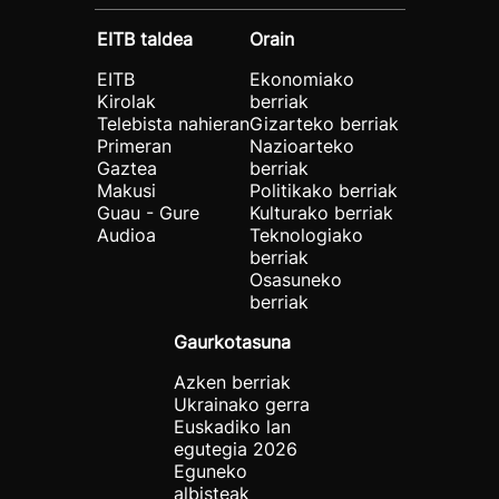
EITB taldea
Orain
EITB
Ekonomiako
Kirolak
berriak
Telebista nahieran
Gizarteko berriak
Primeran
Nazioarteko
Gaztea
berriak
Makusi
Politikako berriak
Guau - Gure
Kulturako berriak
Audioa
Teknologiako
berriak
Osasuneko
berriak
Gaurkotasuna
Azken berriak
Ukrainako gerra
Euskadiko lan
egutegia 2026
Eguneko
albisteak