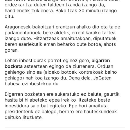
ordezkaritza duten taldeen txanda izango da,
handienetik txikienera. Bakoitzak 30 minutu izango
ditu.
Aragonesek bakoitzari erantzun ahalko dio eta talde
parlamentarioek, bere aldetik, erreplikarako tartea
izango dute. Hitzartzeak amaitutakoan, diputatuek
beren eserlekutik eman beharko dute botoa, ahots
goran.
Lehen inbestidurak porrot eginez gero,
bigarren
bozketa
asteartean egingo da ziurrenera. Orduan
gehiengo sinplea (aldeko botoak kontrakoak baino
gehiago) nahikoa izango du. Dena dela, JxCaten
babesa ezinbestekoa du.
Bigarren bozketan ere aukeratuko ez balute, gaurtik
hasita bi hilabeteko epea irekiko litzateke beste
inbestidura saio bat egiteko. Epe hori amaituta
presidenterik ez balego, berriro ere hauteskundeak
deituko lituzkete.