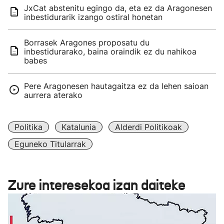
JxCat abstenitu egingo da, eta ez da Aragonesen
inbestidurarik izango ostiral honetan
Borrasek Aragones proposatu du
inbestidurarako, baina oraindik ez du nahikoa
babes
Pere Aragonesen hautagaitza ez da lehen saioan
aurrera aterako
Politika
Katalunia
Alderdi Politikoak
Eguneko Titularrak
Zure interesekoa izan daiteke