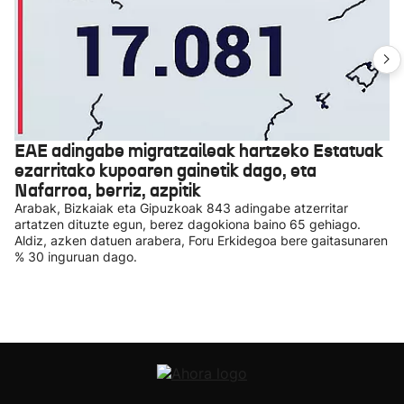
EAE adingabe migratzaileak hartzeko Estatuak
ezarritako kupoaren gainetik dago, eta
Nafarroa, berriz, azpitik
Arabak, Bizkaiak eta Gipuzkoak 843 adingabe atzerritar
artatzen dituzte egun, berez dagokiona baino 65 gehiago.
Aldiz, azken datuen arabera, Foru Erkidegoa bere gaitasunaren
% 30 inguruan dago.