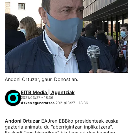
Andoni Ortuzar, gaur, Donostian.
EITB Media | Agentziak
2021/03/27 - 18:36
Azken eguneratzea
2021/03/27 - 18:36
Andoni Ortuzar
EAJren EBBko presidenteak euskal
gazteria animatu du "aberrigintzan inplikatzera",
Euskadi "une historikoa" bizitzen ari den honetan