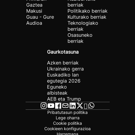
Gaztea
berriak
Makusi
Politikako berriak
Guau - Gure
Kulturako berriak
Audioa
Teknologiako
berriak
Osasuneko
berriak
Gaurkotasuna
Azken berriak
Ukrainako gerra
Euskadiko lan
egutegia 2026
Eguneko
albisteak
AEB eta Trump
Pribatutasun politika
Lege oharra
Cookie politika
Cookieen konfigurazioa
Harremana