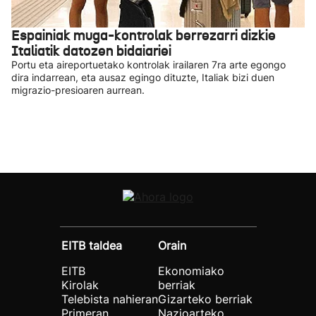
Espainiak muga-kontrolak berrezarri dizkie
Italiatik datozen bidaiariei
Portu eta aireportuetako kontrolak irailaren 7ra arte egongo
dira indarrean, eta ausaz egingo dituzte, Italiak bizi duen
migrazio-presioaren aurrean.
EITB taldea
Orain
EITB
Ekonomiako
Kirolak
berriak
Telebista nahieran
Gizarteko berriak
Primeran
Nazioarteko