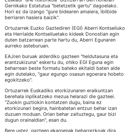
Gernikako Estatutua "betetzetik gertu" dagoelako.
Hori ez da izango "gure bidearen amaiera, ibilbide
berriaren hasiera baizik".
Ortuzarrek Euzko Gaztediren (EGI) Aberri Kontseiluko
eta Herrialde Kontseiluetako kideek Donostian egin
duten batzarrean parte hartu du, Aberri Egunaren
aurreko asteburuan.
EAJren buruak alderdiko gazteen "heldutasuna eta
erantzukizuna" eskertu du, ohiko EGI Eguna egin
beharrean beste formatu bateko ekitaldi baten alde
egin dutelako, "gaur egungo osasun egoerara hobeto
egokitzeko".
Ortuzarrek Euskadiko etorkizunaren eraikuntzan
berehala inplikatzeko mezua helarazi die gazteei.
"Zuokin guztiokin kontatzen dugu, baina ez
etorkizunari begira, hainbatetan entzun behar izan
duzuen moduan. Orian behar zaituztegu, gaur bizi
dugun orainaldian", esan du.
Bere ustez, gazteen ekarpenak beharrezkoak dira