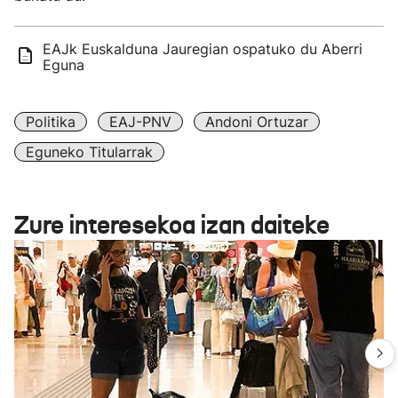
EAJk Euskalduna Jauregian ospatuko du Aberri
Eguna
Politika
EAJ-PNV
Andoni Ortuzar
Eguneko Titularrak
Zure interesekoa izan daiteke