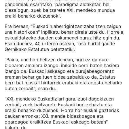
pandemiak ekarritako "paradigma aldaketari hel
diezaiogun, zuek baitzarete XXI. mendeko mundua
eraiki beharko duzuenok".
Era berean, "Euskadin aberrigintzan zabaltzen zaigun
une historikoan" inplikatu behar direla uste du. Horrela,
eskualdatzeke dauden eskumenei buruz hitz egin du.
Esan duenez, 40 urteren ostean, "oso hurbil gaude
Gernikako Estatutua betetzetik".
"Baina, une hori heltzen denean, hori ez da gure
bidearen amaiera izango, ibilbide berri baten hasiera
izango da. Euskadi askeago eta burujabeagorantz
eraman behar gaituen bidea zabalduko da. Estatus
berri bat, euskal hiritarrek erabaki eta adostu beharko
duten zerbait", esan du.
"XXI. mendeko Euskadiz ari gara, zuoi dagokizuen
zerbait, zuek baitzarete Euskadi hori zehaztu eta
eraiki beharko duzuenok. Horra hor euskal gazteriak
daukan erronka: XXI. mende bidezkoagoa eta
oparoagoa eraikitzea Euskadi askeago batean",
bukatu du.