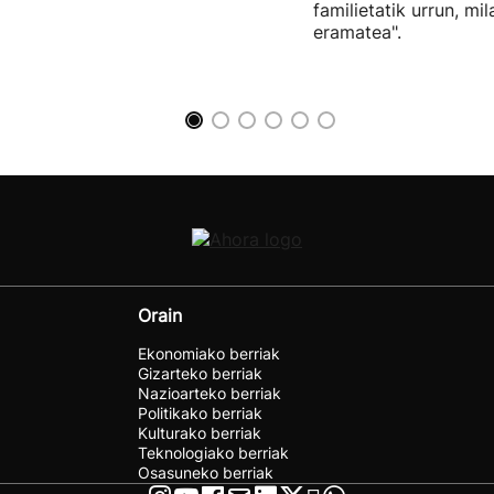
familietatik urrun, mi
eramatea".
Orain
Ekonomiako berriak
Gizarteko berriak
Nazioarteko berriak
Politikako berriak
Kulturako berriak
Teknologiako berriak
Osasuneko berriak