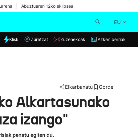
|
urrena
Abuztuaren 12ko eklipsea
EU
dia
Klisk
Zuretzat
Zuzenekoak
Azken berriak
Klisk
Zuzenekoak
Zuretzat
Elkarbanatu
Gorde
sko Alkartasunako
Azken berriak
aza izango"
isiak penatu egiten du.