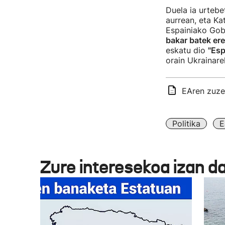
Duela ia urtebe
aurrean, eta Ka
Espainiako Gobe
bakar batek ere
eskatu dio
"Esp
orain Ukrainare
EAren zuze
Politika
E
Zure interesekoa izan d