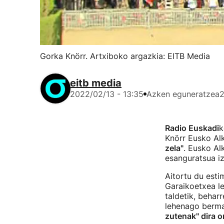
Gorka Knörr. Artxiboko argazkia: EITB Media
eitb media
2022/02/13 - 13:35
Azken eguneratzea
2
Radio Euskadi
k
Knörr Eusko Alk
zela"
. Eusko Al
esanguratsua iza
Aitortu du esti
Garaikoetxea le
taldetik, behar
lehenago bermat
zutenak" dira o