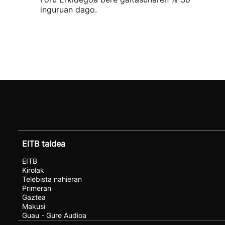
inguruan dago.
EITB taldea
EITB
Kirolak
Telebista nahieran
Primeran
Gaztea
Makusi
Guau - Gure Audioa