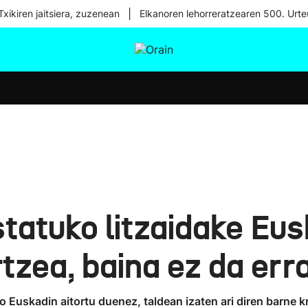
|
xikiren jaitsiera, zuzenean
Elkanoren lehorreratzearen 500. Urte
tura
Ikusmiran
Egural
Osasuna
Teknologia
statuko litzaidake Eu
rtzea, baina ez da err
 Euskadin aitortu duenez, taldean izaten ari diren barne kr