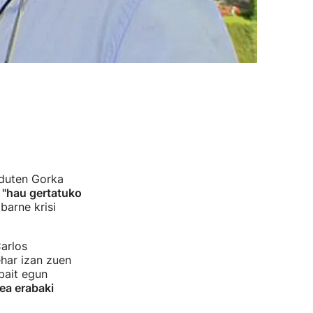
 duten Gorka
 "hau gertatuko
barne krisi
Carlos
ehar izan zuen
bait egun
ea erabaki