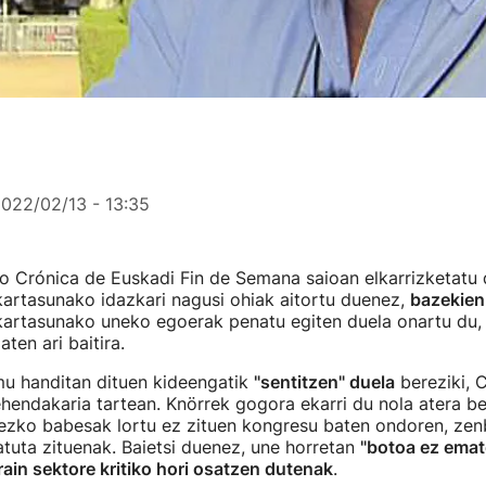
022/02/13 - 13:35
o Crónica de Euskadi Fin de Semana saioan elkarrizketatu
artasunako idazkari nagusi ohiak aitortu duenez,
bazekien
kartasunako uneko egoerak penatu egiten duela onartu du, 
ten ari baitira.
mu handitan dituen kideengatik
"sentitzen" duela
bereziki, 
hendakaria tartean. Knörrek gogora ekarri du nola atera b
rezko babesak lortu ez zituen kongresu baten ondoren, zen
uta zituenak. Baietsi duenez, une horretan
"botoa ez emat
rain sektore kritiko hori osatzen dutenak
.