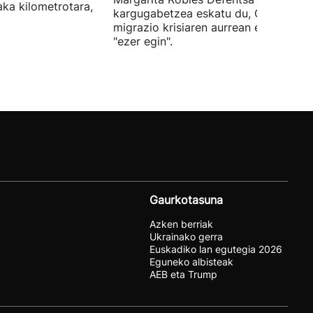
laka kilometrotara,
kargugabetzea eskatu du, Ceutako
migrazio krisiaren aurrean ez dutelak
"ezer egin".
Gaurkotasuna
Azken berriak
Ukrainako gerra
Euskadiko lan egutegia 2026
Eguneko albisteak
AEB eta Trump