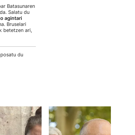
par Batasunaren
da. Salatu du
o agintari
a. Bruselari
 betetzen ari,
oposatu du