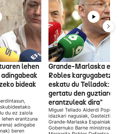
tuaren lehen
Grande-Marlaska eta
 adingabeak
Robles kargugabetzea
tzeko bideak
eskatu du Telladok: "Ceuta
gertatu den guztiaren
erdintasun,
erantzuleak dira"
 Eskubideetako
Miguel Tellado Alderdi Popularraren
u du ez zaiola
idazkari nagusiak, Gasteiztik, Fernan
n lehen erantzuna
Grande-Marlaska Espainiako
arena) adingabe
Gobernuko Barne ministroa eta
nak) beren
Margarita Robles Defentsa ministroa