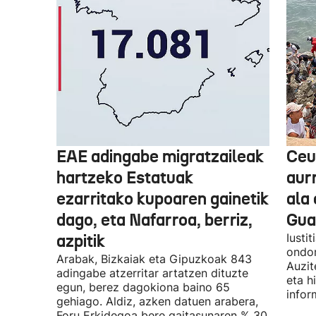
EAE adingabe migratzaileak
Ceu
hartzeko Estatuak
aurr
ezarritako kupoaren gainetik
ala 
dago, eta Nafarroa, berriz,
Guar
azpitik
Iusti
ondor
Arabak, Bizkaiak eta Gipuzkoak 843
Auzit
adingabe atzerritar artatzen dituzte
eta h
egun, berez dagokiona baino 65
infor
gehiago. Aldiz, azken datuen arabera,
Foru Erkidegoa bere gaitasunaren % 30