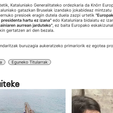
tetik, Kataluniako Generalitateko ordezkaria da Knörr Euro
taluniako gatazkan Bruselak izandako jokabideaz mintzatu 
rnuko presioek eragin dutela duela zazpi urtetik
"Europak
 presidenta hartu ez izana"
edo Kataluniara bidaiatu ez izan
ainiaren aurrean jarduteko"
, ez baita Europako eskakizunak
kin gertatzen ari den bezala.
ndaritzak buruzagia aukeratzeko primariorik ez egotea pr
a
Eguneko Titularrak
aiteke