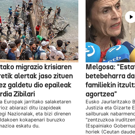
tako migrazio krisiaren
Melgosa: "Esta
etik alertak jaso zituen
betebeharra da
ez galdetu dio epaileak
familiekin itzul
dia Zibilari
agortzea"
tia Europak jarritako salaketaren
Eusko Jaurlaritzako B
ioz abiarazi ditu izapideak
Justizia eta Gizarte
egi Nazionalak, eta bizi direnen
sailburuak nabarmend
ildakoen kokapenari buruzko
"zentzuzkoa iruditze
mazioa eskatu du.
(Espainiako Gobernu
horiek (Ceutan daude