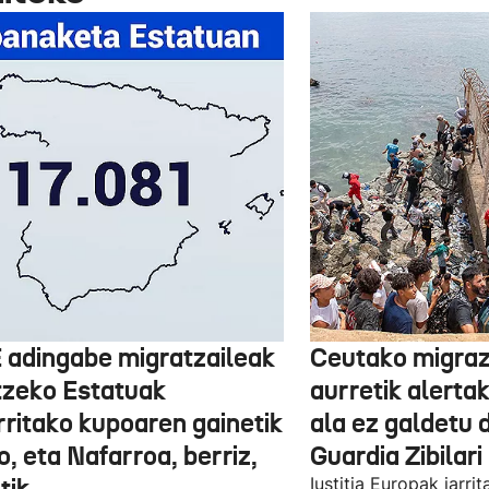
 adingabe migratzaileak
Ceutako migrazi
tzeko Estatuak
aurretik alertak
rritako kupoaren gainetik
ala ez galdetu 
, eta Nafarroa, berriz,
Guardia Zibilari
Iustitia Europak jarri