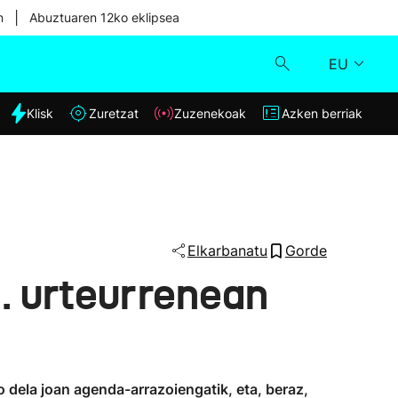
|
n
Abuztuaren 12ko eklipsea
EU
dia
Klisk
Zuretzat
Zuzenekoak
Azken berriak
Klisk
Zuzenekoak
Zuretzat
Elkarbanatu
Gorde
. urteurrenean
Azken berriak
o dela joan agenda-arrazoiengatik, eta, beraz,