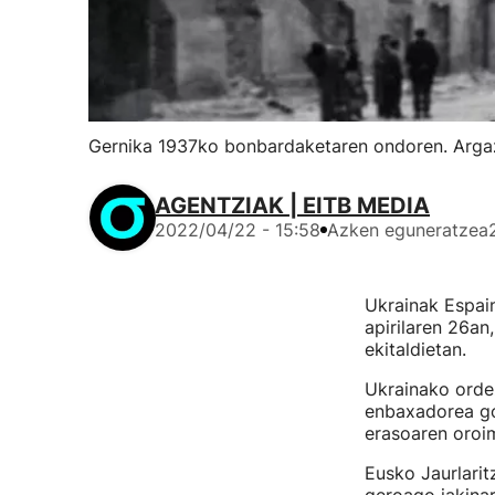
Gernika 1937ko bonbardaketaren ondoren. Arga
AGENTZIAK | EITB MEDIA
2022/04/22 - 15:58
Azken eguneratzea
Ukrainak Espai
apirilaren 26an
ekitaldietan.
Ukrainako ordez
enbaxadorea gon
erasoaren oroim
Eusko Jaurlarit