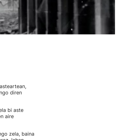
asteartean,
ngo diren
la bi aste
n aire
ngo zela, baina