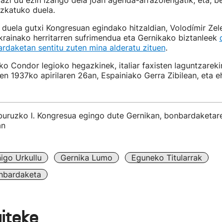
azi du ezin izango dela joan agenda-arrazoiengatik, eta, be
zkatuko duela.
 duela gutxi Kongresuan egindako hitzaldian, Volodímir Zel
krainako herritarren sufrimendua eta Gernikako biztanleek
rdaketan sentitu zuten mina alderatu zituen
.
 Condor legioko hegazkinek, italiar faxisten laguntzareki
n 1937ko apirilaren 26an, Espainiako Gerra Zibilean, eta eh
buruzko I. Kongresua egingo dute Gernikan, bonbardaketar
an
ñigo Urkullu
Gernika Lumo
Eguneko Titularrak
nbardaketa
aiteke