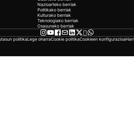
Nazioarteko berriak
Politikako berriak
Kulturako berriak
Teknologiako berriak
Osasuneko berriak
utasun politika
Lege oharra
Cookie politika
Cookieen konfigurazioa
Har