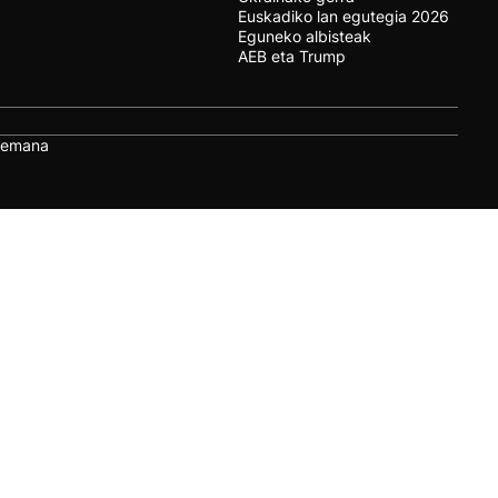
Euskadiko lan egutegia 2026
Eguneko albisteak
AEB eta Trump
remana