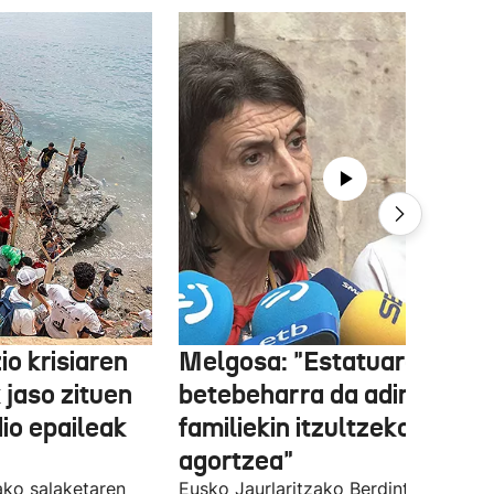
o krisiaren
Melgosa: "Estatuaren lehe
 jaso zituen
betebeharra da adingabea
dio epaileak
familiekin itzultzeko bideak
agortzea"
tako salaketaren
Eusko Jaurlaritzako Berdintasun,