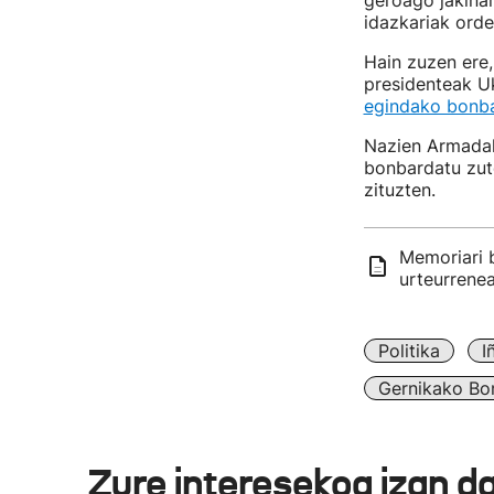
geroago jakinar
idazkariak orde
Hain zuzen ere,
presidenteak U
egindako bonba
Nazien Armadako
bonbardatu zute
zituzten.
Memoriari 
urteurrene
Politika
I
Gernikako Bo
Zure interesekoa izan d