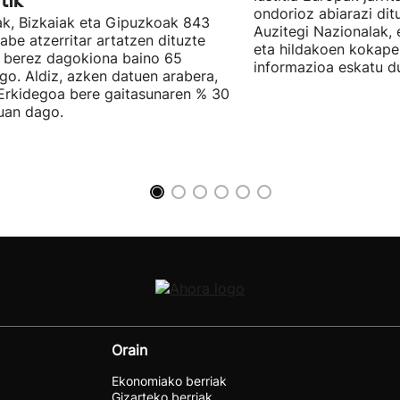
tik
ondorioz abiarazi dit
k, Bizkaiak eta Gipuzkoak 843
Auzitegi Nazionalak, 
abe atzerritar artatzen dituzte
eta hildakoen kokape
 berez dagokiona baino 65
informazioa eskatu d
go. Aldiz, azken datuen arabera,
Erkidegoa bere gaitasunaren % 30
uan dago.
Orain
Ekonomiako berriak
Gizarteko berriak