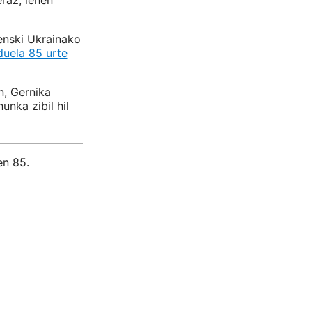
raz, lehen
enski Ukrainako
duela 85 urte
n, Gernika
unka zibil hil
en 85.