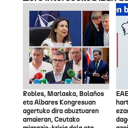
Robles, Marlaska, Bolaños
EAE
eta Albares Kongresuan
har
agertuko dira abuztuaren
eza
amaieran, Ceutako
dago