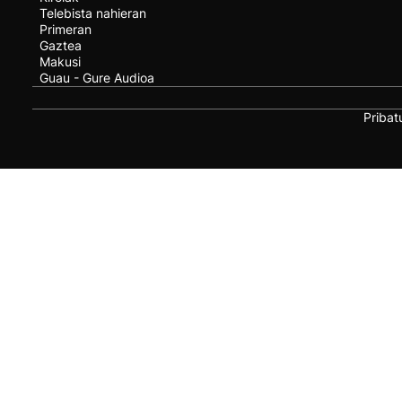
Telebista nahieran
Primeran
Gaztea
Makusi
Guau - Gure Audioa
Pribat