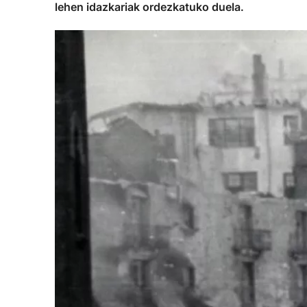
lehen idazkariak ordezkatuko duela.