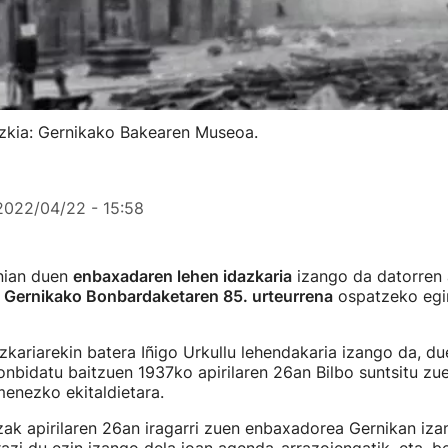
zkia: Gernikako Bakearen Museoa.
2022/04/22 - 15:58
nian duen
enbaxadaren lehen idazkaria
izango da datorren 
,
Gernikako Bonbardaketaren 85. urteurrena
ospatzeko egi
kariarekin batera Iñigo Urkullu lehendakaria izango da, due
bidatu baitzuen 1937ko apirilaren 26an Bilbo suntsitu zue
enezko ekitaldietara.
zak apirilaren 26an iragarri zuen enbaxadorea Gernikan iza