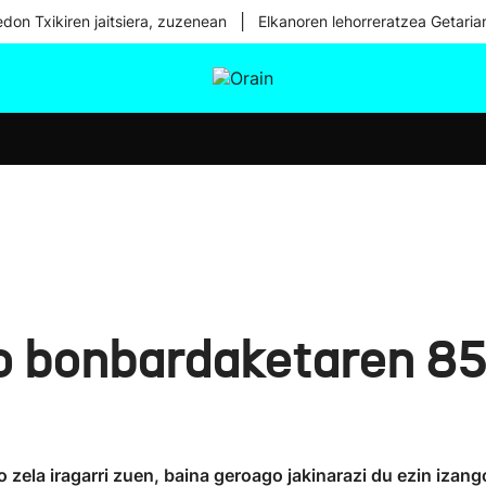
|
don Txikiren jaitsiera, zuzenean
Elkanoren lehorreratzea Getaria
tura
Ikusmiran
Egural
Osasuna
Teknologia
o bonbardaketaren 85
zela iragarri zuen, baina geroago jakinarazi du ezin izang