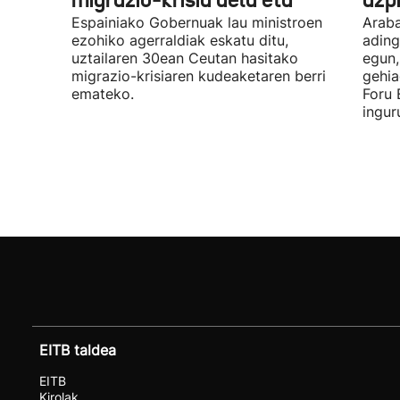
migrazio-krisia dela eta
azpi
Espainiako Gobernuak lau ministroen
Araba
ezohiko agerraldiak eskatu ditu,
ading
uztailaren 30ean Ceutan hasitako
egun,
migrazio-krisiaren kudeaketaren berri
gehia
emateko.
Foru 
ingur
EITB taldea
EITB
Kirolak