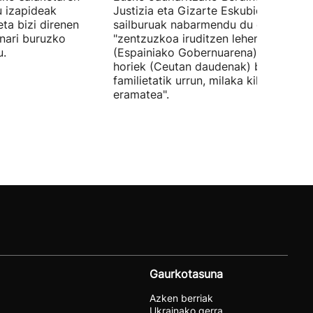
u izapideak
Justizia eta Gizarte Eskubideetako
eta bizi direnen
sailburuak nabarmendu du ez zaiola
nari buruzko
"zentzuzkoa iruditzen lehen erantzun
u.
(Espainiako Gobernuarena) adingabe
horiek (Ceutan daudenak) beren
familietatik urrun, milaka kilometrotar
eramatea".
Gaurkotasuna
Azken berriak
Ukrainako gerra