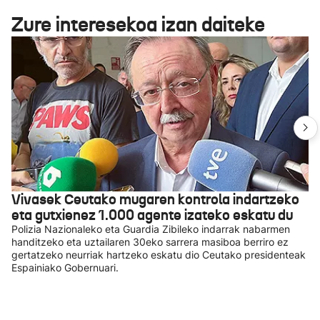
Zure interesekoa izan daiteke
Vivasek Ceutako mugaren kontrola indartzeko
eta gutxienez 1.000 agente izateko eskatu du
Polizia Nazionaleko eta Guardia Zibileko indarrak nabarmen
handitzeko eta uztailaren 30eko sarrera masiboa berriro ez
gertatzeko neurriak hartzeko eskatu dio Ceutako presidenteak
Espainiako Gobernuari.