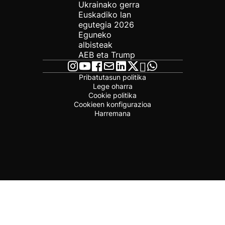
Ukrainako gerra
Euskadiko lan
egutegia 2026
Eguneko
albisteak
AEB eta Trump
Pribatutasun politika
Lege oharra
Cookie politika
Cookieen konfigurazioa
Harremana