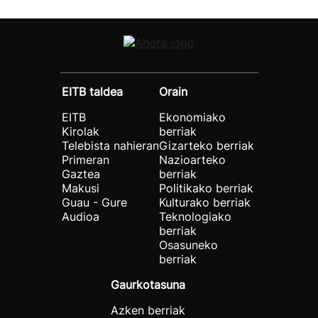
EITB taldea
Orain
EITB
Ekonomiako
Kirolak
berriak
Telebista nahieran
Gizarteko berriak
Primeran
Nazioarteko
Gaztea
berriak
Makusi
Politikako berriak
Guau - Gure
Kulturako berriak
Audioa
Teknologiako
berriak
Osasuneko
berriak
Gaurkotasuna
Azken berriak