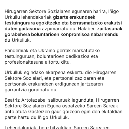
Hirugarren Sektore Sozialaren egunaren harira, Iñigo
Urkullu lehendakariak
gizarte erakundeek
testuingurura egokitzeko eta berrasmatzeko erakutsi
duten gaitasuna
azpimarratu du. Halaber,
zailtasunak
gorabehera boluntarioen konpromisoa nabarmendu
du
Urkulluk.
Pandemiak eta Ukraino gerrak markatutako
testuinguruan, boluntarioen dedikazioa eta
profesionaltasuna aitortu ditu.
Urkulluk egindako ekarpena eskertu dio Hirugarren
Sektore Sozialari, eta pertsonalizazioaren eta
pertsonak erakundeen erdigunean jartzearen
garrantzia goraipatu du.
Beatriz Artolazabal sailburuak lagunduta, Hirugarren
Sektore Sozialaren Eguna ospatzeko Sareen Sareak
antolatuta Gasteizen gaur goizean egin den ekitaldian
parte hartu du Iñigo Urkulluk.
Lehendakariak, bere hitzaldian, Sareen Sarearen