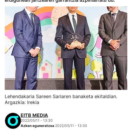
erdigunean jartzearen garrantzia azpimarratu du.
Lehendakaria Sareen Sariaren banaketa ekitaldian.
Argazkia: Irekia
EITB MEDIA
2022/05/11 - 13:30
Azken eguneratzea
2022/05/11 - 13:30