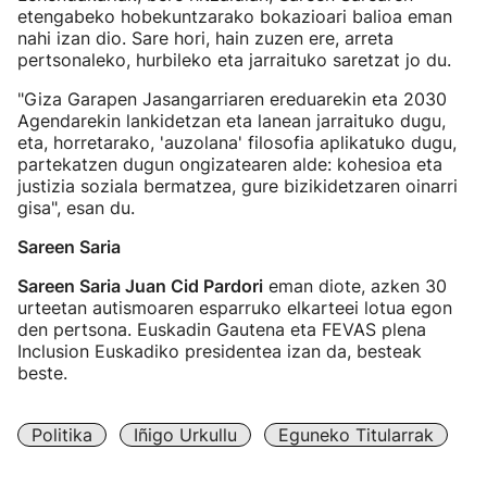
etengabeko hobekuntzarako bokazioari balioa eman
nahi izan dio. Sare hori, hain zuzen ere, arreta
pertsonaleko, hurbileko eta jarraituko saretzat jo du.
"Giza Garapen Jasangarriaren ereduarekin eta 2030
Agendarekin lankidetzan eta lanean jarraituko dugu,
eta, horretarako, 'auzolana' filosofia aplikatuko dugu,
partekatzen dugun ongizatearen alde: kohesioa eta
justizia soziala bermatzea, gure bizikidetzaren oinarri
gisa", esan du.
Sareen Saria
Sareen Saria Juan Cid Pardori
eman diote, azken 30
urteetan autismoaren esparruko elkarteei lotua egon
den pertsona. Euskadin Gautena eta FEVAS plena
Inclusion Euskadiko presidentea izan da, besteak
beste.
Politika
Iñigo Urkullu
Eguneko Titularrak