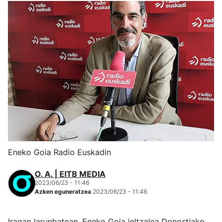
Eneko Goia Radio Euskadin
O. A. | EITB MEDIA
2023/06/23 - 11:46
Azken eguneratzea
2023/06/23 - 11:46
Iragan larunbatean, Eneko Goia jeltzalea Donostiako