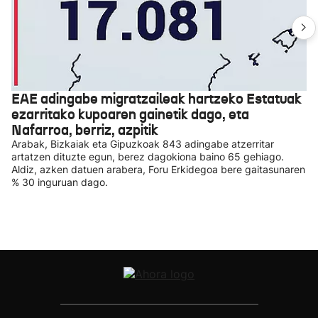
EAE adingabe migratzaileak hartzeko Estatuak
ezarritako kupoaren gainetik dago, eta
Nafarroa, berriz, azpitik
Arabak, Bizkaiak eta Gipuzkoak 843 adingabe atzerritar
artatzen dituzte egun, berez dagokiona baino 65 gehiago.
Aldiz, azken datuen arabera, Foru Erkidegoa bere gaitasunaren
% 30 inguruan dago.