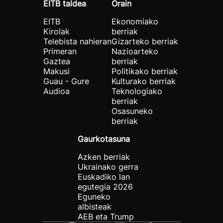
EITB taldea
Orain
EITB
Ekonomiako
Kirolak
berriak
Telebista nahieran
Gizarteko berriak
Primeran
Nazioarteko
Gaztea
berriak
Makusi
Politikako berriak
Guau - Gure
Kulturako berriak
Audioa
Teknologiako
berriak
Osasuneko
berriak
Gaurkotasuna
Azken berriak
Ukrainako gerra
Euskadiko lan
egutegia 2026
Eguneko
albisteak
AEB eta Trump