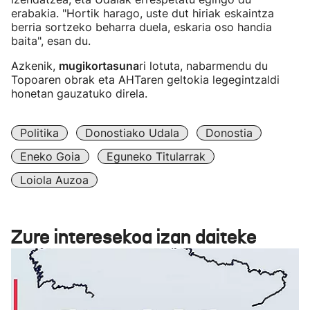
erabakia. "Hortik harago, uste dut hiriak eskaintza
berria sortzeko beharra duela, eskaria oso handia
baita", esan du.
Azkenik,
mugikortasuna
ri lotuta, nabarmendu du
Topoaren obrak eta AHTaren geltokia legegintzaldi
honetan gauzatuko direla.
Politika
Donostiako Udala
Donostia
Eneko Goia
Eguneko Titularrak
Loiola Auzoa
Zure interesekoa izan daiteke