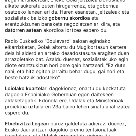
alkate aukeratu zuten hirugarrenez, eta gobernua
osatzeko lanean ari da. Haren esanetan, jeltzaleak eta
sozialistak balizko
gobernu akordioa
eta
erantzukizunen banaketa negoziatzen ari dira, eta
datorren astean
akordioa lortzea espero du.
Radio Euskadiko "Boulevard" saioan egindako
elkarrizketan, Goiak aitortu du Mugikortasun kartera
dela bi alderdien arteko desadostasuna eragiten duen
arrazoietako bat. Azaldu duenez, sozialistek uko egin
diote erantzukizun hori bere gain hartzeari: "Ez dute
nahi, eta hitz egiten jarraitu behar dugu, gai hori eta
beste batzuk adosteko".
Loiolako kuartela
ri dagokionez, onartu du kezkatuta
dagoela Espainiako Gobernuan egon daitekeen
aldaketagatik. Edonola ere, Udalak eta Ministerioak
proiektua uztailaren 23a baino lehen sinatu ahal izatea
espero du.
Etxebizitza Legea
ri buruz galdetuta adierazi duenez,
Eusko Jaurlaritzari dagokio eremu tentsionatuak
izendatzea, eta Udalak errespetatu egingo du