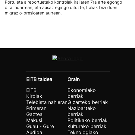
Portu eta aireportuetako kontrolak irailaren 7ra arte egongo
dira indarrean, eta ausaz egingo dituzte, Italiak bizi duen
migrazio-presioaren aurrean.
EITB taldea
Orain
EITB
Ekonomiako
Kirolak
berriak
Telebista nahieran
Gizarteko berriak
Primeran
Nazioarteko
Gaztea
berriak
Makusi
Politikako berriak
Guau - Gure
Kulturako berriak
Audioa
Teknologiako