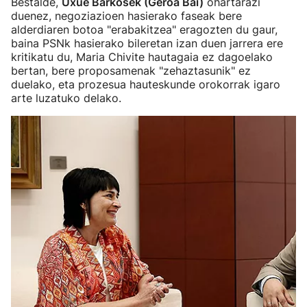
Bestalde,
Uxue Barkosek (Geroa Bai)
ohartarazi
duenez, negoziazioen hasierako faseak bere
alderdiaren botoa "erabakitzea" eragozten du gaur,
baina PSNk hasierako bileretan izan duen jarrera ere
kritikatu du, Maria Chivite hautagaia ez dagoelako
bertan, bere proposamenak "zehaztasunik" ez
duelako, eta prozesua hauteskunde orokorrak igaro
arte luzatuko delako.