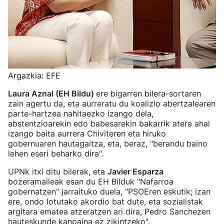
Argazkia: EFE
Laura Aznal (EH Bildu)
ere bigarren bilera-sortaren
zain agertu da, eta aurreratu du koalizio abertzalearen
parte-hartzea nahitaezko izango dela,
abstentzioarekin edo babesarekin bakarrik atera ahal
izango baita aurrera Chiviteren eta hiruko
gobernuaren hautagaitza, eta, beraz, "berandu baino
lehen eseri beharko dira".
UPNk itxi ditu bilerak, eta
Javier Esparza
bozeramaileak esan du EH Bilduk "Nafarroa
gobernatzen" jarraituko duela, "PSOEren eskutik; izan
ere, ondo lotutako akordio bat dute, eta sozialistak
argitara ematea atzeratzen ari dira, Pedro Sanchezen
hauteskunde kanpaina ez zikintzeko".