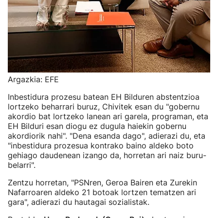
Argazkia: EFE
Inbestidura prozesu batean EH Bilduren abstentzioa
lortzeko beharrari buruz, Chivitek esan du "gobernu
akordio bat lortzeko lanean ari garela, programan, eta
EH Bilduri esan diogu ez dugula haiekin gobernu
akordiorik nahi". "Dena esanda dago", adierazi du, eta
"inbestidura prozesua kontrako baino aldeko boto
gehiago daudenean izango da, horretan ari naiz buru-
belarri".
Zentzu horretan, "PSNren, Geroa Bairen eta Zurekin
Nafarroaren aldeko 21 botoak lortzen tematzen ari
gara", adierazi du hautagai sozialistak.