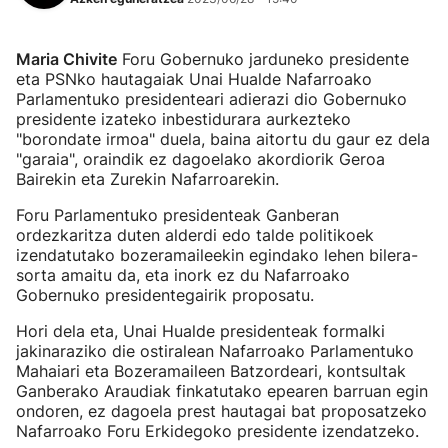
Maria Chivite
Foru Gobernuko jarduneko presidente
eta PSNko hautagaiak Unai Hualde Nafarroako
Parlamentuko presidenteari adierazi dio Gobernuko
presidente izateko inbestidurara aurkezteko
"borondate irmoa" duela, baina aitortu du gaur ez dela
"garaia", oraindik ez dagoelako akordiorik Geroa
Bairekin eta Zurekin Nafarroarekin.
Foru Parlamentuko presidenteak Ganberan
ordezkaritza duten alderdi edo talde politikoek
izendatutako bozeramaileekin egindako lehen bilera-
sorta amaitu da, eta inork ez du Nafarroako
Gobernuko presidentegairik proposatu.
Hori dela eta, Unai Hualde presidenteak formalki
jakinaraziko die ostiralean Nafarroako Parlamentuko
Mahaiari eta Bozeramaileen Batzordeari, kontsultak
Ganberako Araudiak finkatutako epearen barruan egin
ondoren, ez dagoela prest hautagai bat proposatzeko
Nafarroako Foru Erkidegoko presidente izendatzeko.