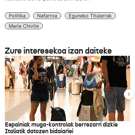
Politika
Nafarroa
Eguneko Titularrak
María Chivite
Zure interesekoa izan daiteke
Espainiak muga-kontrolak berrezarri dizkie
Italiatik datozen bidaiariei