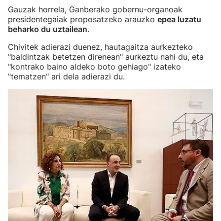
Gauzak horrela, Ganberako gobernu-organoak
presidentegaiak proposatzeko arauzko
epea luzatu
beharko du uztailean
.
Chivitek adierazi duenez, hautagaitza aurkezteko
"baldintzak betetzen direnean" aurkeztu nahi du, eta
"kontrako baino aldeko boto gehiago" izateko
"tematzen" ari dela adierazi du.