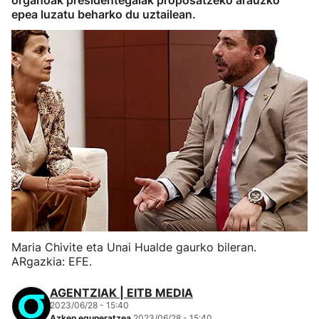
organoak presidentegaiak proposatzeko arauzko
epea luzatu beharko du uztailean.
Maria Chivite eta Unai Hualde gaurko bileran.
ARgazkia: EFE.
AGENTZIAK | EITB MEDIA
2023/06/28 - 15:40
Azken eguneratzea
2023/06/28 - 15:40