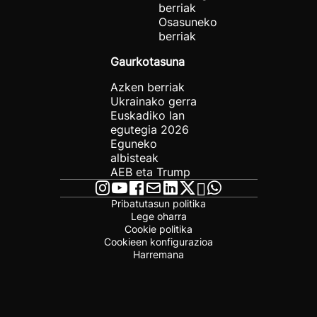
berriak
Osasuneko
berriak
Gaurkotasuna
Azken berriak
Ukrainako gerra
Euskadiko lan
egutegia 2026
Eguneko
albisteak
AEB eta Trump
Pribatutasun politika
Lege oharra
Cookie politika
Cookieen konfigurazioa
Harremana