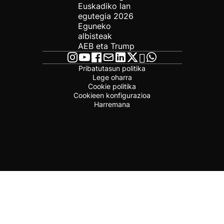
Euskadiko lan
egutegia 2026
Eguneko
albisteak
AEB eta Trump
Pribatutasun politika
Lege oharra
Cookie politika
Cookieen konfigurazioa
Harremana