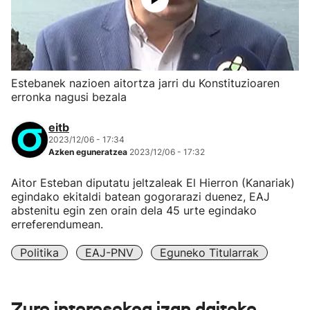
Estebanek nazioen aitortza jarri du Konstituzioaren
erronka nagusi bezala
eitb
2023/12/06 - 17:34
Azken eguneratzea
2023/12/06 - 17:32
Aitor Esteban diputatu jeltzaleak El Hierron (Kanariak)
egindako ekitaldi batean gogorarazi duenez, EAJ
abstenitu egin zen orain dela 45 urte egindako
erreferendumean.
Politika
EAJ-PNV
Eguneko Titularrak
Zure interesekoa izan daiteke