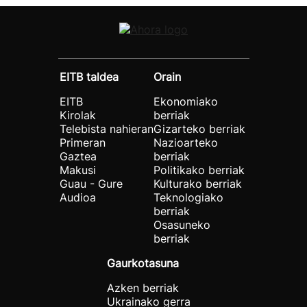
EITB taldea
Orain
EITB
Ekonomiako
Kirolak
berriak
Telebista nahieran
Gizarteko berriak
Primeran
Nazioarteko
Gaztea
berriak
Makusi
Politikako berriak
Guau - Gure
Kulturako berriak
Audioa
Teknologiako
berriak
Osasuneko
berriak
Gaurkotasuna
Azken berriak
Ukrainako gerra