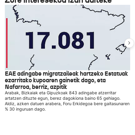
EAE adingabe migratzaileak hartzeko Estatuak
ezarritako kupoaren gainetik dago, eta
Nafarroa, berriz, azpitik
Arabak, Bizkaiak eta Gipuzkoak 843 adingabe atzerritar
artatzen dituzte egun, berez dagokiona baino 65 gehiago.
Aldiz, azken datuen arabera, Foru Erkidegoa bere gaitasunaren
% 30 inguruan dago.