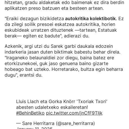
hitzetan, gradu aldaketak edo baimenak ez dira berdin
aplikatzen preso batzuen eta besteen artean.
"Eraiki dezagun bizikidetza
autokritika kolektibotik
. Ez
da zilegi soilik presoei eskatzea autokritika, horien
eskubideak urratzen dituztenek —tartean, Estatuak
berak— egiten ez badute", adierazi du.
Azkenik, argi utzi du Sarek garbi daukala edozein
indarkeria jasan duten biktimak babestu behar direla.
"Iraganeko belaunaldiei zor diegu, baina batez ere
etorkizunekoei, guk jaso genuena baino gizarte
hobeago bat uzteko. Horretarako, bultza egin beharra
dugu", erantsi du.
Lluis Llach eta Gorka Knörr 'Txoriak Txori'
abesten udaletxeko eskaileretan!
#BehinBetiko
pic.twitter.com/jnCfF9TIjk
— Sare Herritarra (@sare_herritarra)