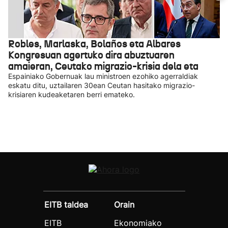
Robles, Marlaska, Bolaños eta Albares
Kongresuan agertuko dira abuztuaren
amaieran, Ceutako migrazio-krisia dela eta
Espainiako Gobernuak lau ministroen ezohiko agerraldiak
eskatu ditu, uztailaren 30ean Ceutan hasitako migrazio-
krisiaren kudeaketaren berri emateko.
EITB taldea
Orain
EITB
Ekonomiako