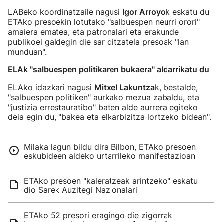
LABeko koordinatzaile nagusi
Igor Arroyo
k eskatu du
ETAko presoekin lotutako "salbuespen neurri orori"
amaiera ematea, eta patronalari eta erakunde
publikoei galdegin die sar ditzatela presoak "lan
munduan".
ELAk "salbuespen politikaren bukaera" aldarrikatu du
ELAko idazkari nagusi
Mitxel Lakuntza
k, bestalde,
"salbuespen politiken" aurkako mezua zabaldu, eta
"justizia errestauratibo" baten alde aurrera egiteko
deia egin du, "bakea eta elkarbizitza lortzeko bidean".
Milaka lagun bildu dira Bilbon, ETAko presoen
eskubideen aldeko urtarrileko manifestazioan
ETAko presoen "kaleratzeak arintzeko" eskatu
dio Sarek Auzitegi Nazionalari
ETAko 52 presori eragingo die zigorrak