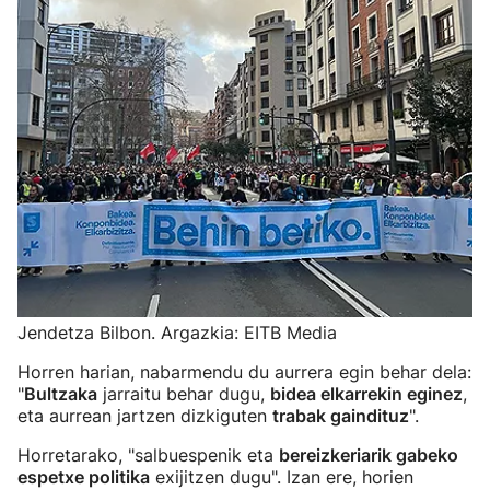
Jendetza Bilbon. Argazkia: EITB Media
Horren harian, nabarmendu du aurrera egin behar dela:
"
Bultzaka
jarraitu behar dugu,
bidea elkarrekin eginez
,
eta aurrean jartzen dizkiguten
trabak gaindituz
".
Horretarako, "salbuespenik eta
bereizkeriarik gabeko
espetxe politika
exijitzen dugu". Izan ere, horien