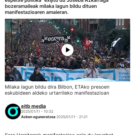
espetxe politika" exijitu du Joseba Azkarraga
bozeramaileak milaka lagun bildu dituen
manifestazioaren amaieran.
Milaka lagun bildu dira Bilbon, ETAko presoen
eskubideen aldeko urtarrileko manifestazioan
eitb media
2025/01/11 - 10:32
Azken eguneratzea
2025/01/11 - 21:21