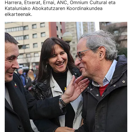
Harrera, Etxerat, Ernai, ANC, Omnium Cultural eta
Kataluniako Abokatutzaren Koordinakundea
elkarteenak.