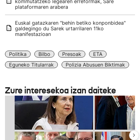
kommutatzeko legearen erreformak, Sare
plataformaren arabera
Euskal gatazkaren "behin betiko konponbidea"
galdegingo du Sarek urtarrilaren 11ko
manifestazioan
Politika
Bilbo
Presoak
ETA
Eguneko Titularrak
Polizia Abusuen Biktimak
Zure interesekoa izan daiteke