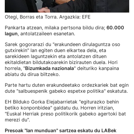
Otegi, Borras eta Torra. Argazkia: EFE
Pankarta atzean, milaka pertsona bildu dira;
60.000
lagun
, antolatzaileen esanetan.
Sarek gogorarazi du "erakundeen dirulaguntza oso
gutxirekin" lan egiten duen elkartea dela, eta
sarekideen laguntzekin eta antolatzen dituen
ekitaldietan bildutakoarekin bizirauten duela. Hori
horrela, "
Bizumkada nazionala
" deituriko kanpaina
abiatu du dirua biltzeko.
Parte hartu duten erakundeetako ordezkariek bat egin
dute "salbuespenik gabeko espetxe politika" eskatuta.
EH Bilduko Gorka Elejabarrietak "egiturazko behin
betiko konponbidea" galdatu du. Horren iritzian,
"Euskal Herriak preso politikorik gabeko agertoki bat
merezi du".
Presoak "lan munduan" sartzea eskatu du LABek