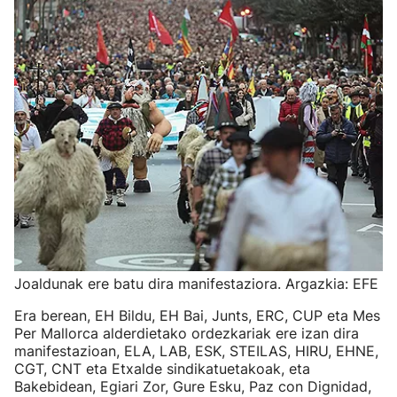
Joaldunak ere batu dira manifestaziora. Argazkia: EFE
Era berean, EH Bildu, EH Bai, Junts, ERC, CUP eta Mes
Per Mallorca alderdietako ordezkariak ere izan dira
manifestazioan, ELA, LAB, ESK, STEILAS, HIRU, EHNE,
CGT, CNT eta Etxalde sindikatuetakoak, eta
Bakebidean, Egiari Zor, Gure Esku, Paz con Dignidad,