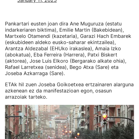
January 11, 2025
Pankartari eusten joan dira Ane Muguruza (estatu
indarkeriaren biktima), Emilie Martin (Bakebidean),
Martxelo Otamendi (kazetaria), Garazi Hach Embarek
(eskubideen aldeko eusko-saharar ekintzailea),
Arantza Aldezabal (EHUko irakaslea), Amaia Izko
(abokatua), Eba Ferreira (Harrera), Patxi Biskert
(aktorea), Jose Luis Elkoro (Bergarako alkate ohia),
Rafael Larretxea (senidea), Bego Atxa (Sare) eta
Joseba Azkarraga (Sare).
ETAk hil zuen Joseba Goikoetxea ertzainaren alarguna
azkenean ez da manifestazioan egon, osasun
arrazoiak tarteko.