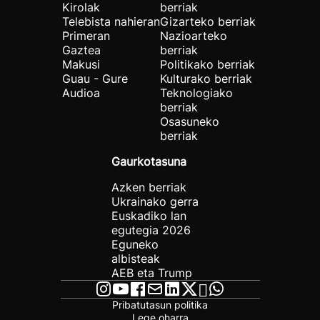
Kirolak
berriak
Telebista nahieran
Gizarteko berriak
Primeran
Nazioarteko
Gaztea
berriak
Makusi
Politikako berriak
Guau - Gure
Kulturako berriak
Audioa
Teknologiako
berriak
Osasuneko
berriak
Gaurkotasuna
Azken berriak
Ukrainako gerra
Euskadiko lan
egutegia 2026
Eguneko
albisteak
AEB eta Trump
Pribatutasun politika
Lege oharra