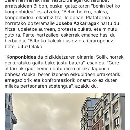
Sare Herritarrak manifestazioa egin du larunbat
arratsaldean Bilbon, euskal gatazkaren "behin betiko
konponbidea" eskatzeko, "Behin betiko, bakea,
konponbidea, elkarbizitza" lelopean. Plataforma
horretako bozeramaile
Joseba Azkarraga
k hartu du
hitza, udaletxe aurrean, protesta bukatu eta minutu
gutxira. Parte-hartzaileei eskerrak emanez hasi du
berbaldia, "Bilboko kaleak ilusioz eta itxaropenez
bete" dituztelako.
"
Konponbidea
da bizikidetzaren oinarria. Soilik horrek
gerturatuko gaitu bake justu batera", esan du. "Gure
aldarriak gaur hemen batu diren milaka lagunen
babesa dauka, beren izenean eskubideen urraketarik,
ernegaziorik eta konfrontaziorik onartuko ez duten
milaka pertsonaren sostengua", azaldu du.