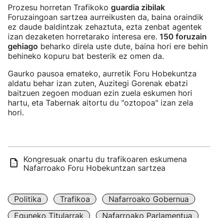
Prozesu horretan Trafikoko
guardia zibilak
Foruzaingoan sartzea aurreikusten da, baina oraindik
ez daude baldintzak zehaztuta, ezta zenbat agentek
izan dezaketen horretarako interesa ere.
150 foruzain
gehiago
beharko direla uste dute, baina hori ere behin
behineko kopuru bat besterik ez omen da.
Gaurko pausoa emateko, aurretik Foru Hobekuntza
aldatu behar izan zuten, Auzitegi Gorenak ebatzi
baitzuen zegoen moduan ezin zuela eskumen hori
hartu, eta Tabernak aitortu du "oztopoa" izan zela
hori.
Kongresuak onartu du trafikoaren eskumena
Nafarroako Foru Hobekuntzan sartzea
Politika
Trafikoa
Nafarroako Gobernua
Eguneko Titularrak
Nafarroako Parlamentua