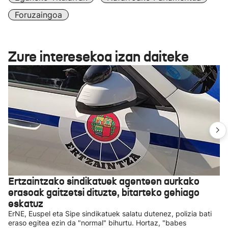
Foruzaingoa
Zure interesekoa izan daiteke
Ertzaintzako sindikatuek agenteen aurkako
erasoak gaitzetsi dituzte, bitarteko gehiago
eskatuz
ErNE, Euspel eta Sipe sindikatuek salatu dutenez, polizia bati
eraso egitea ezin da "normal" bihurtu. Hortaz, "babes