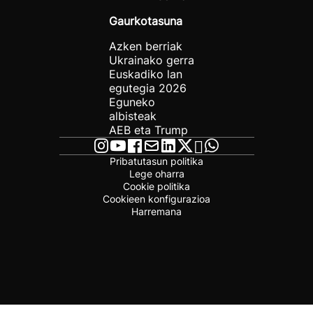
Gaurkotasuna
Azken berriak
Ukrainako gerra
Euskadiko lan
egutegia 2026
Eguneko
albisteak
AEB eta Trump
Pribatutasun politika
Lege oharra
Cookie politika
Cookieen konfigurazioa
Harremana