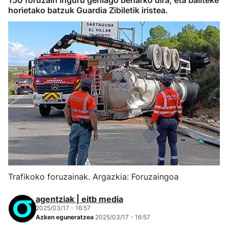
150 foruzain inguru gehiago beharko dira, eta baliteke
horietako batzuk Guardia Zibiletik iristea.
Trafikoko foruzainak. Argazkia: Foruzaingoa
agentziak | eitb media
2025/03/17 - 16:57
Azken eguneratzea
2025/03/17 - 16:57