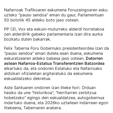
Nafarroak Trafikoaren eskumena Foruzaingoaren esku
uzteko "pauso sendoa" eman du gaur, Parlamentuan
50 bototik 45 aldeko boto jaso ostean.
PP (3), Vox eta eskuin-muturreko alderdi horretakoa
zen alderdirik gabeko parlamentaria izan dira aurka
bozkatu duten bakarrak.
Felix Taberna Foru Gobernuko presidenteordea izan da
"pauso sendoa" eman dutela esan duena, eskumena
eskuratzearen aldeko babesa jaso ostean.
Datorren
astean Nafarroa-Estatua Transferentzien Batzordea
elkartuko da, eta ondoren Estatuko eta Nafarroako
aldizkari ofizialetan argitaratuko da eskumena
eskualdatzeko dekretua.
Aste Santuaren ondoren izan liteke hori. Orduan
hasiko da une "historikoa", "herritarren zerbitzua
hobetzeko" egingo den eskualdatzea, autogobernua
indartuko duena, eta 2026ko uztailean indarrean egon
litekeena, Tabernaren arabera.