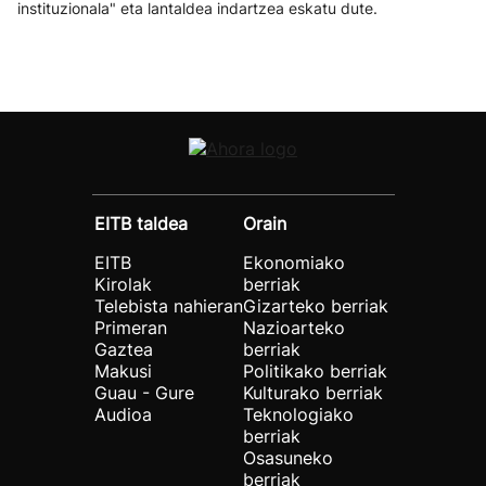
instituzionala" eta lantaldea indartzea eskatu dute.
EITB taldea
Orain
EITB
Ekonomiako
Kirolak
berriak
Telebista nahieran
Gizarteko berriak
Primeran
Nazioarteko
Gaztea
berriak
Makusi
Politikako berriak
Guau - Gure
Kulturako berriak
Audioa
Teknologiako
berriak
Osasuneko
berriak