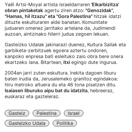
Yaël Artsi-Moyal artista israeldarraren
'Elkarbizitza'
obran pintaketak
agertu ziren atzo:
"Genozidak",
"Hamas, hil itzazu" eta "Gora Palestina"
hitzak idatzi
dituzte eskulturaren alde banatan. Komunitate
juduaren omenez jarritako artelana da, Judimendi
auzoan, aintzinako hilerri judua zegoen lekuan.
Gasteizko Udalak jakinarazi duenez, Kultura Sailak eta
garbiketa-zerbitzuek egoera aztertu ondoren,
kanpoko enpresa bati esleituko zaio obra bere onera
ekartzeko lana. Bitartean,
itxi
egingo dute ingurua.
2004an jarri zuten eskultura. Irekita dagoen liburu
baten irudia da, Jerusalemeko granitoz egindakoa:
hiru metroko altuera du eta 46 tona pisatzen ditu.
Isaiasen liburuko aipu bat du idatzita
, hebreeraz,
euskaraz eta gazteleraz.
Gasteiz
Palestina
Israel
Gasteizko Udala
Politika