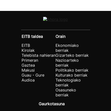
EITB taldea
Orain
EITB
Ekonomiako
Kirolak
berriak
Telebista nahieran
Gizarteko berriak
Primeran
Nazioarteko
Gaztea
berriak
Makusi
Politikako berriak
Guau - Gure
Kulturako berriak
Audioa
Teknologiako
berriak
Osasuneko
berriak
Gaurkotasuna