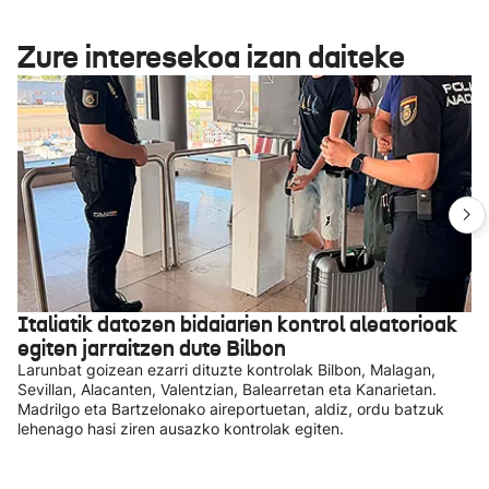
Zure interesekoa izan daiteke
Italiatik datozen bidaiarien kontrol aleatorioak
egiten jarraitzen dute Bilbon
Larunbat goizean ezarri dituzte kontrolak Bilbon, Malagan,
Sevillan, Alacanten, Valentzian, Balearretan eta Kanarietan.
Madrilgo eta Bartzelonako aireportuetan, aldiz, ordu batzuk
lehenago hasi ziren ausazko kontrolak egiten.