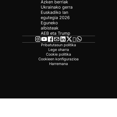
Azken berriak
Ukrainako gerra
Euskadiko lan
egutegia 2026
Eguneko
albisteak
AEB eta Trump
Pribatutasun politika
Lege oharra
Cookie politika
Cookieen konfigurazioa
Harremana