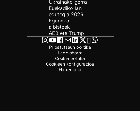
Ukrainako gerra
Euskadiko lan
egutegia 2026
Eguneko
albisteak
AEB eta Trump
Pribatutasun politika
Lege oharra
Cookie politika
Cookieen konfigurazioa
Harremana