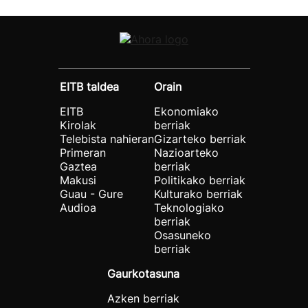
EITB taldea
Orain
EITB
Ekonomiako
Kirolak
berriak
Telebista nahieran
Gizarteko berriak
Primeran
Nazioarteko
Gaztea
berriak
Makusi
Politikako berriak
Guau - Gure
Kulturako berriak
Audioa
Teknologiako
berriak
Osasuneko
berriak
Gaurkotasuna
Azken berriak