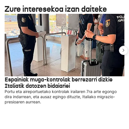
Zure interesekoa izan daiteke
Espainiak muga-kontrolak berrezarri dizkie
Italiatik datozen bidaiariei
Portu eta aireportuetako kontrolak irailaren 7ra arte egongo
dira indarrean, eta ausaz egingo dituzte, Italiako migrazio-
presioaren aurrean.