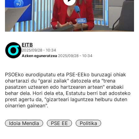
EITB
2025/09/28 - 10:34
Azken eguneratzea
2025/09/28 - 10:34
PSOEko eurodiputatu eta PSE-EEko buruzagi ohiak
ohartarazi du "garai zailak" datozela eta "trena
pasatzen uztearen edo hartzearen artean" erabaki
behar dela. Hori dela eta, Estatutu berri bat adosteko
prest agertu da, "gizarteari laguntzea helburu duten
oinarrien gainean".
Idoia Mendia
PSE EE
Politika