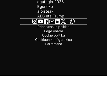
egutegia 2026
Eguneko
albisteak
AEB eta Trump
Pribatutasun politika
Lege oharra
Cookie politika
Cookieen konfigurazioa
Harremana