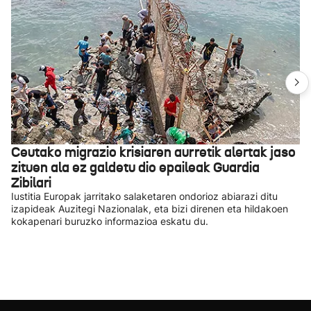
Ceutako migrazio krisiaren aurretik alertak jaso
zituen ala ez galdetu dio epaileak Guardia
Zibilari
Iustitia Europak jarritako salaketaren ondorioz abiarazi ditu
izapideak Auzitegi Nazionalak, eta bizi direnen eta hildakoen
kokapenari buruzko informazioa eskatu du.