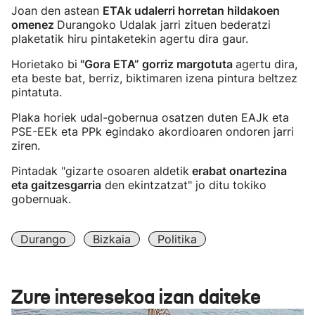
Joan den astean
ETAk udalerri horretan hildakoen
omenez
Durangoko Udalak jarri zituen bederatzi
plaketatik hiru pintaketekin agertu dira gaur.
Horietako bi
"Gora ETA” gorriz margotuta
agertu dira,
eta beste bat, berriz, biktimaren izena pintura beltzez
pintatuta.
Plaka horiek udal-gobernua osatzen duten EAJk eta
PSE-EEk eta PPk egindako akordioaren ondoren jarri
ziren.
Pintadak "gizarte osoaren aldetik
erabat onartezina
eta gaitzesgarria
den ekintzatzat" jo ditu tokiko
gobernuak.
Durango
Bizkaia
Politika
Zure interesekoa izan daiteke