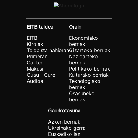
EITB taldea
Orain
EITB
Ekonomiako
Kirolak
berriak
Telebista nahieran
Gizarteko berriak
Primeran
Nazioarteko
Gaztea
berriak
Makusi
Politikako berriak
Guau - Gure
Kulturako berriak
Audioa
Teknologiako
berriak
Osasuneko
berriak
Gaurkotasuna
Azken berriak
Ukrainako gerra
Euskadiko lan