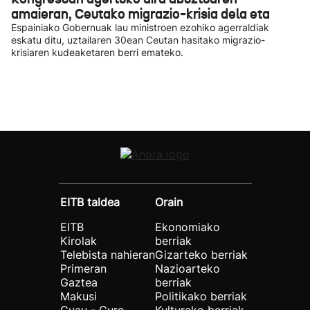
amaieran, Ceutako migrazio-krisia dela eta
Espainiako Gobernuak lau ministroen ezohiko agerraldiak
eskatu ditu, uztailaren 30ean Ceutan hasitako migrazio-
krisiaren kudeaketaren berri emateko.
EITB taldea
Orain
EITB
Ekonomiako
Kirolak
berriak
Telebista nahieran
Gizarteko berriak
Primeran
Nazioarteko
Gaztea
berriak
Makusi
Politikako berriak