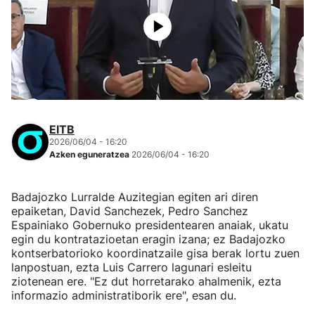
EITB
2026/06/04 - 16:20
Azken eguneratzea
2026/06/04 - 16:20
Badajozko Lurralde Auzitegian egiten ari diren
epaiketan, David Sanchezek, Pedro Sanchez
Espainiako Gobernuko presidentearen anaiak, ukatu
egin du kontratazioetan eragin izana; ez Badajozko
kontserbatorioko koordinatzaile gisa berak lortu zuen
lanpostuan, ezta Luis Carrero lagunari esleitu
ziotenean ere. "Ez dut horretarako ahalmenik, ezta
informazio administratiborik ere", esan du.