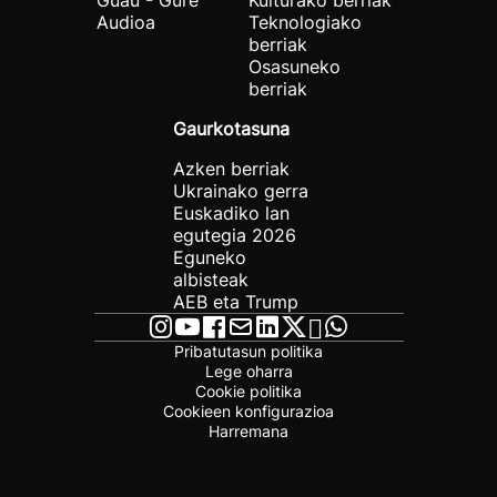
Guau - Gure
Kulturako berriak
Audioa
Teknologiako
berriak
Osasuneko
berriak
Gaurkotasuna
Azken berriak
Ukrainako gerra
Euskadiko lan
egutegia 2026
Eguneko
albisteak
AEB eta Trump
Pribatutasun politika
Lege oharra
Cookie politika
Cookieen konfigurazioa
Harremana