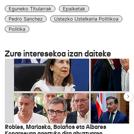
Eguneko Titularrak
Epaiketak
Pedro Sanchez
Ustezko Ustelkeria Politikoa
Politika
Zure interesekoa izan daiteke
Robles, Marlaska, Bolaños eta Albares
Kongresuan agertuko dira abuztuaren