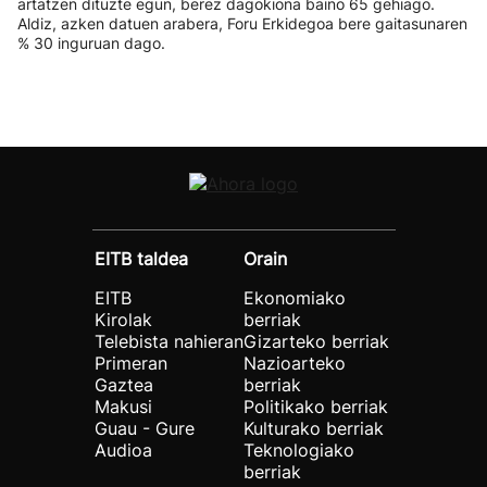
artatzen dituzte egun, berez dagokiona baino 65 gehiago.
Aldiz, azken datuen arabera, Foru Erkidegoa bere gaitasunaren
% 30 inguruan dago.
EITB taldea
Orain
EITB
Ekonomiako
Kirolak
berriak
Telebista nahieran
Gizarteko berriak
Primeran
Nazioarteko
Gaztea
berriak
Makusi
Politikako berriak
Guau - Gure
Kulturako berriak
Audioa
Teknologiako
berriak