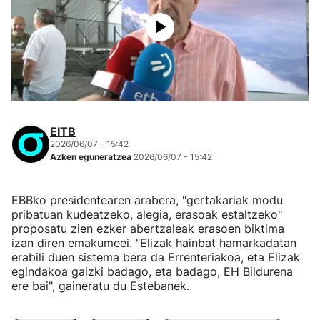
EITB
2026/06/07 - 15:42
Azken eguneratzea
2026/06/07 - 15:42
EBBko presidentearen arabera, "gertakariak modu
pribatuan kudeatzeko, alegia, erasoak estaltzeko"
proposatu zien ezker abertzaleak erasoen biktima
izan diren emakumeei. "Elizak hainbat hamarkadatan
erabili duen sistema bera da Errenteriakoa, eta Elizak
egindakoa gaizki badago, eta badago, EH Bildurena
ere bai", gaineratu du Estebanek.