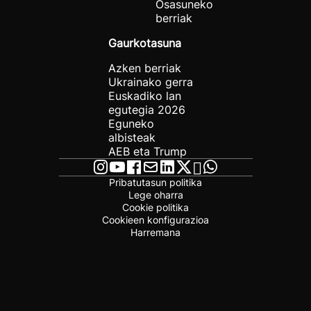
Osasuneko
berriak
Gaurkotasuna
Azken berriak
Ukrainako gerra
Euskadiko lan
egutegia 2026
Eguneko
albisteak
AEB eta Trump
Pribatutasun politika
Lege oharra
Cookie politika
Cookieen konfigurazioa
Harremana