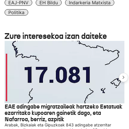
EAJ-PNV
EH Bildu
Indarkeria Matxista
Politika
Zure interesekoa izan daiteke
EAE adingabe migratzaileak hartzeko Estatuak
ezarritako kupoaren gainetik dago, eta
Nafarroa, berriz, azpitik
Arabak, Bizkaiak eta Gipuzkoak 843 adingabe atzerritar