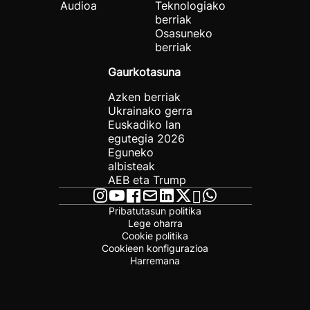
Audioa
Teknologiako
berriak
Osasuneko
berriak
Gaurkotasuna
Azken berriak
Ukrainako gerra
Euskadiko lan
egutegia 2026
Eguneko
albisteak
AEB eta Trump
Pribatutasun politika
Lege oharra
Cookie politika
Cookieen konfigurazioa
Harremana