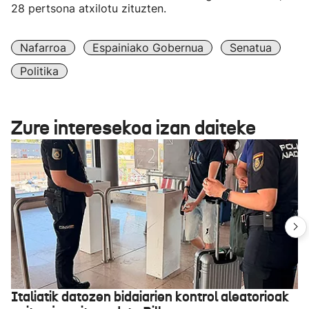
28 pertsona atxilotu zituzten.
Nafarroa
Espainiako Gobernua
Senatua
Politika
Zure interesekoa izan daiteke
Italiatik datozen bidaiarien kontrol aleatorioak