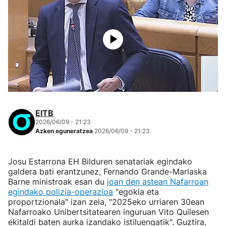
EITB
2026/06/09 - 21:23
Azken eguneratzea
2026/06/09 - 21:23
Josu Estarrona EH Bilduren senatariak egindako
galdera bati erantzunez, Fernando Grande-Marlaska
Barne ministroak esan du
joan den astean Nafarroan
egindako polizia-operazioa
"egokia eta
proportzionala" izan zela, "2025eko urriaren 30ean
Nafarroako Unibertsitatearen inguruan Vito Quilesen
ekitaldi baten aurka izandako istiluengatik". Guztira,