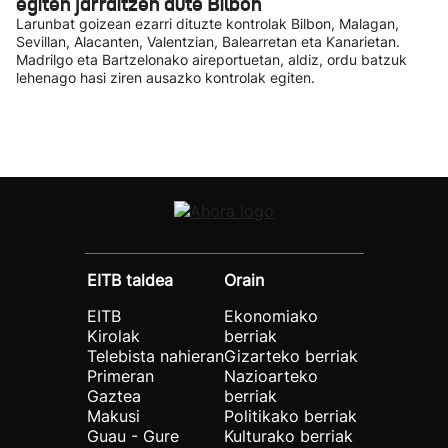
egiten jarraitzen dute Bilbon
Larunbat goizean ezarri dituzte kontrolak Bilbon, Malagan,
Sevillan, Alacanten, Valentzian, Balearretan eta Kanarietan.
Madrilgo eta Bartzelonako aireportuetan, aldiz, ordu batzuk
lehenago hasi ziren ausazko kontrolak egiten.
EITB taldea
Orain
EITB
Ekonomiako
Kirolak
berriak
Telebista nahieran
Gizarteko berriak
Primeran
Nazioarteko
Gaztea
berriak
Makusi
Politikako berriak
Guau - Gure
Kulturako berriak