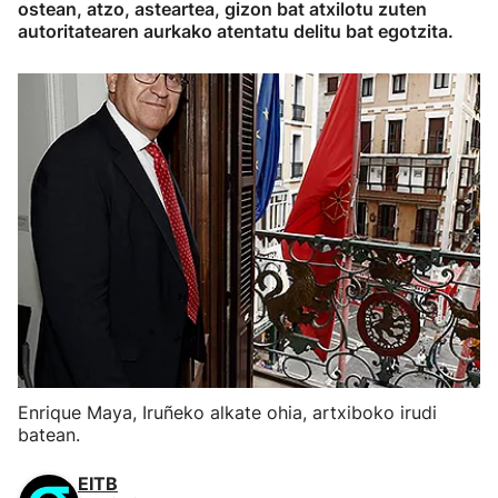
ostean, atzo, asteartea, gizon bat atxilotu zuten
autoritatearen aurkako atentatu delitu bat egotzita.
Enrique Maya, Iruñeko alkate ohia, artxiboko irudi
batean.
EITB