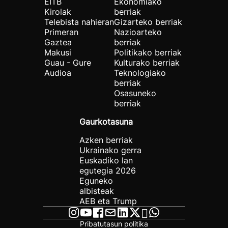
EITB
Ekonomiako
Kirolak
berriak
Telebista nahieran
Gizarteko berriak
Primeran
Nazioarteko
Gaztea
berriak
Makusi
Politikako berriak
Guau - Gure
Kulturako berriak
Audioa
Teknologiako
berriak
Osasuneko
berriak
Gaurkotasuna
Azken berriak
Ukrainako gerra
Euskadiko lan
egutegia 2026
Eguneko
albisteak
AEB eta Trump
Pribatutasun politika