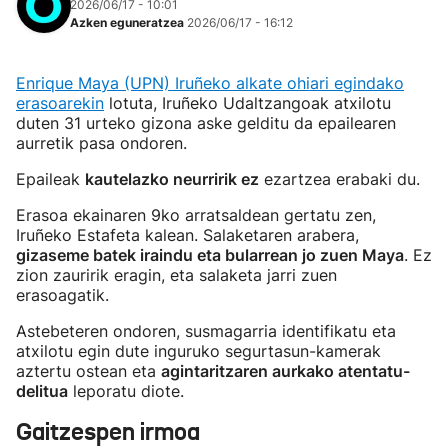
2026/06/17 - 10:01
Azken eguneratzea
2026/06/17 - 16:12
Enrique Maya (UPN) Iruñeko alkate ohiari egindako
erasoarekin
lotuta, Iruñeko Udaltzangoak atxilotu
duten 31 urteko gizona aske gelditu da epailearen
aurretik pasa ondoren.
Epaileak
kautelazko neurririk ez
ezartzea erabaki du.
Erasoa ekainaren 9ko arratsaldean gertatu zen,
Iruñeko Estafeta kalean. Salaketaren arabera,
gizaseme batek iraindu eta bularrean jo zuen Maya
. Ez
zion zauririk eragin, eta salaketa jarri zuen
erasoagatik.
Astebeteren ondoren, susmagarria identifikatu eta
atxilotu egin dute inguruko segurtasun-kamerak
aztertu ostean eta
agintaritzaren aurkako atentatu-
delitua
leporatu diote.
Gaitzespen irmoa