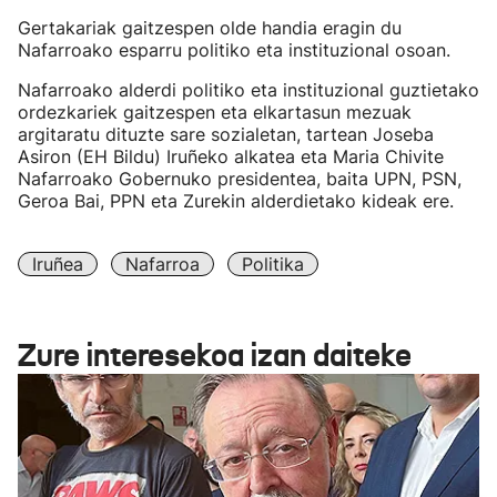
Gertakariak gaitzespen olde handia eragin du
Nafarroako esparru politiko eta instituzional osoan.
Nafarroako alderdi politiko eta instituzional guztietako
ordezkariek gaitzespen eta elkartasun mezuak
argitaratu dituzte sare sozialetan, tartean Joseba
Asiron (EH Bildu) Iruñeko alkatea eta Maria Chivite
Nafarroako Gobernuko presidentea, baita UPN, PSN,
Geroa Bai, PPN eta Zurekin alderdietako kideak ere.
Iruñea
Nafarroa
Politika
Zure interesekoa izan daiteke