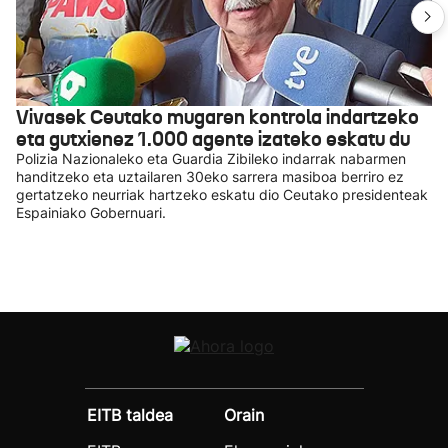
Vivasek Ceutako mugaren kontrola indartzeko
eta gutxienez 1.000 agente izateko eskatu du
Polizia Nazionaleko eta Guardia Zibileko indarrak nabarmen
handitzeko eta uztailaren 30eko sarrera masiboa berriro ez
gertatzeko neurriak hartzeko eskatu dio Ceutako presidenteak
Espainiako Gobernuari.
EITB taldea
Orain