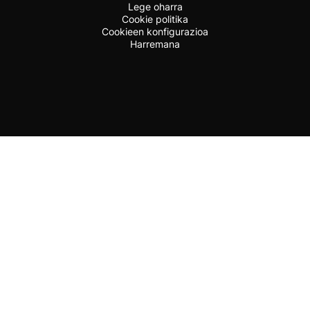
Lege oharra
Cookie politika
Cookieen konfigurazioa
Harremana