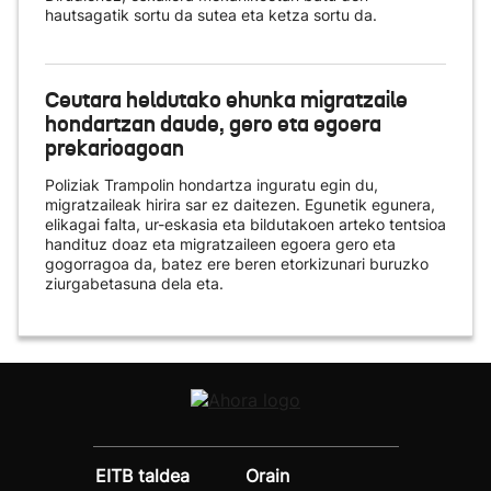
hautsagatik sortu da sutea eta ketza sortu da.
Ceutara heldutako ehunka migratzaile
hondartzan daude, gero eta egoera
prekarioagoan
Poliziak Trampolin hondartza inguratu egin du,
migratzaileak hirira sar ez daitezen. Egunetik egunera,
elikagai falta, ur-eskasia eta bildutakoen arteko tentsioa
handituz doaz eta migratzaileen egoera gero eta
gogorragoa da, batez ere beren etorkizunari buruzko
ziurgabetasuna dela eta.
EITB taldea
Orain