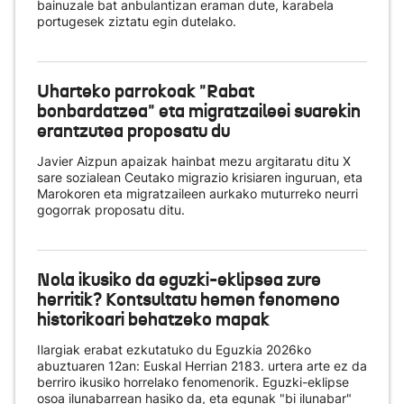
bainuzale bat anbulantizan eraman dute, karabela
portugesek ziztatu egin dutelako.
Uharteko parrokoak "Rabat
bonbardatzea" eta migratzaileei suarekin
erantzutea proposatu du
Javier Aizpun apaizak hainbat mezu argitaratu ditu X
sare sozialean Ceutako migrazio krisiaren inguruan, eta
Marokoren eta migratzaileen aurkako muturreko neurri
gogorrak proposatu ditu.
Nola ikusiko da eguzki-eklipsea zure
herritik? Kontsultatu hemen fenomeno
historikoari behatzeko mapak
Ilargiak erabat ezkutatuko du Eguzkia 2026ko
abuztuaren 12an: Euskal Herrian 2183. urtera arte ez da
berriro ikusiko horrelako fenomenorik. Eguzki-eklipse
osoa ilunabarrean hasiko da, eta egunak "bi ilunabar"