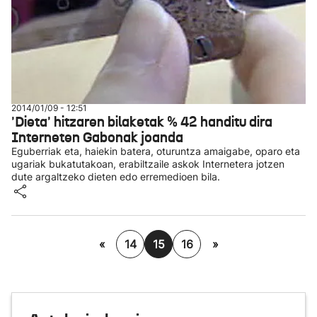
2014/01/09 - 12:51
'Dieta' hitzaren bilaketak % 42 handitu dira
Interneten Gabonak joanda
Eguberriak eta, haiekin batera, oturuntza amaigabe, oparo eta
ugariak bukatutakoan, erabiltzaile askok Internetera jotzen
dute argaltzeko dieten edo erremedioen bila.
«
14
15
16
»