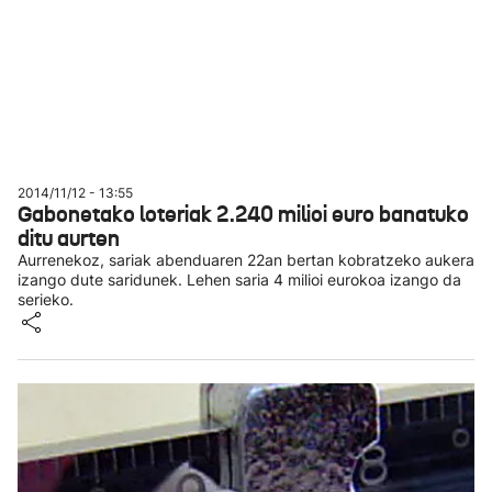
2014/11/12 - 13:55
Gabonetako loteriak 2.240 milioi euro banatuko
ditu aurten
Aurrenekoz, sariak abenduaren 22an bertan kobratzeko aukera
izango dute saridunek. Lehen saria 4 milioi eurokoa izango da
serieko.