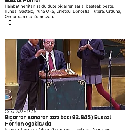
Euskal Herrian
Hainbat herritan saldu dute bigarren saria, besteak beste,
Iruñea, Gasteiz, Iruña Oka, Urretxu, Donostia, Tutera, Urduña,
Ondarroan eta Zornotzan.
2014/12/22 - 13:29
Bigarren sariaren zati bat (92.845) Euskal
Herrian egokitu da
Iruñean, Langraiz Okan, Gasteizen, Urretxun, Donostian,