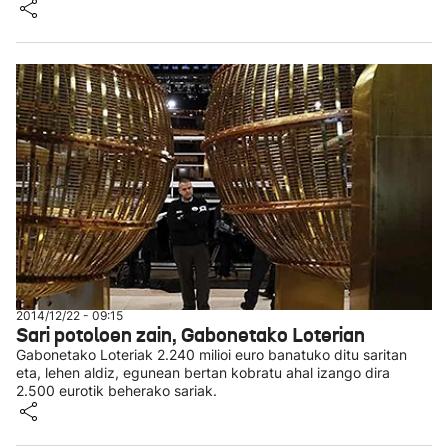
2014/12/22 - 09:15
Sari potoloen zain, Gabonetako Loterian
Gabonetako Loteriak 2.240 milioi euro banatuko ditu saritan
eta, lehen aldiz, egunean bertan kobratu ahal izango dira
2.500 eurotik beherako sariak.