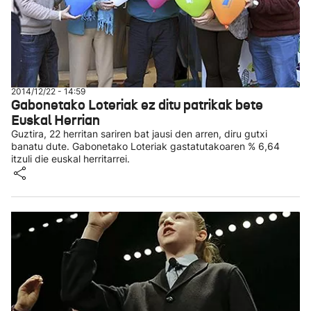
2014/12/22 - 14:59
Gabonetako Loteriak ez ditu patrikak bete
Euskal Herrian
Guztira, 22 herritan sariren bat jausi den arren, diru gutxi
banatu dute. Gabonetako Loteriak gastatutakoaren % 6,64
itzuli die euskal herritarrei.