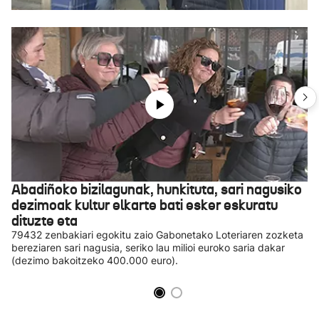
Abadiñoko bizilagunak, hunkituta, sari nagusiko
dezimoak kultur elkarte bati esker eskuratu
dituzte eta
79432 zenbakiari egokitu zaio Gabonetako Loteriaren zozketa
bereziaren sari nagusia, seriko lau milioi euroko saria dakar
(dezimo bakoitzeko 400.000 euro).