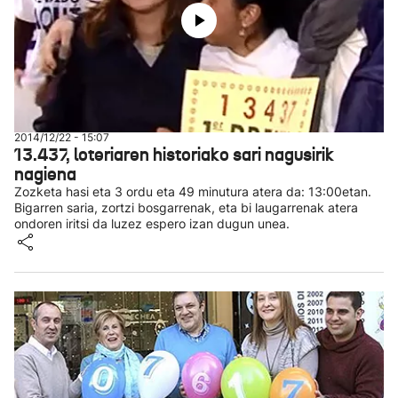
2014/12/22 - 15:07
13.437, loteriaren historiako sari nagusirik
nagiena
Zozketa hasi eta 3 ordu eta 49 minutura atera da: 13:00etan.
Bigarren saria, zortzi bosgarrenak, eta bi laugarrenak atera
ondoren iritsi da luzez espero izan dugun unea.