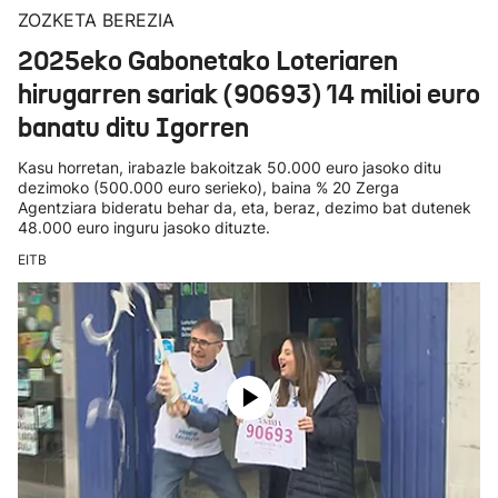
ZOZKETA BEREZIA
2025eko Gabonetako Loteriaren
hirugarren sariak (90693) 14 milioi euro
banatu ditu Igorren
Kasu horretan, irabazle bakoitzak 50.000 euro jasoko ditu
dezimoko (500.000 euro serieko), baina % 20 Zerga
Agentziara bideratu behar da, eta, beraz, dezimo bat dutenek
48.000 euro inguru jasoko dituzte.
EITB