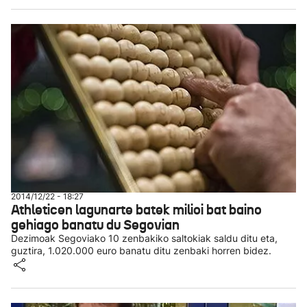
2014/12/22 - 18:27
Athleticen lagunarte batek milioi bat baino
gehiago banatu du Segovian
Dezimoak Segoviako 10 zenbakiko saltokiak saldu ditu eta,
guztira, 1.020.000 euro banatu ditu zenbaki horren bidez.