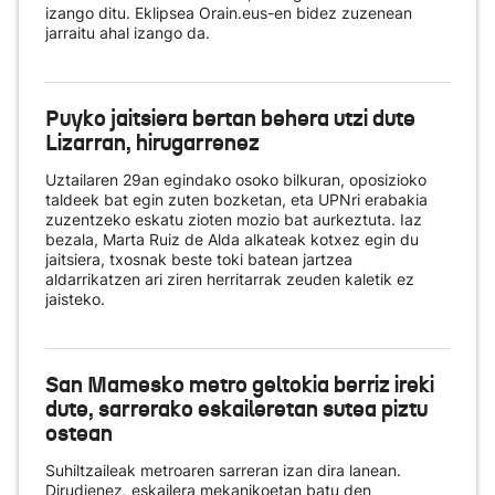
izango ditu. Eklipsea Orain.eus-en bidez zuzenean
jarraitu ahal izango da.
Puyko jaitsiera bertan behera utzi dute
Lizarran, hirugarrenez
Uztailaren 29an egindako osoko bilkuran, oposizioko
taldeek bat egin zuten bozketan, eta UPNri erabakia
zuzentzeko eskatu zioten mozio bat aurkeztuta. Iaz
bezala, Marta Ruiz de Alda alkateak kotxez egin du
jaitsiera, txosnak beste toki batean jartzea
aldarrikatzen ari ziren herritarrak zeuden kaletik ez
jaisteko.
San Mamesko metro geltokia berriz ireki
dute, sarrerako eskaileretan sutea piztu
ostean
Suhiltzaileak metroaren sarreran izan dira lanean.
Dirudienez, eskailera mekanikoetan batu den