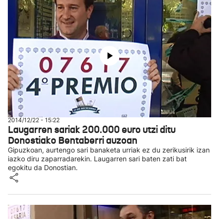
2014/12/22 - 15:22
Laugarren sariak 200.000 euro utzi ditu
Donostiako Bentaberri auzoan
Gipuzkoan, aurtengo sari banaketa urriak ez du zerikusirik izan
iazko diru zaparradarekin. Laugarren sari baten zati bat
egokitu da Donostian.