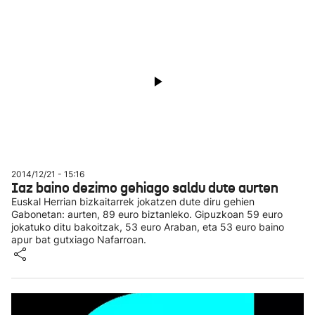
2014/12/21 - 15:16
Iaz baino dezimo gehiago saldu dute aurten
Euskal Herrian bizkaitarrek jokatzen dute diru gehien
Gabonetan: aurten, 89 euro biztanleko. Gipuzkoan 59 euro
jokatuko ditu bakoitzak, 53 euro Araban, eta 53 euro baino
apur bat gutxiago Nafarroan.