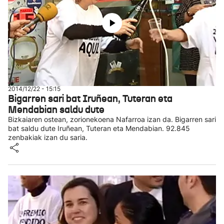
2014/12/22 - 15:15
Bigarren sari bat Iruñean, Tuteran eta
Mendabian saldu dute
Bizkaiaren ostean, zorionekoena Nafarroa izan da. Bigarren sari
bat saldu dute Iruñean, Tuteran eta Mendabian. 92.845
zenbakiak izan du saria.