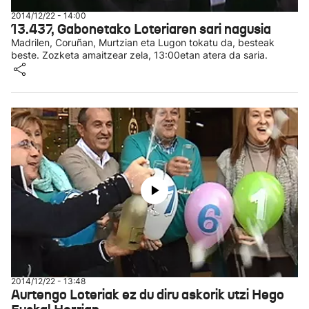
2014/12/22 - 14:00
13.437, Gabonetako Loteriaren sari nagusia
Madrilen, Coruñan, Murtzian eta Lugon tokatu da, besteak
beste. Zozketa amaitzear zela, 13:00etan atera da saria.
2014/12/22 - 13:48
Aurtengo Loteriak ez du diru askorik utzi Hego