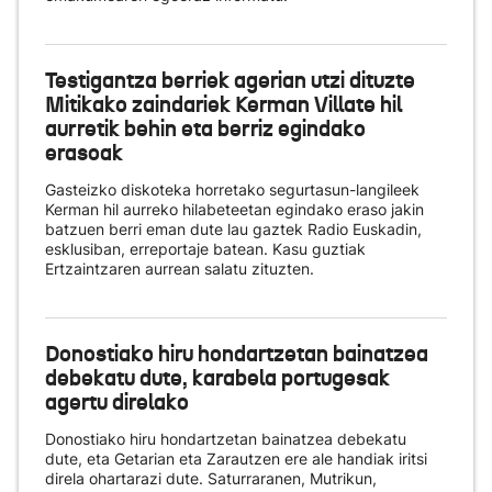
Testigantza berriek agerian utzi dituzte
Mitikako zaindariek Kerman Villate hil
aurretik behin eta berriz egindako
erasoak
Gasteizko diskoteka horretako segurtasun-langileek
Kerman hil aurreko hilabeteetan egindako eraso jakin
batzuen berri eman dute lau gaztek Radio Euskadin,
esklusiban, erreportaje batean. Kasu guztiak
Ertzaintzaren aurrean salatu zituzten.
Donostiako hiru hondartzetan bainatzea
debekatu dute, karabela portugesak
agertu direlako
Donostiako hiru hondartzetan bainatzea debekatu
dute, eta Getarian eta Zarautzen ere ale handiak iritsi
direla ohartarazi dute. Saturraranen, Mutrikun,