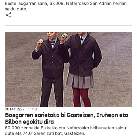
Beste laugarren saria, 67.009, Nafarroako San Adrian herrian
saldu dute.
2014/12/22 - 11:18
Bosgarren sarietako bi Gasteizen, Iruñean eta
Bilbon egokitu dira
60.090 zenbakia Bizkaiko eta Nafarroako hiriburuetan saldu
dute eta 74.012aren zati bat, Gasteizen.