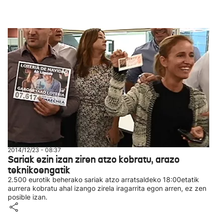
2014/12/23 - 08:37
Sariak ezin izan ziren atzo kobratu, arazo
teknikoengatik
2.500 eurotik beherako sariak atzo arratsaldeko 18:00etatik
aurrera kobratu ahal izango zirela iragarrita egon arren, ez zen
posible izan.