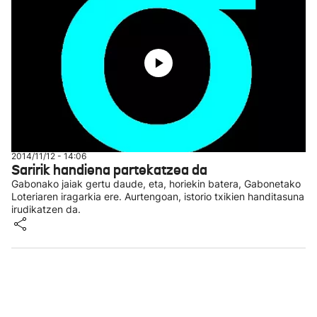
2014/11/12 - 14:06
Saririk handiena partekatzea da
Gabonako jaiak gertu daude, eta, horiekin batera, Gabonetako
Loteriaren iragarkia ere. Aurtengoan, istorio txikien handitasuna
irudikatzen da.