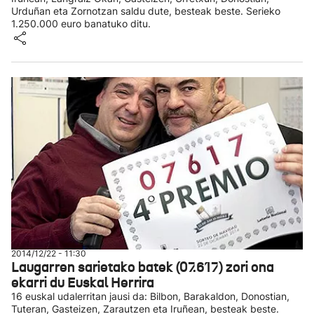
Urduñan eta Zornotzan saldu dute, besteak beste. Serieko
1.250.000 euro banatuko ditu.
2014/12/22 - 11:30
Laugarren sarietako batek (07.617) zori ona
ekarri du Euskal Herrira
16 euskal udalerritan jausi da: Bilbon, Barakaldon, Donostian,
Tuteran, Gasteizen, Zarautzen eta Iruñean, besteak beste.