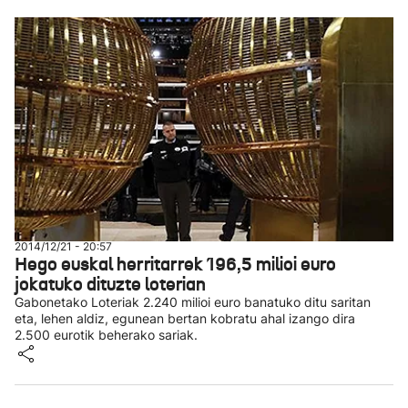
2014/12/21 - 20:57
Hego euskal herritarrek 196,5 milioi euro
jokatuko dituzte loterian
Gabonetako Loteriak 2.240 milioi euro banatuko ditu saritan
eta, lehen aldiz, egunean bertan kobratu ahal izango dira
2.500 eurotik beherako sariak.