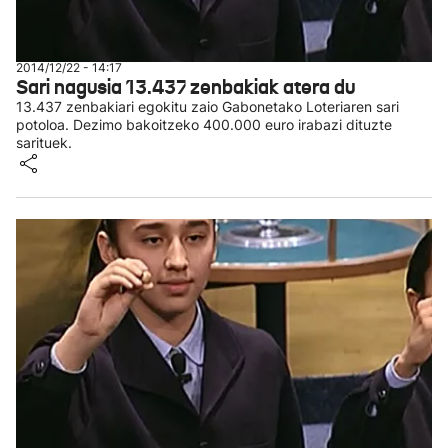
2014/12/22 - 14:17
Sari nagusia 13.437 zenbakiak atera du
13.437 zenbakiari egokitu zaio Gabonetako Loteriaren sari
potoloa. Dezimo bakoitzeko 400.000 euro irabazi dituzte
sarituek.