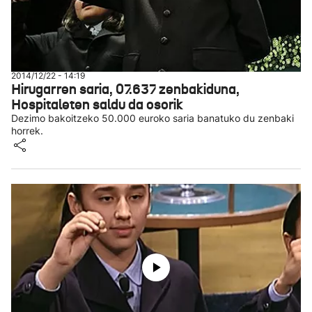
2014/12/22 - 14:19
Hirugarren saria, 07.637 zenbakiduna,
Hospitaleten saldu da osorik
Dezimo bakoitzeko 50.000 euroko saria banatuko du zenbaki
horrek.