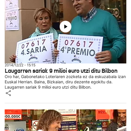
2014/12/22 - 15:15
Laugarren sariak 9 milioi euro utzi ditu Bilbon
Oro har, Gabonetako Loteriaren zozketa ez da eskuzabala izan
Euskal Herrian. Baina, Bizkaian, diru dezente egokitu da.
Laugarren sariak 9 milioi euro utzi ditu Bilbon.