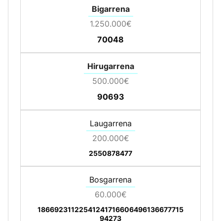
Bigarrena
1.250.000€
70048
Hirugarrena
500.000€
90693
Laugarrena
200.000€
25508
78477
Bosgarrena
60.000€
18669
23112
25412
41716
60649
61366
77715
94273