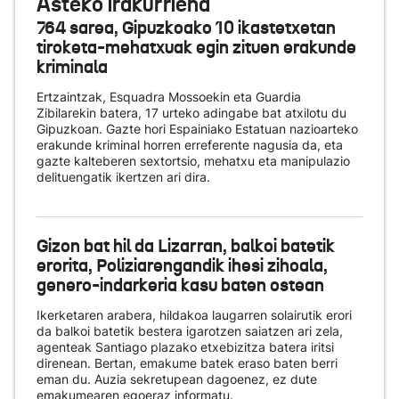
Asteko irakurriena
764 sarea, Gipuzkoako 10 ikastetxetan
tiroketa-mehatxuak egin zituen erakunde
kriminala
Ertzaintzak, Esquadra Mossoekin eta Guardia
Zibilarekin batera, 17 urteko adingabe bat atxilotu du
Gipuzkoan. Gazte hori Espainiako Estatuan nazioarteko
erakunde kriminal horren erreferente nagusia da, eta
gazte kalteberen sextortsio, mehatxu eta manipulazio
delituengatik ikertzen ari dira.
Gizon bat hil da Lizarran, balkoi batetik
erorita, Poliziarengandik ihesi zihoala,
genero-indarkeria kasu baten ostean
Ikerketaren arabera, hildakoa laugarren solairutik erori
da balkoi batetik bestera igarotzen saiatzen ari zela,
agenteak Santiago plazako etxebizitza batera iritsi
direnean. Bertan, emakume batek eraso baten berri
eman du. Auzia sekretupean dagoenez, ez dute
emakumearen egoeraz informatu.