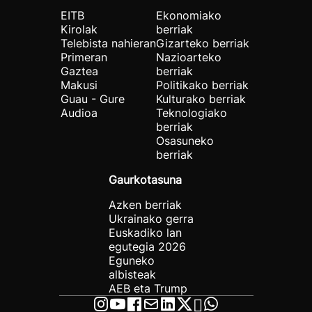
EITB
Ekonomiako
Kirolak
berriak
Telebista nahieran
Gizarteko berriak
Primeran
Nazioarteko
Gaztea
berriak
Makusi
Politikako berriak
Guau - Gure
Kulturako berriak
Audioa
Teknologiako
berriak
Osasuneko
berriak
Gaurkotasuna
Azken berriak
Ukrainako gerra
Euskadiko lan
egutegia 2026
Eguneko
albisteak
AEB eta Trump