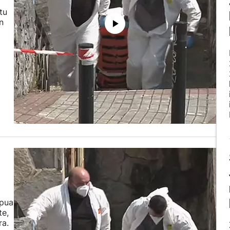
tu
n
rpua
te,
ra.