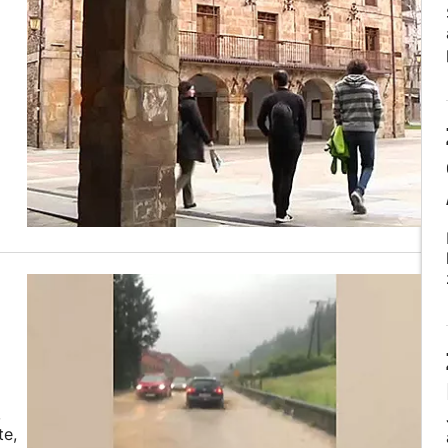
,
te,