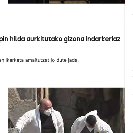
in hilda aurkitutako gizona indarkeriaz
en ikerketa amaitutzat jo dute jada.
n