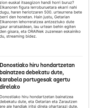
zion euskal itsasgizon handi horri buruz?
Elkanoren figura lerroburuetara ekarri nahi
dugu, haren heriotzaren 500. urteurrena bete
berri den honetan. Hain justu, Getarian
Elkanoren lehorreratzea antzeztuko dute
gaur arratsaldean, lau urtean behin egiten
den gisara, eta
ORAINek zuzenean eskainiko
du
, streaming bidez.
Donostiako hiru hondartzetan
bainatzea debekatu dute,
karabela portugesak agertu
direlako
Donostiako hiru hondartzetan bainatzea
debekatu dute, eta Getarian eta Zarautzen
ere ale handiak iritsi direla ohartarazi dute.