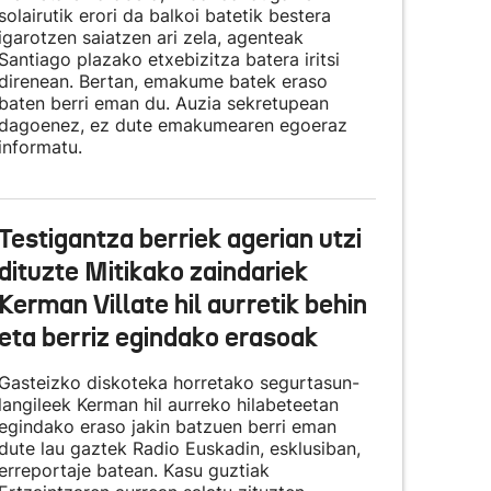
solairutik erori da balkoi batetik bestera
igarotzen saiatzen ari zela, agenteak
Santiago plazako etxebizitza batera iritsi
direnean. Bertan, emakume batek eraso
baten berri eman du. Auzia sekretupean
dagoenez, ez dute emakumearen egoeraz
informatu.
Testigantza berriek agerian utzi
dituzte Mitikako zaindariek
Kerman Villate hil aurretik behin
eta berriz egindako erasoak
Gasteizko diskoteka horretako segurtasun-
langileek Kerman hil aurreko hilabeteetan
egindako eraso jakin batzuen berri eman
dute lau gaztek Radio Euskadin, esklusiban,
erreportaje batean. Kasu guztiak