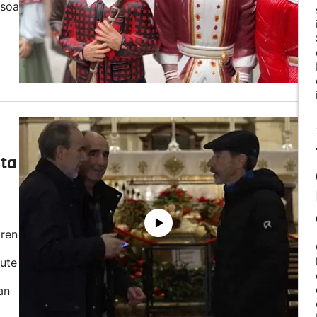
asoa
eta
aren
dute
an