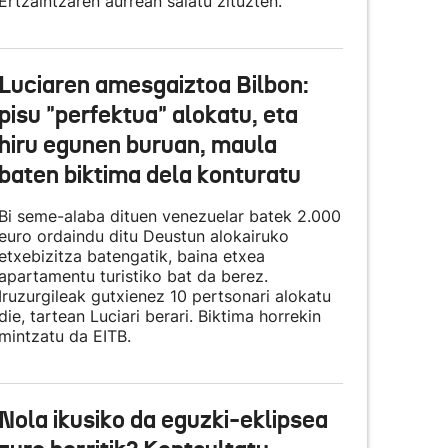
Ertzaintzaren aurrean salatu zituzten.
Luciaren amesgaiztoa Bilbon:
pisu "perfektua" alokatu, eta
hiru egunen buruan, maula
baten biktima dela konturatu
Bi seme-alaba dituen venezuelar batek 2.000
euro ordaindu ditu Deustun alokairuko
etxebizitza batengatik, baina etxea
apartamentu turistiko bat da berez.
Iruzurgileak gutxienez 10 pertsonari alokatu
die, tartean Luciari berari. Biktima horrekin
mintzatu da EITB.
Nola ikusiko da eguzki-eklipsea