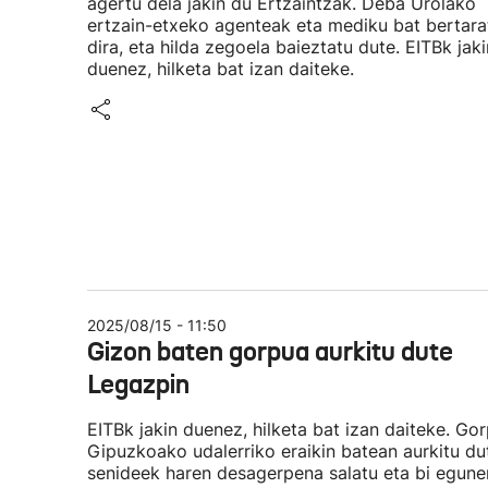
agertu dela jakin du Ertzaintzak. Deba Urolako
ertzain-etxeko agenteak eta mediku bat bertara
dira, eta hilda zegoela baieztatu dute. EITBk jaki
duenez, hilketa bat izan daiteke.
2025/08/15 - 11:50
Gizon baten gorpua aurkitu dute
Legazpin
EITBk jakin duenez, hilketa bat izan daiteke. Go
Gipuzkoako udalerriko eraikin batean aurkitu du
senideek haren desagerpena salatu eta bi egune