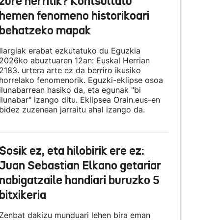
zure herritik? Kontsultatu
hemen fenomeno historikoari
behatzeko mapak
Ilargiak erabat ezkutatuko du Eguzkia
2026ko abuztuaren 12an: Euskal Herrian
2183. urtera arte ez da berriro ikusiko
horrelako fenomenorik. Eguzki-eklipse osoa
ilunabarrean hasiko da, eta egunak "bi
ilunabar" izango ditu. Eklipsea Orain.eus-en
bidez zuzenean jarraitu ahal izango da.
Sosik ez, eta hilobirik ere ez:
Juan Sebastian Elkano getariar
nabigatzaile handiari buruzko 5
bitxikeria
Zenbat dakizu munduari lehen bira eman