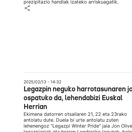
prezipitazio handiak izateko arriskuagatik.
2025/02/13 - 14:32
Legazpin neguko harrotasunaren ja
ospatuko da, lehendabizi Euskal
Herrian
Ekimena datorren otsailaren 21, 22 eta 23rako
antolatu dute. Duela bi urte antolatu zuten
lehenengoz "Legazpi Winter Pride" jaia Jon Olive
legazpiarrak eta horren Londresko lagunek, bain