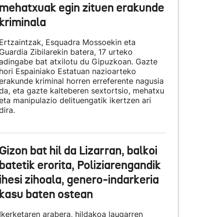
mehatxuak egin zituen erakunde
kriminala
Ertzaintzak, Esquadra Mossoekin eta
Guardia Zibilarekin batera, 17 urteko
adingabe bat atxilotu du Gipuzkoan. Gazte
hori Espainiako Estatuan nazioarteko
erakunde kriminal horren erreferente nagusia
da, eta gazte kalteberen sextortsio, mehatxu
eta manipulazio delituengatik ikertzen ari
dira.
Gizon bat hil da Lizarran, balkoi
batetik erorita, Poliziarengandik
ihesi zihoala, genero-indarkeria
kasu baten ostean
Ikerketaren arabera, hildakoa laugarren