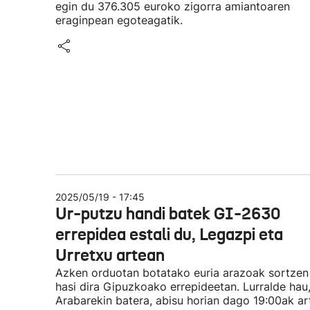
egin du 376.305 euroko zigorra amiantoaren
eraginpean egoteagatik.
2025/05/19 - 17:45
Ur-putzu handi batek GI-2630
errepidea estali du, Legazpi eta
Urretxu artean
Azken orduotan botatako euria arazoak sortzen
hasi dira Gipuzkoako errepideetan. Lurralde hau
Arabarekin batera, abisu horian dago 19:00ak ar