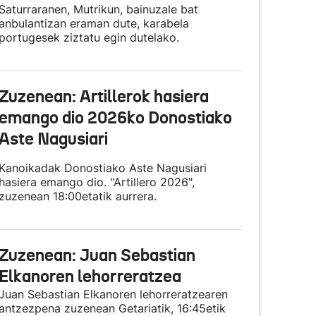
Saturraranen, Mutrikun, bainuzale bat
anbulantizan eraman dute, karabela
portugesek ziztatu egin dutelako.
Zuzenean: Artillerok hasiera
emango dio 2026ko Donostiako
Aste Nagusiari
Kanoikadak Donostiako Aste Nagusiari
hasiera emango dio. "Artillero 2026",
zuzenean 18:00etatik aurrera.
Zuzenean: Juan Sebastian
Elkanoren lehorreratzea
Juan Sebastian Elkanoren lehorreratzearen
antzezpena zuzenean Getariatik, 16:45etik