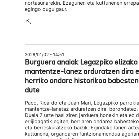
nortasunarekin. Ezagunen eta kuttunenen errep
egingo dugu gaur.
2026/01/02 - 14:51
Burguera anaiak Legazpiko elizako
mantentze-lanez arduratzen dira 
herriko ondare historikoa babesten
dute
Paco, Ricardo eta Juan Mari, Legazpiko parroki
mantentze-lanetaz arduratzen dira, borondatez.
Duela 7 urte hasi ziren jarduera honekin eta ez 
erlijioagatik egiten, herriaren ondarea babesteko
eta berreskuratzeko baizik. Egindako lanen arte
kuttunena, organoaren funtzionamendua agerian