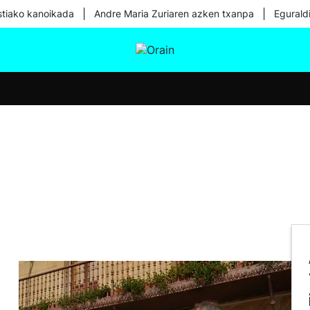
|
|
tiako kanoikada
Andre Maria Zuriaren azken txanpa
Egurald
tura
Ikusmiran
Egural
Osasuna
Teknologia