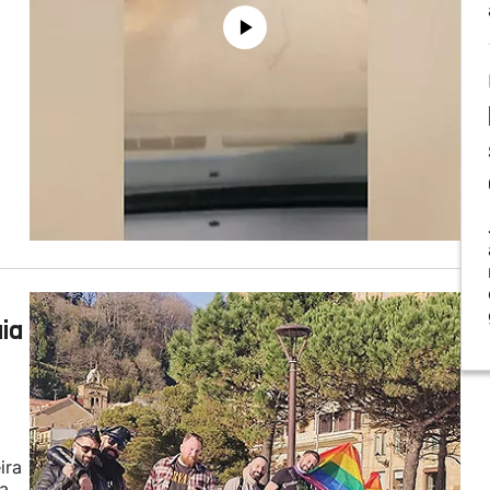
ia
ira
a,