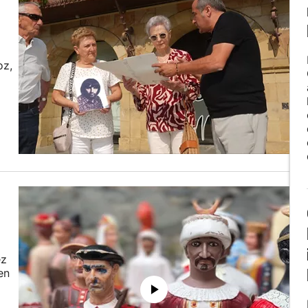
oz,
ez
en