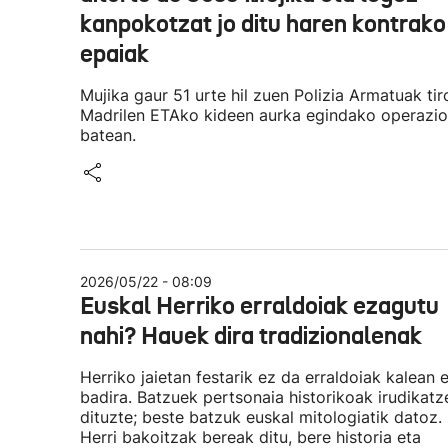
kanpokotzat jo ditu haren kontrako
epaiak
Mujika gaur 51 urte hil zuen Polizia Armatuak tir
Madrilen ETAko kideen aurka egindako operazio
batean.
2026/05/22 - 08:09
Euskal Herriko erraldoiak ezagutu
nahi? Hauek dira tradizionalenak
Herriko jaietan festarik ez da erraldoiak kalean 
badira. Batzuek pertsonaia historikoak irudikatz
dituzte; beste batzuk euskal mitologiatik datoz.
Herri bakoitzak bereak ditu, bere historia eta