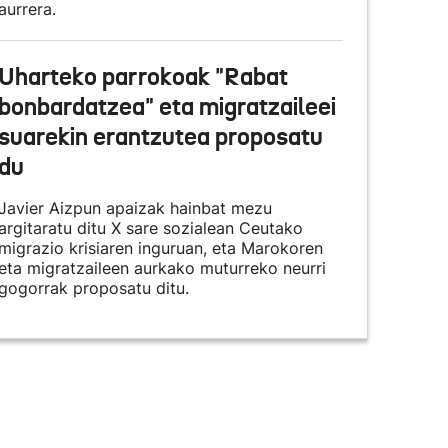
aurrera.
Uharteko parrokoak "Rabat
bonbardatzea" eta migratzaileei
suarekin erantzutea proposatu
du
Javier Aizpun apaizak hainbat mezu
argitaratu ditu X sare sozialean Ceutako
migrazio krisiaren inguruan, eta Marokoren
eta migratzaileen aurkako muturreko neurri
gogorrak proposatu ditu.