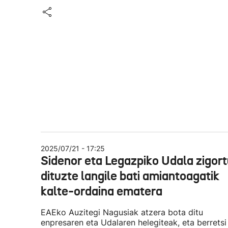
2025/07/21 - 17:25
Sidenor eta Legazpiko Udala zigor
dituzte langile bati amiantoagatik
kalte-ordaina ematera
EAEko Auzitegi Nagusiak atzera bota ditu
enpresaren eta Udalaren helegiteak, eta berretsi