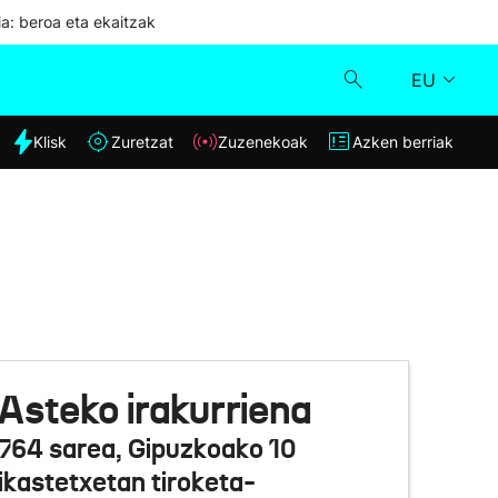
ia: beroa eta ekaitzak
EU
dia
Klisk
Zuretzat
Zuzenekoak
Azken berriak
Klisk
Zuzenekoak
Zuretzat
Azken berriak
Asteko irakurriena
764 sarea, Gipuzkoako 10
ikastetxetan tiroketa-