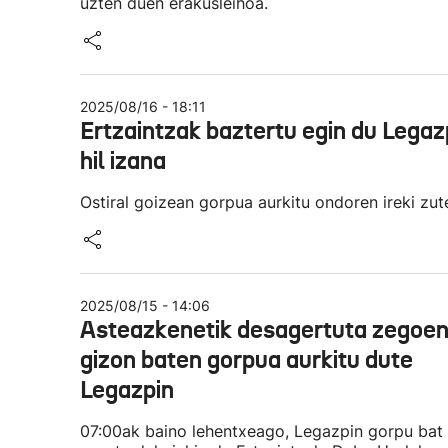
uzten duen erakusleihoa.
2025/08/16 - 18:11
Ertzaintzak baztertu egin du Legazp
hil izana
Ostiral goizean gorpua aurkitu ondoren ireki zut
2025/08/15 - 14:06
Asteazkenetik desagertuta zegoe
gizon baten gorpua aurkitu dute
Legazpin
07:00ak baino lehentxeago, Legazpin gorpu bat