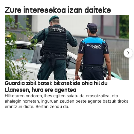
Zure interesekoa izan daiteke
Guardia zibil batek bikotekide ohia hil du
Llanesen, hura ere agentea
Hilketaren ondoren, ihes egiten saiatu da erasotzailea, eta
ahalegin horretan, inguruan zeuden beste agente batzuk tiroka
erantzun diote. Bertan zendu da.