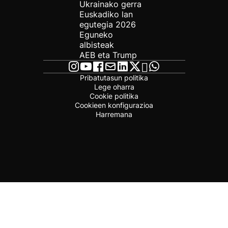
Ukrainako gerra
Euskadiko lan
egutegia 2026
Eguneko
albisteak
AEB eta Trump
Pribatutasun politika
Lege oharra
Cookie politika
Cookieen konfigurazioa
Harremana