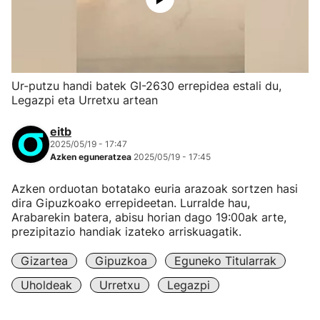
Ur-putzu handi batek GI-2630 errepidea estali du,
Legazpi eta Urretxu artean
eitb
2025/05/19 - 17:47
Azken eguneratzea
2025/05/19 - 17:45
Azken orduotan botatako euria arazoak sortzen hasi
dira Gipuzkoako errepideetan. Lurralde hau,
Arabarekin batera, abisu horian dago 19:00ak arte,
prezipitazio handiak izateko arriskuagatik.
Gizartea
Gipuzkoa
Eguneko Titularrak
Uholdeak
Urretxu
Legazpi