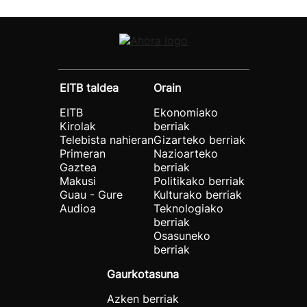
EITB taldea
Orain
EITB
Ekonomiako
Kirolak
berriak
Telebista nahieran
Gizarteko berriak
Primeran
Nazioarteko
Gaztea
berriak
Makusi
Politikako berriak
Guau - Gure
Kulturako berriak
Audioa
Teknologiako
berriak
Osasuneko
berriak
Gaurkotasuna
Azken berriak