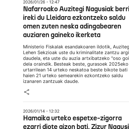
2026/01/26 - 12:47
Nafarroako Auzitegi Nagusiak berr
ireki du Lleidara ezkontzeko saldu
omen zuten neska adingabearen
auziaren gaineko ikerketa
Ministerio Fiskalak esandakoaren ildotik, Auzite
Lehen Sekzioak uste du kriminalitate zantzu arg
daudela, eta uste du auzia artxibatzeko "oso go
dela oraindik. Besteak beste, gurasoek 2025eko
urtarrilean 14 urteko neskatoa beste bikote bati
haien 21 urteko semearekin ezkontzeko saldu
izanaren zantzuak daude.
2026/01/14 - 12:32
Hamaika urteko espetxe-zigorra
ezarri diote gizon bati, Zizur Nagus