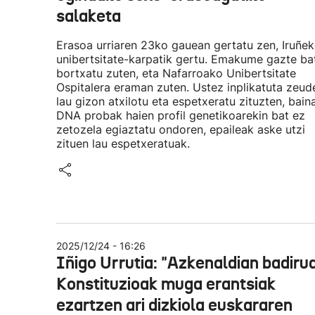
salaketa
Erasoa urriaren 23ko gauean gertatu zen, Iruñe
unibertsitate-karpatik gertu. Emakume gazte ba
bortxatu zuten, eta Nafarroako Unibertsitate
Ospitalera eraman zuten. Ustez inplikatuta zeud
lau gizon atxilotu eta espetxeratu zituzten, baina
DNA probak haien profil genetikoarekin bat ez
zetozela egiaztatu ondoren, epaileak aske utzi
zituen lau espetxeratuak.
2025/12/24 - 16:26
Iñigo Urrutia: "Azkenaldian badirud
Konstituzioak muga erantsiak
ezartzen ari dizkiola euskararen