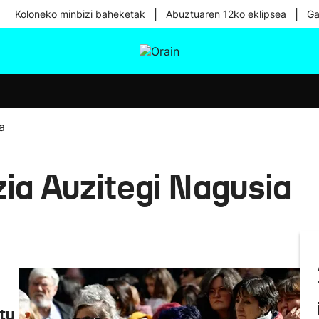
|
|
Koloneko minbizi baheketak
Abuztuaren 12ko eklipsea
Ga
tura
Ikusmiran
Egural
Osasuna
Teknologia
a
ia Auzitegi Nagusia
tu