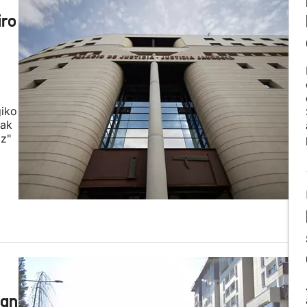
iro
giko
iak
iz"
ian