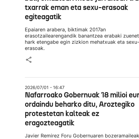
txarrak eman eta sexu-erasoak
egiteagatik
Epaiaren arabera, biktimak 2017an
erasotzailearengandik banantzea erabaki zuenet
hark etengabe egin zizkion mehatxuak eta sexu
erasoak.
2026/07/01 - 16:47
Nafarroako Gobernuak 18 milioi eu
ordaindu beharko ditu, Aroztegiko
protestetan kalteak ez
eragozteagatik
Javier Remirez Foru Gobernuaren bozeramailea