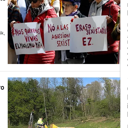
ik,
-
ro
k