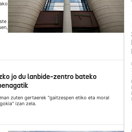
tako
ste
uen,
zko jo du lanbide-zentro bateko
penagatik
aman zuten gertaerek "gaitzespen etiko eta moral
gokia" izan zela.