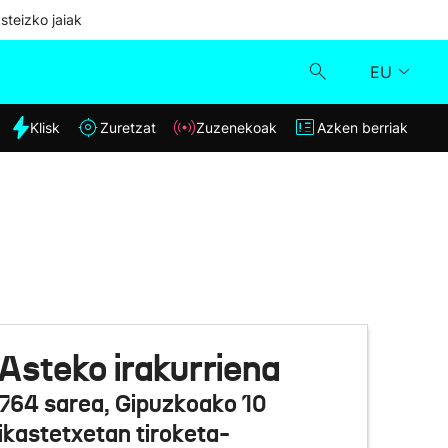
steizko jaiak
EU
dia
Klisk
Zuretzat
Zuzenekoak
Azken berriak
Klisk
Zuzenekoak
Zuretzat
Azken berriak
Asteko irakurriena
764 sarea, Gipuzkoako 10
ikastetxetan tiroketa-