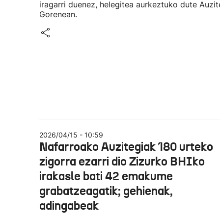
iragarri duenez, helegitea aurkeztuko dute Auzit
Gorenean.
2026/04/15 - 10:59
Nafarroako Auzitegiak 180 urteko
zigorra ezarri dio Zizurko BHIko
irakasle bati 42 emakume
grabatzeagatik; gehienak,
adingabeak