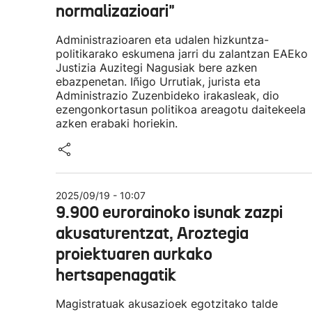
normalizazioari"
Administrazioaren eta udalen hizkuntza-
politikarako eskumena jarri du zalantzan EAEko
Justizia Auzitegi Nagusiak bere azken
ebazpenetan. Iñigo Urrutiak, jurista eta
Administrazio Zuzenbideko irakasleak, dio
ezengonkortasun politikoa areagotu daitekeela
azken erabaki horiekin.
2025/09/19 - 10:07
9.900 eurorainoko isunak zazpi
akusaturentzat, Aroztegia
proiektuaren aurkako
hertsapenagatik
Magistratuak akusazioek egotzitako talde