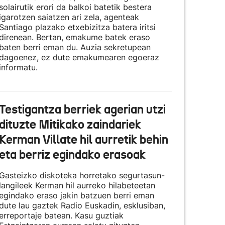
solairutik erori da balkoi batetik bestera
igarotzen saiatzen ari zela, agenteak
Santiago plazako etxebizitza batera iritsi
direnean. Bertan, emakume batek eraso
baten berri eman du. Auzia sekretupean
dagoenez, ez dute emakumearen egoeraz
informatu.
Testigantza berriek agerian utzi
dituzte Mitikako zaindariek
Kerman Villate hil aurretik behin
eta berriz egindako erasoak
Gasteizko diskoteka horretako segurtasun-
langileek Kerman hil aurreko hilabeteetan
egindako eraso jakin batzuen berri eman
dute lau gaztek Radio Euskadin, esklusiban,
erreportaje batean. Kasu guztiak