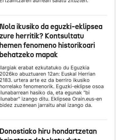
Ertzaintzaren aurrean salatu zituzten.
Nola ikusiko da eguzki-eklipsea
zure herritik? Kontsultatu
hemen fenomeno historikoari
behatzeko mapak
Ilargiak erabat ezkutatuko du Eguzkia
2026ko abuztuaren 12an: Euskal Herrian
2183. urtera arte ez da berriro ikusiko
horrelako fenomenorik. Eguzki-eklipse osoa
ilunabarrean hasiko da, eta egunak "bi
ilunabar" izango ditu. Eklipsea Orain.eus-en
bidez zuzenean jarraitu ahal izango da.
Donostiako hiru hondartzetan