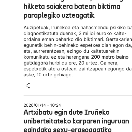
hilketa saiakera batean biktima
paraplegiko uzteagatik
Auzipetuak, Iruñekoa eta nahasmendu psikiko b
diagnostikatuta duenak, 3 milioi euroko kalte-
ordaina eman beharko dio biktimari. Gertakarien
egunetik behin-behineko espetxealdian egon da,
eta, aurrerantzean, ezingo du kaltetuarekin
komunikatu ez eta harengana
200 metro baino
gutxiagora
hurbildu ere, 20 urtez. Gainera,
espetxetik atera ostean, zaintzapean egongo da
aske, 10 urte gehiago.
2026/01/14 - 10:24
Artxibatu egin dute Iruñeko
unibertsitateko karparen inguruan
egindako sexu-erasoagatiko