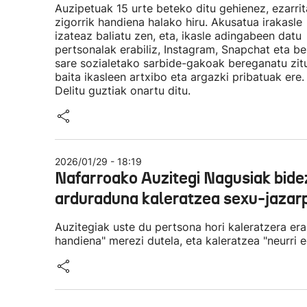
Auzipetuak 15 urte beteko ditu gehienez, ezarri
zigorrik handiena halako hiru. Akusatua irakasle
izateaz baliatu zen, eta, ikasle adingabeen datu
pertsonalak erabiliz, Instagram, Snapchat eta be
sare sozialetako sarbide-gakoak bereganatu zit
baita ikasleen artxibo eta argazki pribatuak ere.
Delitu guztiak onartu ditu.
2026/01/29 - 18:19
Nafarroako Auzitegi Nagusiak bide
arduraduna kaleratzea sexu-jazar
Auzitegiak uste du pertsona hori kaleratzera er
handiena" merezi dutela, eta kaleratzea "neurri e