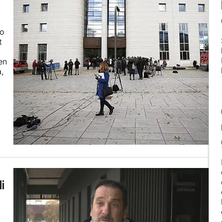
ko
t
en
,
i