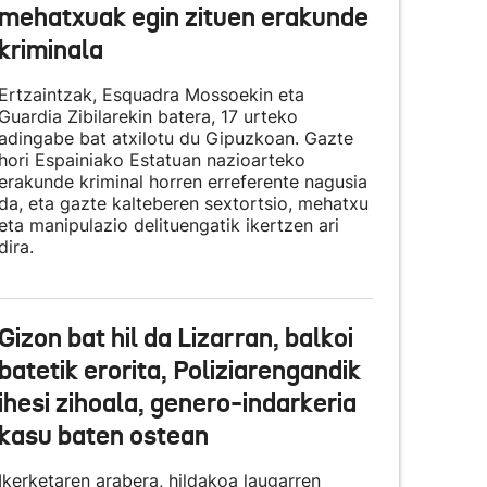
mehatxuak egin zituen erakunde
kriminala
Ertzaintzak, Esquadra Mossoekin eta
Guardia Zibilarekin batera, 17 urteko
adingabe bat atxilotu du Gipuzkoan. Gazte
hori Espainiako Estatuan nazioarteko
erakunde kriminal horren erreferente nagusia
da, eta gazte kalteberen sextortsio, mehatxu
eta manipulazio delituengatik ikertzen ari
dira.
Gizon bat hil da Lizarran, balkoi
batetik erorita, Poliziarengandik
ihesi zihoala, genero-indarkeria
kasu baten ostean
Ikerketaren arabera, hildakoa laugarren