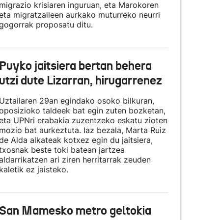
migrazio krisiaren inguruan, eta Marokoren
eta migratzaileen aurkako muturreko neurri
gogorrak proposatu ditu.
Puyko jaitsiera bertan behera
utzi dute Lizarran, hirugarrenez
Uztailaren 29an egindako osoko bilkuran,
oposizioko taldeek bat egin zuten bozketan,
eta UPNri erabakia zuzentzeko eskatu zioten
mozio bat aurkeztuta. Iaz bezala, Marta Ruiz
de Alda alkateak kotxez egin du jaitsiera,
txosnak beste toki batean jartzea
aldarrikatzen ari ziren herritarrak zeuden
kaletik ez jaisteko.
San Mamesko metro geltokia