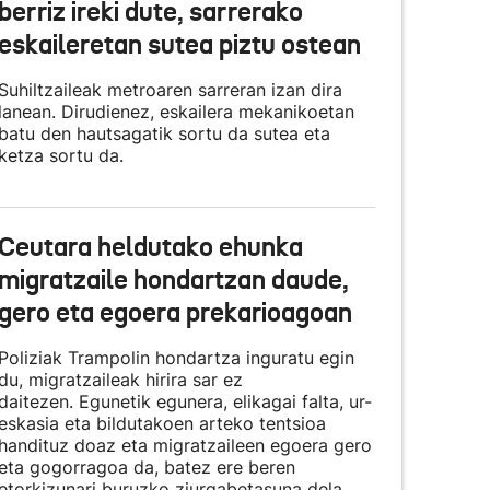
berriz ireki dute, sarrerako
eskaileretan sutea piztu ostean
Suhiltzaileak metroaren sarreran izan dira
lanean. Dirudienez, eskailera mekanikoetan
batu den hautsagatik sortu da sutea eta
ketza sortu da.
Ceutara heldutako ehunka
migratzaile hondartzan daude,
gero eta egoera prekarioagoan
Poliziak Trampolin hondartza inguratu egin
du, migratzaileak hirira sar ez
daitezen. Egunetik egunera, elikagai falta, ur-
eskasia eta bildutakoen arteko tentsioa
handituz doaz eta migratzaileen egoera gero
eta gogorragoa da, batez ere beren
etorkizunari buruzko ziurgabetasuna dela