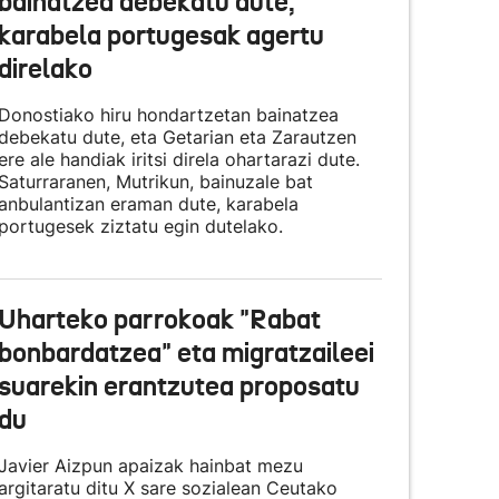
bainatzea debekatu dute,
karabela portugesak agertu
direlako
Donostiako hiru hondartzetan bainatzea
debekatu dute, eta Getarian eta Zarautzen
ere ale handiak iritsi direla ohartarazi dute.
Saturraranen, Mutrikun, bainuzale bat
anbulantizan eraman dute, karabela
portugesek ziztatu egin dutelako.
Uharteko parrokoak "Rabat
bonbardatzea" eta migratzaileei
suarekin erantzutea proposatu
du
Javier Aizpun apaizak hainbat mezu
argitaratu ditu X sare sozialean Ceutako