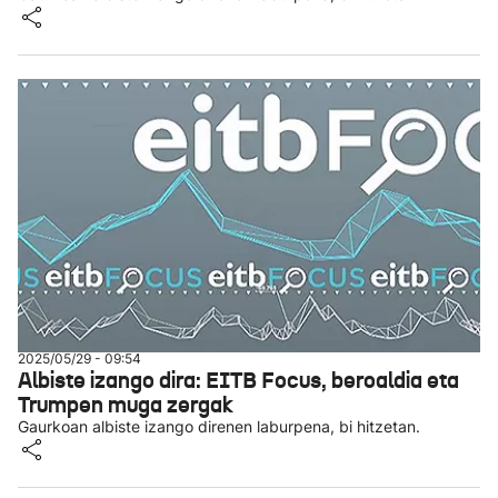
2025/05/29 - 09:54
Albiste izango dira: EITB Focus, beroaldia eta
Trumpen muga zergak
Gaurkoan albiste izango direnen laburpena, bi hitzetan.