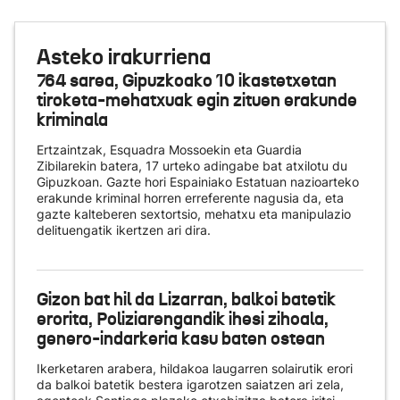
Asteko irakurriena
764 sarea, Gipuzkoako 10 ikastetxetan
tiroketa-mehatxuak egin zituen erakunde
kriminala
Ertzaintzak, Esquadra Mossoekin eta Guardia
Zibilarekin batera, 17 urteko adingabe bat atxilotu du
Gipuzkoan. Gazte hori Espainiako Estatuan nazioarteko
erakunde kriminal horren erreferente nagusia da, eta
gazte kalteberen sextortsio, mehatxu eta manipulazio
delituengatik ikertzen ari dira.
Gizon bat hil da Lizarran, balkoi batetik
erorita, Poliziarengandik ihesi zihoala,
genero-indarkeria kasu baten ostean
Ikerketaren arabera, hildakoa laugarren solairutik erori
da balkoi batetik bestera igarotzen saiatzen ari zela,