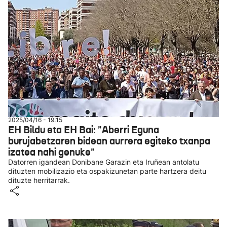
2025/04/16 - 19:15
EH Bildu eta EH Bai: "Aberri Eguna
burujabetzaren bidean aurrera egiteko txanpa
izatea nahi genuke"
Datorren igandean Donibane Garazin eta Iruñean antolatu
dituzten mobilizazio eta ospakizunetan parte hartzera deitu
dituzte herritarrak.