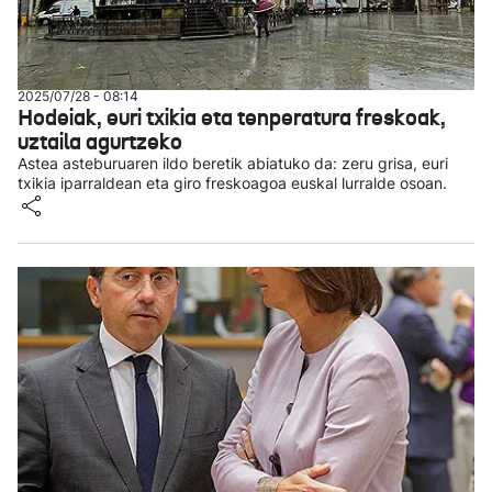
2025/07/28 - 08:14
Hodeiak, euri txikia eta tenperatura freskoak,
uztaila agurtzeko
Astea asteburuaren ildo beretik abiatuko da: zeru grisa, euri
txikia iparraldean eta giro freskoagoa euskal lurralde osoan.