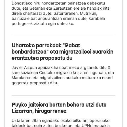
Donostiako hiru hondartzetan bainatzea debekatu
dute, eta Getarian eta Zarautzen ere ale handiak iritsi
direla ohartarazi dute. Saturraranen, Mutrikun,
bainuzale bat anbulantizan eraman dute, karabela
portugesek ziztatu egin dutelako.
Uharteko parrokoak "Rabat
bonbardatzea" eta migratzaileei suarekin
erantzutea proposatu du
Javier Aizpun apaizak hainbat mezu argitaratu ditu X
sare sozialean Ceutako migrazio krisiaren inguruan, eta
Marokoren eta migratzaileen aurkako muturreko neurri
gogorrak proposatu ditu.
Puyko jaitsiera bertan behera utzi dute
Lizarran, hirugarrenez
Uztailaren 29an egindako osoko bilkuran, oposizioko
taldeek bat egin zuten bozketan, eta UPNri erabakia