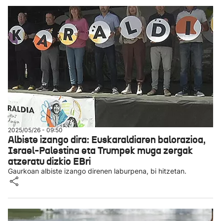
2025/05/26 - 09:50
Albiste izango dira: Euskaraldiaren balorazioa,
Israel-Palestina eta Trumpek muga zergak
atzeratu dizkio EBri
Gaurkoan albiste izango direnen laburpena, bi hitzetan.