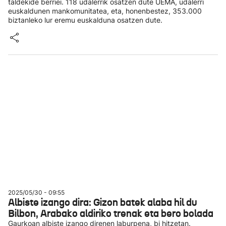
taldekide berriei. 118 udalerrik osatzen dute UEMA, udalerri
euskaldunen mankomunitatea, eta, honenbestez, 353.000
biztanleko lur eremu euskalduna osatzen dute.
2025/05/30 - 09:55
Albiste izango dira: Gizon batek alaba hil du
Bilbon, Arabako aldiriko trenak eta bero bolada
Gaurkoan albiste izango direnen laburpena, bi hitzetan.