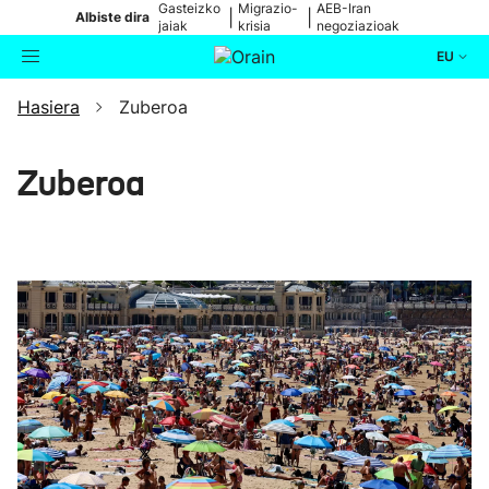
Gasteizko
Migrazio-
AEB-Iran
|
|
Albiste dira
jaiak
krisia
negoziazioak
EU
Hasiera
Zuberoa
Aktualitatea
Bilatzailea
Politika
Zuberoa
Kultura
Ikusmiran
Eguraldia