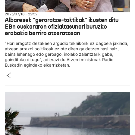
2025/07/18 - 22:52
Albaresek "geroratze-taktikak" ikusten ditu
EBn euskararen ofizialtasunari buruzko
erabakia berriro atzeratzean
"Hori eragotz dezakeen argudio teknikorik ez dagoela jakinda,
atzean arrazoi politikoak ez ote diren galdetzen hasi naiz,
baina lehenago edo geroago, inolako zalantzarik gabe,
gaindituko ditugu", adierazi du Atzerri ministroak Radio
Euskadin egindako elkarrizketan.