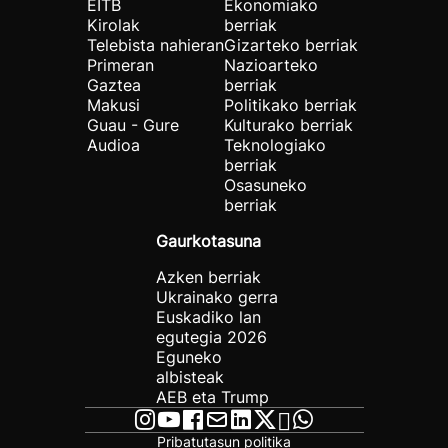
EITB
Ekonomiako
Kirolak
berriak
Telebista nahieran
Gizarteko berriak
Primeran
Nazioarteko
Gaztea
berriak
Makusi
Politikako berriak
Guau - Gure
Kulturako berriak
Audioa
Teknologiako
berriak
Osasuneko
berriak
Gaurkotasuna
Azken berriak
Ukrainako gerra
Euskadiko lan
egutegia 2026
Eguneko
albisteak
AEB eta Trump
Pribatutasun politika