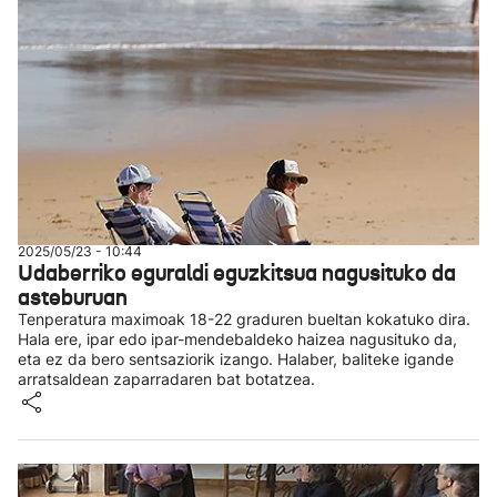
2025/05/23 - 10:44
Udaberriko eguraldi eguzkitsua nagusituko da
asteburuan
Tenperatura maximoak 18-22 graduren bueltan kokatuko dira.
Hala ere, ipar edo ipar-mendebaldeko haizea nagusituko da,
eta ez da bero sentsaziorik izango. Halaber, baliteke igande
arratsaldean zaparradaren bat botatzea.