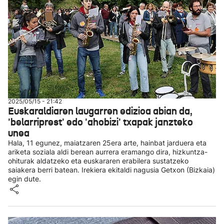
2025/05/15 - 21:42
Euskaraldiaren laugarren edizioa abian da,
'belarriprest' edo 'ahobizi' txapak janzteko
unea
Hala, 11 egunez, maiatzaren 25era arte, hainbat jarduera eta
ariketa soziala aldi berean aurrera eramango dira, hizkuntza-
ohiturak aldatzeko eta euskararen erabilera sustatzeko
saiakera berri batean. Irekiera ekitaldi nagusia Getxon (Bizkaia)
egin dute.