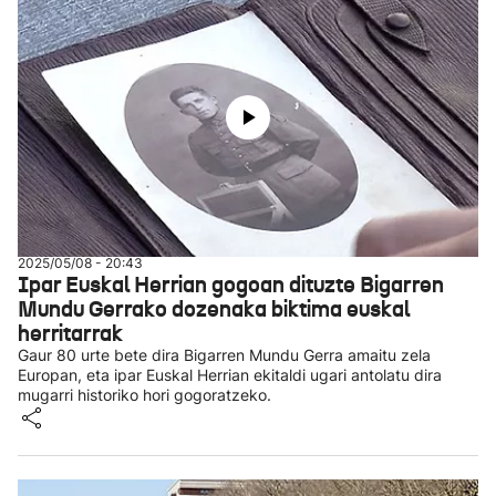
2025/05/08 - 20:43
Ipar Euskal Herrian gogoan dituzte Bigarren
Mundu Gerrako dozenaka biktima euskal
herritarrak
Gaur 80 urte bete dira Bigarren Mundu Gerra amaitu zela
Europan, eta ipar Euskal Herrian ekitaldi ugari antolatu dira
mugarri historiko hori gogoratzeko.