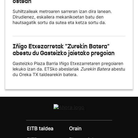
ostean
Suhiltzaileak metroaren sarreran izan dira lanean.
Dirudienez, eskailera mekanikoetan batu den
hautsagatik sortu da sutea eta ketza sortu da.
Iñigo Etxezarretak "Zurekin Batera"
abestu du Gasteizko jaietako pregoian
Gasteizko Plaza Barria Iñigo Etxezarretaren pregoiaren
lekuko izan da. ETSko abeslariak
Zurekin Batera
abestu
du Oreka TX taldearekin batera.
EITB taldea
Orain