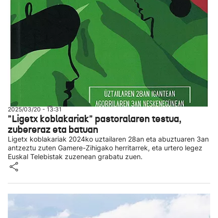
2025/03/20 - 13:31
"Ligetx koblakariak" pastoralaren testua,
zubereraz eta batuan
Ligetx koblakariak 2024ko uztailaren 28an eta abuztuaren 3an
antzeztu zuten Gamere-Zihigako herritarrek, eta urtero legez
Euskal Telebistak zuzenean grabatu zuen.