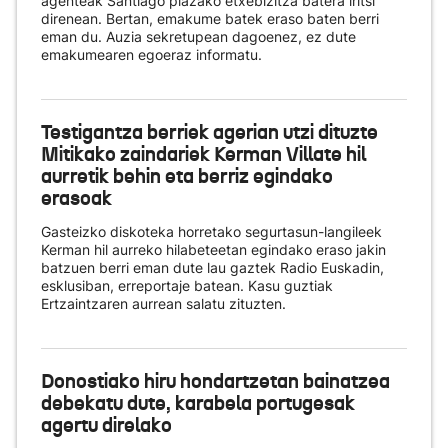
agenteak Santiago plazako etxebizitza batera iritsi
direnean. Bertan, emakume batek eraso baten berri
eman du. Auzia sekretupean dagoenez, ez dute
emakumearen egoeraz informatu.
Testigantza berriek agerian utzi dituzte
Mitikako zaindariek Kerman Villate hil
aurretik behin eta berriz egindako
erasoak
Gasteizko diskoteka horretako segurtasun-langileek
Kerman hil aurreko hilabeteetan egindako eraso jakin
batzuen berri eman dute lau gaztek Radio Euskadin,
esklusiban, erreportaje batean. Kasu guztiak
Ertzaintzaren aurrean salatu zituzten.
Donostiako hiru hondartzetan bainatzea
debekatu dute, karabela portugesak
agertu direlako