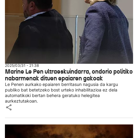
2025/03/31 - 21:38
Marine Le Pen ultraeskuindarra, ondorio politiko
nabarmenak dituen epaiaren gakoak
Le Penen aurkako epaiaren berritasun nagusia da kargu
publiko bat betetzeko bost urteko inhabilitazioa ez dela
automatikoki bertan behera geratuko helegitea
aurkeztutakoan.