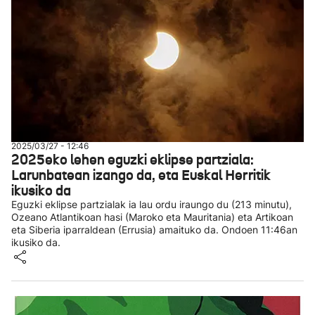
2025/03/27 - 12:46
2025eko lehen eguzki eklipse partziala:
Larunbatean izango da, eta Euskal Herritik
ikusiko da
Eguzki eklipse partzialak ia lau ordu iraungo du (213 minutu),
Ozeano Atlantikoan hasi (Maroko eta Mauritania) eta Artikoan
eta Siberia iparraldean (Errusia) amaituko da. Ondoen 11:46an
ikusiko da.