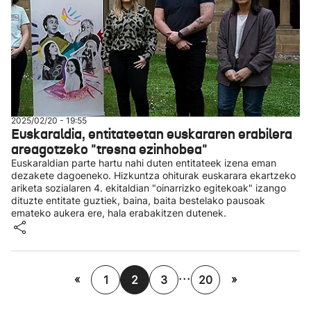
2025/02/20 - 19:55
Euskaraldia, entitateetan euskararen erabilera
areagotzeko "tresna ezinhobea"
Euskaraldian parte hartu nahi duten entitateek izena eman
dezakete dagoeneko. Hizkuntza ohiturak euskarara ekartzeko
ariketa sozialaren 4. ekitaldian "oinarrizko egitekoak" izango
dituzte entitate guztiek, baina, baita bestelako pausoak
emateko aukera ere, hala erabakitzen dutenek.
...
«
»
1
2
3
20