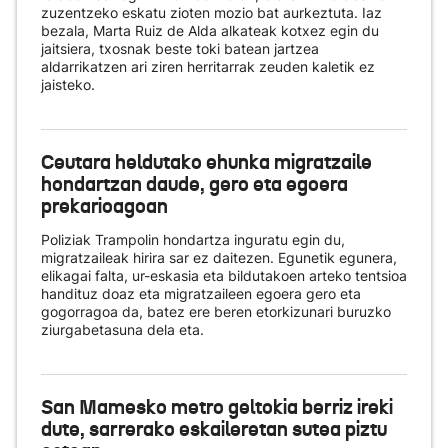
zuzentzeko eskatu zioten mozio bat aurkeztuta. Iaz
bezala, Marta Ruiz de Alda alkateak kotxez egin du
jaitsiera, txosnak beste toki batean jartzea
aldarrikatzen ari ziren herritarrak zeuden kaletik ez
jaisteko.
Ceutara heldutako ehunka migratzaile
hondartzan daude, gero eta egoera
prekarioagoan
Poliziak Trampolin hondartza inguratu egin du,
migratzaileak hirira sar ez daitezen. Egunetik egunera,
elikagai falta, ur-eskasia eta bildutakoen arteko tentsioa
handituz doaz eta migratzaileen egoera gero eta
gogorragoa da, batez ere beren etorkizunari buruzko
ziurgabetasuna dela eta.
San Mamesko metro geltokia berriz ireki
dute, sarrerako eskaileretan sutea piztu