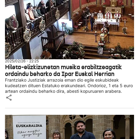
2025/02/26 - 22:25
Hileta-elizkizunetan musika erabiltzeagatik
ordaindu beharko da Ipar Euskal Herrian
Frantziako Justiziak arrazoia eman dio egile eskubideak
kudeatzen dituen Estatuko erakundeari. Ondorioz, 1 eta 5 euro
artean ordaindu beharko dira, abesti kopuruaren arabera.