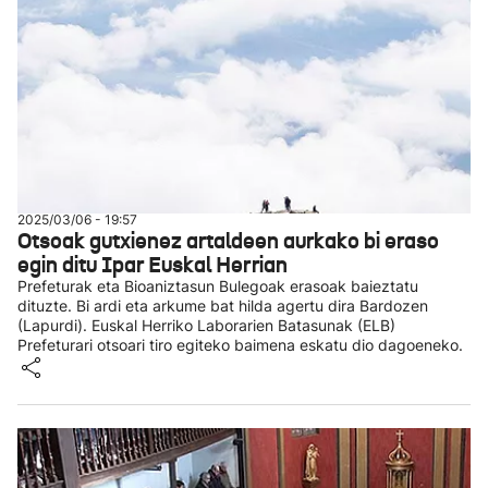
2025/03/06 - 19:57
Otsoak gutxienez artaldeen aurkako bi eraso
egin ditu Ipar Euskal Herrian
Prefeturak eta Bioaniztasun Bulegoak erasoak baieztatu
dituzte. Bi ardi eta arkume bat hilda agertu dira Bardozen
(Lapurdi). Euskal Herriko Laborarien Batasunak (ELB)
Prefeturari otsoari tiro egiteko baimena eskatu dio dagoeneko.