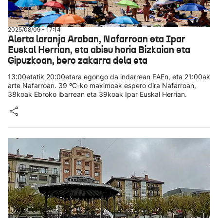
2025/08/09 - 17:14
Alerta laranja Araban, Nafarroan eta Ipar
Euskal Herrian, eta abisu horia Bizkaian eta
Gipuzkoan, bero zakarra dela eta
13:00etatik 20:00etara egongo da indarrean EAEn, eta 21:00ak
arte Nafarroan. 39 ºC-ko maximoak espero dira Nafarroan,
38koak Ebroko ibarrean eta 39koak Ipar Euskal Herrian.