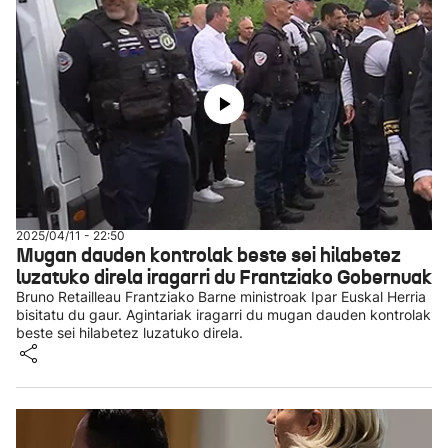
2025/04/11 - 22:50
Mugan dauden kontrolak beste sei hilabetez
luzatuko direla iragarri du Frantziako Gobernuak
Bruno Retailleau Frantziako Barne ministroak Ipar Euskal Herria
bisitatu du gaur. Agintariak iragarri du mugan dauden kontrolak
beste sei hilabetez luzatuko direla.