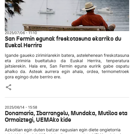
2025/07/06 - 11:10
San Fermin egunak freskotasuna ekarriko du
Euskal Herrira
Igande gaueko zirimiriarekin batera, astelehenean freskotasuna
eta zirimiria bueltatuko da Euskal Herrira, tenperatura
jaitsierekin. Hala ere, San Fermin eguna euririk gabe ospatu
ahalko da. Asteak aurrera egin ahala, ordea, termometroek
gora egingo dute berriro ere.
2025/06/14 - 15:58
Donamaria, Ibarrangelu, Mundaka, Mutiloa eta
Ormaiztegi, UEMAko kide
Azkoitian egin duten batzar nagusian egin diete ongietorria