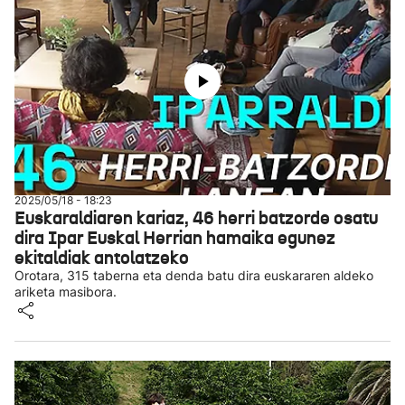
2025/05/18 - 18:23
Euskaraldiaren kariaz, 46 herri batzorde osatu
dira Ipar Euskal Herrian hamaika egunez
ekitaldiak antolatzeko
Orotara, 315 taberna eta denda batu dira euskararen aldeko
ariketa masibora.